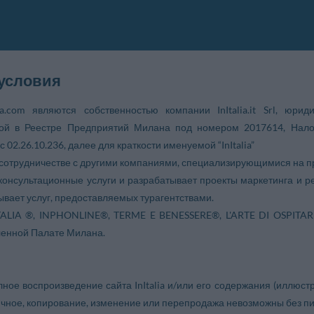
 условия
Italia.com являются собственностью компании InItalia.it Srl, юр
ной в Реестре Предприятий Милана под номером 2017614, Нало
с 02.26.10.236, далее для краткости именуемой “InItalia”
 в сотрудничестве с другими компаниями, специализирующимися на 
т консультационные услуги и разрабатывает проекты маркетинга и 
зывает услуг, предоставляемых турагентствами.
TALIA ®, INPHONLINE®, TERME E BENESSERE®, L'ARTE DI OSPITARE®
енной Палате Милана.
ное воспроизведение сайта InItalia и/или его содержания (иллюстр
чное, копирование, изменение или перепродажа невозможны без письм