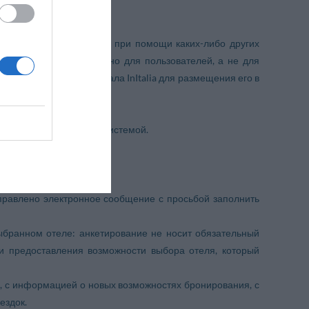
могут быть скопированы при помощи каких-либо других
усмотрена исключительно для пользователей, а не для
каком-либо виде с портала InItalia для размещения его в
ующей системе antivirus.
йствующей антивирусной системой.
амм в сети.
тправлено электронное сообщение с просьбой заполнить
ыбранном отеле: анкетирование не носит обязательный
и предоставления возможности выбора отеля, который
а, с информацией о новых возможностях бронирования, с
ездок.