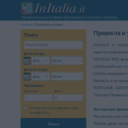
Профессионалы в сфере бронирования отелей в Италии
Главная
Правила и условия
Правила и
Поиск
InItalia.it и In
зарегистрирован
Дата заезда:
050.80.67.800, фак
InItalia работает
Дата отъезда:
InItalia оказывае
бизнеса, и не ока
Человек(a):
INITALIA®, GIRAI
Взрослые:
Дети:
Торгово-Промышл
Точные даты поездки мне пока
Авторские права
не известны
Частичное или пол
Любое, даже части
Поиск