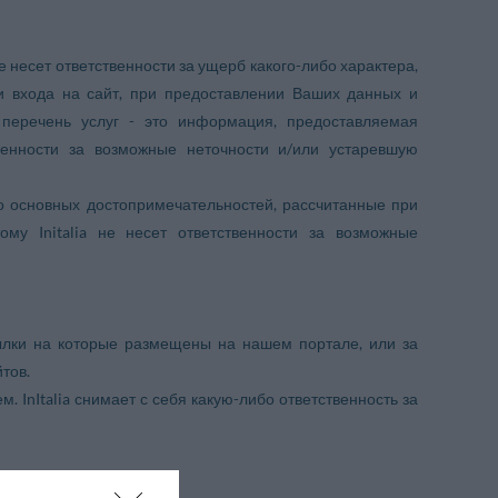
не несет ответственности за ущерб какого-либо характера,
и входа на сайт, при предоставлении Ваших данных и
перечень услуг - это информация, предоставляемая
ственности за возможные неточности и/или устаревшую
о основных достопримечательностей, рассчитанные при
му Initalia не несет ответственности за возможные
ссылки на которые размещены на нашем портале, или за
тов.
. InItalia снимает с себя какую-либо ответственность за