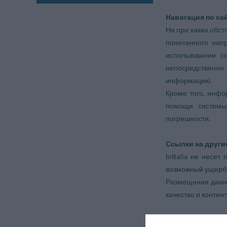
Навигация по сайт
Ни при каких обст
понесенного нап
использовании с
непосредственно 
информацию.
Кроме того, инфо
помощи системы 
погрешности.
Ссылки на други
InItalia не несе
возможный ущерб,
Размещение данных
качество и контент
Бронирование и 