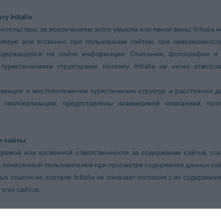
у InItalia
оятельствах, за исключением злого умысла или явной вины, InItalia 
рямую или косвенно при пользовании сайтом, при невозможност
одержащейся на сайте информации. Описания, фотографии и 
туристическими структурами, поэтому InItalia не несет ответ
рмация о местоположении туристических структур и расстояния д
геолокализации, предоставлены независимой компанией, поэто
е сайты
т прямой или косвенной ответственности за содержание сайтов, 
 понесенный пользователем при просмотре содержания данных сай
 ссылок на портале InItalia не означает согласия с их содержанием
 этих сайтов.
кредитная карта