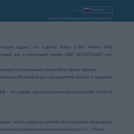
Русский
Язык
Italiano
Главная
Мои бронирования
InItalia Club
English
Français
Deutsch
Español
идический адрес: Via Eugenio Vaina 2/100 Milano (MI),
Português
говый код и налоговый номер НДС 08320750964, тел.
Polski
проведении рекламных кампаний в сфере туризма.
рекламы в Интернете для предприятий малого и среднего
 - это марки, зарегистированные компанией InItalia в
ации, тексты, марки и прочее) категорически запрещено.
енного разрешения компании Initalia S.r.l. - Milano.