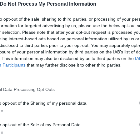
карты запрашиваются отелем в целях обеспечения гарантии брониро
Do Not Process My Personal Information
ронирования, произведенной позже срока, указанного в правилах о
случаях со счета клиента будет списана сумма, равная сумме 
to opt-out of the sale, sharing to third parties, or processing of your per
formation for targeted advertising by us, please use the below opt-out s
сте с условиями бронирования.
r selection. Please note that after your opt-out request is processed y
да не списывает средств с кредитной карты, данные которой были пре
eing interest-based ads based on personal information utilized by us or
карты будут проверены отелем в момент получения запроса на брон
disclosed to third parties prior to your opt-out. You may separately opt-
платеж в размере нескольких центов в целях проверки наличия с
losure of your personal information by third parties on the IAB’s list of
е завершения проверки.
. This information may also be disclosed by us to third parties on the
IA
Participants
that may further disclose it to other third parties.
аях отель оставляет за собой право заблокировать на счете сумм
 списания этой суммы, за исключением незаезда в отель (no-show)
вания
l Data Processing Opt Outs
ания производится в соответствии с политикой отмены брони
o opt-out of the Sharing of my personal data.
ранице с описанием отеля в разделе "Условия проживания". Есл
In
штрафные санкции не предусмотрены. В случае, если отмена брони
езда в отель (no-show), отель удержит со счета сумму, указанную в
o opt-out of the Sale of my Personal Data.
живания). При бронировании нескольких номеров не предусматр
In
я производится на все бронирование. Initalia никогда не списывает 