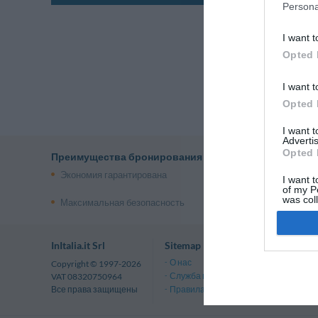
Persona
I want t
Opted 
I want t
Opted 
I want 
Advertis
Opted 
Преимущества бронирования на InItalia.it
Экономия гарантирована
Служба поддержки по
I want t
телефону
of my P
was col
Максимальная безопасность
Карты и маршруты
Opted 
InItalia.it Srl
Sitemap
О нас
Copyright © 1997-2026
Служба поддержки клиентов и Конта
VAT 08320750964
Правила и условия
Все права защищены