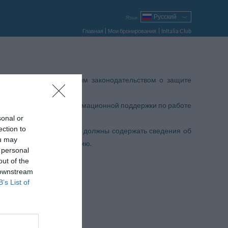
Русский
Язык
Italiano
Главная
Мои бронирования
InItalia Club
English
Français
Deutsch
Español
соответствии с действующим законодательством о защите
Português
Polski
ия технической и информационной поддержки по работе
sonal or
ection to
нциальной информацией, должны содержать сведения об
ou may
ьно правдивую информацию.
 personal
out of the
 downstream
B’s List of