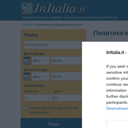
Профессионалы в сфере бронирования отелей в Италии
Главная
Политика о конфиденциальности
Политика 
Поиск
InItalia.it Srl 
персональных дан
InItalia.it -
Дата заезда:
Предоставленная 
с порталом InItalia.
If you wish 
Дата отъезда:
sensitive in
Различные запрос
confirm you
отправителе, не 
continue se
Человек(a):
Для удаления данн
information 
Взрослые:
Дети:
further disc
participants
Точные даты поездки мне пока
Downstream 
не известны
Поиск