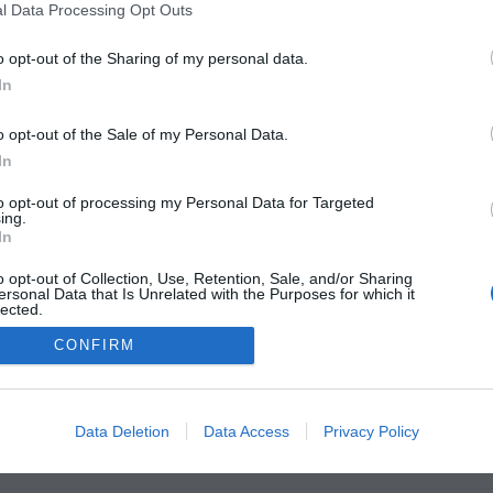
l Data Processing Opt Outs
o opt-out of the Sharing of my personal data.
In
o opt-out of the Sale of my Personal Data.
In
to opt-out of processing my Personal Data for Targeted
ing.
In
Отзывы клиентов
o opt-out of Collection, Use, Retention, Sale, and/or Sharing
Легко и быстро
ersonal Data that Is Unrelated with the Purposes for which it
lected.
Out
CONFIRM
Юридические вопросы
Вопросы и ответы
кты
Мои Бронирования
Для отелей
Data Deletion
Data Access
Privacy Policy
Для агентств
Для партнеров