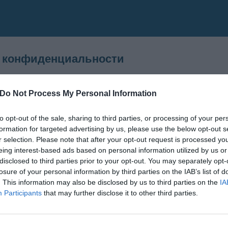
о конфиденциальности
гарантирует, что обработка персональных данных производится в 
ных (закон 196/2003)
Do Not Process My Personal Information
информация будет использована исключительно в целях обеспечен
it Srl
to opt-out of the sale, sharing to third parties, or processing of your per
formation for targeted advertising by us, please use the below opt-out s
ы, предложения, идеи, информация и т.д. не считаются конфиде
r selection. Please note that after your opt-out request is processed y
должны нарушать прав третьих лиц и должны содержать исключител
eing interest-based ads based on personal information utilized by us or
ых достаточно просто направить запрос.
disclosed to third parties prior to your opt-out. You may separately opt-
losure of your personal information by third parties on the IAB’s list of
. This information may also be disclosed by us to third parties on the
IA
Participants
that may further disclose it to other third parties.