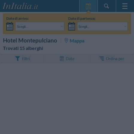
Home Page
Data di arrivo:
Data di partenza:
Le mie Prenotazioni
Scegli...
Scegli...
InItalia Club
Adulti:
Non ho ancora deciso le date del mio soggiorno
Bambini:
CERCA
Hotel Montepulciano
Mappa
Lingua
Trovati 15 alberghi
Ordina per
Filtri
Date