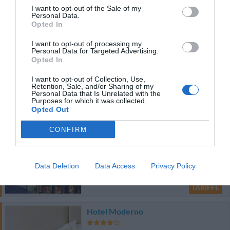
I want to opt-out of the Sale of my
5.82 km
dal centro
Personal Data.
Opted In
Eccezionale
9.8
/10
TARIFFE
I want to opt-out of processing my
Personal Data for Targeted Advertising.
Opted In
Hotel Lory
I want to opt-out of Collection, Use,
5.93 km
Retention, Sale, and/or Sharing of my
dal centro
Personal Data that Is Unrelated with the
0 Recensioni
Purposes for which it was collected.
Opted Out
TARIFFE
CONFIRM
Albergo Villa Gaia
6.25 km
dal centro
Data Deletion
Data Access
Privacy Policy
Eccellente
9.1
/10
TARIFFE
Hotel Moderno