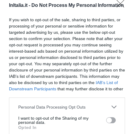
InItalia.it -
Do Not Process My Personal Information
6.54 km
dal centro
Eccezionale
9.7
/10
If you wish to opt-out of the sale, sharing to third parties, or
TARIFFE
processing of your personal or sensitive information for
targeted advertising by us, please use the below opt-out
Questo hotel ha TARIFFE PRIVATE InItalia Club!
section to confirm your selection. Please note that after your
Grand Hotel Admiral Palace
opt-out request is processed you may continue seeing
interest-based ads based on personal information utilized by
6.14 km
dal centro
us or personal information disclosed to third parties prior to
Eccellente
9.2
your opt-out. You may separately opt-out of the further
/10
disclosure of your personal information by third parties on the
TARIFFE
IAB’s list of downstream participants. This information may
also be disclosed by us to third parties on the
IAB’s List of
Grand Hotel Excelsior
Downstream Participants
that may further disclose it to other
third parties.
6.31 km
dal centro
Eccellente
9.3
/10
Personal Data Processing Opt Outs
TARIFFE
I want to opt-out of the Sharing of my
personal data.
Opted In
Hotel Perugina