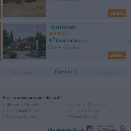
TARIFFE
Hotel Rosati
13.62 km
dal centro
0 Recensioni
TARIFFE
Pagina 1 di 1
Precedente
Successiva
Perché prenotare con InItalia.it?
Risparmio Garantito
Assistenza Telefonica
Giudizi degli Ospiti
Semplice e Veloce
Massima Sicurezza
Mappe e Itinerari
Prenotazioni Sicure