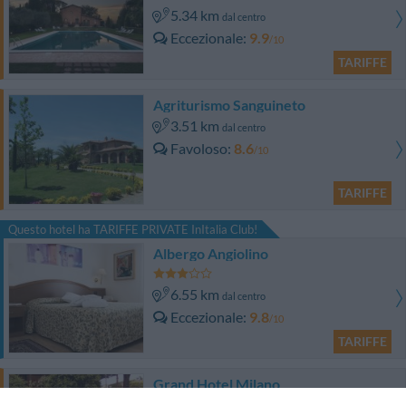
5.34 km
dal centro
Eccezionale
9.9
/10
TARIFFE
Agriturismo Sanguineto
3.51 km
dal centro
Favoloso
8.6
/10
TARIFFE
Questo hotel ha TARIFFE PRIVATE InItalia Club!
Albergo Angiolino
6.55 km
dal centro
Eccezionale
9.8
/10
TARIFFE
Grand Hotel Milano