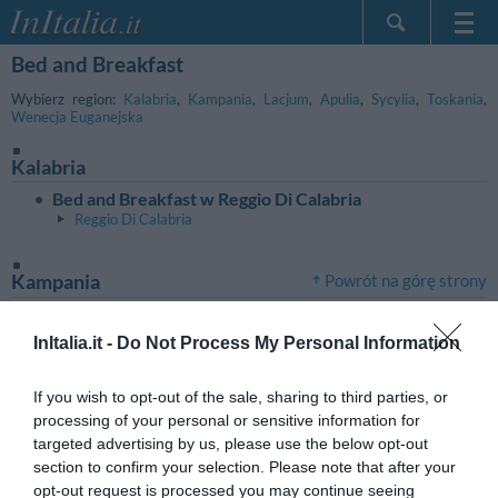
Bed and Breakfast
Strona główna
Moje Rezerwacje
Wybierz region:
Kalabria
,
Kampania
,
Lacjum
,
Apulia
,
Sycylia
,
Toskania
,
Wenecja Euganejska
InItalia Klub
Kalabria
Język
Bed and Breakfast w Reggio Di Calabria
Reggio Di Calabria
Kampania
Powrót na górę strony
Bed and Breakfast w Napoli
Sorrento
InItalia.it -
Do Not Process My Personal Information
Lacjum
Powrót na górę strony
If you wish to opt-out of the sale, sharing to third parties, or
processing of your personal or sensitive information for
Bed and Breakfast w Roma
targeted advertising by us, please use the below opt-out
section to confirm your selection. Please note that after your
Apulia
Powrót na górę strony
opt-out request is processed you may continue seeing