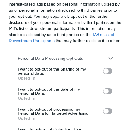
interest-based ads based on personal information utilized by
Bed and Breakfast w Lecce
us or personal information disclosed to third parties prior to
your opt-out. You may separately opt-out of the further
Sycylia
Powrót na górę strony
disclosure of your personal information by third parties on the
IAB’s list of downstream participants. This information may
Bed and Breakfast w Agrigento
also be disclosed by us to third parties on the
IAB’s List of
Bed and Breakfast w Catania
Downstream Participants
that may further disclose it to other
Bed and Breakfast w Palermo
third parties.
Bed and Breakfast w Siracusa
Personal Data Processing Opt Outs
Toskania
Powrót na górę strony
I want to opt-out of the Sharing of my
Bed and Breakfast w Firenze
personal data.
Bed and Breakfast w Lucca
Opted In
Bed and Breakfast w Pisa
Bed and Breakfast w Siena
I want to opt-out of the Sale of my
Personal Data.
Opted In
Wenecja Euganejska
Powrót na górę strony
I want to opt-out of processing my
Bed and Breakfast w Venezia
Personal Data for Targeted Advertising.
Opted In
I want to opt-out of Collection, Use,