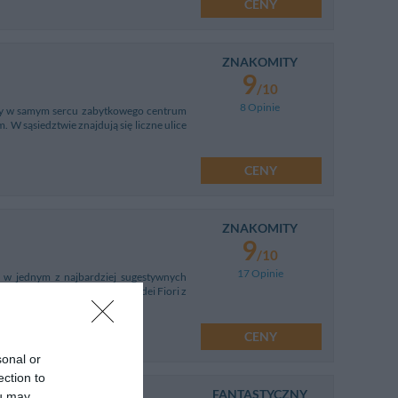
CENY
ZNAKOMITY
9
/10
8 Opinie
any w samym sercu zabytkowego centrum
 W sąsiedztwie znajdują się liczne ulice
CENY
ZNAKOMITY
9
/10
17 Opinie
y w jednym z najbardziej sugestywnych
dal Panteonu i placu Campo dei Fiori z
CENY
sonal or
ection to
FANTASTYCZNY
ou may