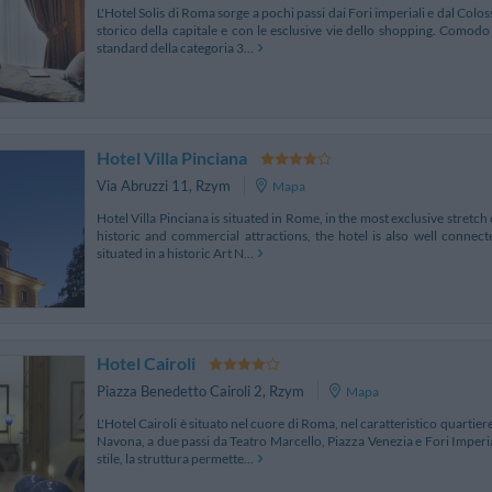
L'Hotel Solis di Roma sorge a pochi passi dai Fori imperiali e dal Colo
storico della capitale e con le esclusive vie dello shopping. Comodo e
standard della categoria 3...
Hotel Villa Pinciana
Via Abruzzi 11
,
Rzym
Mapa
Hotel Villa Pinciana is situated in Rome, in the most exclusive stretch o
historic and commercial attractions, the hotel is also well connecte
situated in a historic Art N...
Hotel Cairoli
Piazza Benedetto Cairoli 2
,
Rzym
Mapa
L'Hotel Cairoli è situato nel cuore di Roma, nel caratteristico quartier
Navona, a due passi da Teatro Marcello, Piazza Venezia e Fori Imperi
stile, la struttura permette...