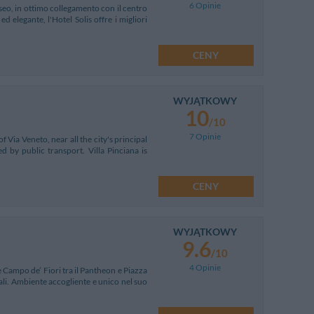
6 Opinie
sseo, in ottimo collegamento con il centro
d elegante, l'Hotel Solis offre i migliori
CENY
WYJĄTKOWY
10
/10
7 Opinie
f Via Veneto, near all the city's principal
d by public transport. Villa Pinciana is
CENY
WYJĄTKOWY
9.6
/10
4 Opinie
e Campo de’ Fiori tra il Pantheon e Piazza
ali. Ambiente accogliente e unico nel suo