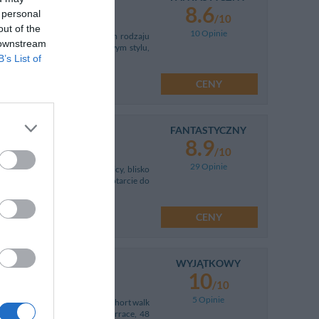
8.6
 personal
/10
out of the
10 Opinie
zekającego i jedynego w swoim rodzaju
 downstream
zza Navona – placu w barokowym stylu,
B’s List of
CENY
FANTASTYCZNY
8.9
/10
29 Opinie
awno odrestaurowanej kamienicy, blisko
a Gościom szybkie i sprawne dotarcie do
CENY
WYJĄTKOWY
10
/10
5 Opinie
located in the heart of Rome, a short walk
 hotel has a large, romantic terrace, 48