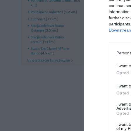
Policlinico Agostino Gemelli
(6.4
km.)
continue se
information 
Policlinico Umberto I
(1.2 km.)
further disc
Quirinale
(<1 km.)
participants
Stacja kolejowa Roma
Downstream 
Ostiense
(3.5 km.)
Stacja kolejowa Roma
Termini
(<1 km.)
Stadio Dei Marmi Al Foro
Persona
Italico
(4.5 km.)
Inne atrakcje turystyczne
I want t
Opted 
I want t
Opted 
I want 
Advertis
Opted 
I want t
of my P