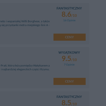
FANTASTYCZNY
8.6
/10
16 Opinie
eto i wspaniałej Willi Borghese, a także
ię przystanki metra miejskiego linii A -
CENY
WYJĄTKOWY
9.5
/10
7 Opinie
 Prati, która leży pomiędzy Watykanem a
 i najbardziej eleganckich części Rzymu.
CENY
FANTASTYCZNY
8.5
/10