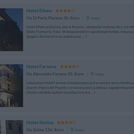
Hotel Eliseo
Via Di Porta Pinciana 30
,
Rzym
Mapa
Hotel Eliseo położony jest w Rzymie, nieopodal modnej ulicy Via Ven
blisko Fontanny Trevi. W bezpośrednim sąsiedztwie hotelu mieszczą s
Spagna i Barberini oraz autobusów,...
Hotel Farnese
Via Alessandro Farnese 30
,
Rzym
Mapa
Luksusowy Hotel Farnese zlokalizowany jest w samym sercu dzielnicy
placem Piazza del Popolo i uznawana jest za jedną z najpiękniejszych
Okolice obiektu są dobrze połączone śro...
Hotel Sistina
Via Sistina 136
,
Rzym
Mapa