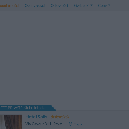
opularności
Oceny gości
Odległości
Gwiazdki
Ceny
Ceny
5 . . 1
Ceny Pokoju Dwuos
1 . . 5
Ceny Pokoju Trzyos
FFE PRIVATE Klubu InItalia!
Hotel Solis
Via Cavour 311
,
Rzym
Mapa