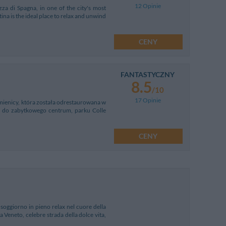
12 Opinie
zza di Spagna, in one of the city's most
ina is the ideal place to relax and unwind
CENY
FANTASTYCZNY
8.5
/10
17 Opinie
amienicy, która została odrestaurowana w
ż do zabytkowego centrum, parku Colle
CENY
 soggiorno in pieno relax nel cuore della
a Veneto, celebre strada della dolce vita,