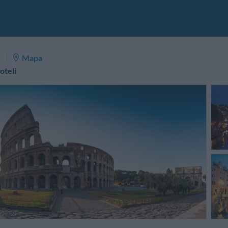
m
Mapa
oteli