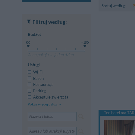
Sortuj według:
P
Filtruj według:
Budżet
€ 0
> 150
Cena pokoju za jeden dzień
Usługi
Wi-Fi
Basen
Restauracja
Parking
Akceptuje zwierzęta
Pokaż więcej usług
Ten hotel ma TARI