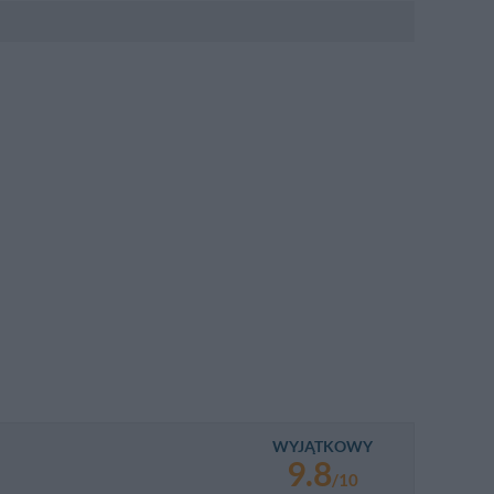
obowego
obowego
WYJĄTKOWY
9.8
/10