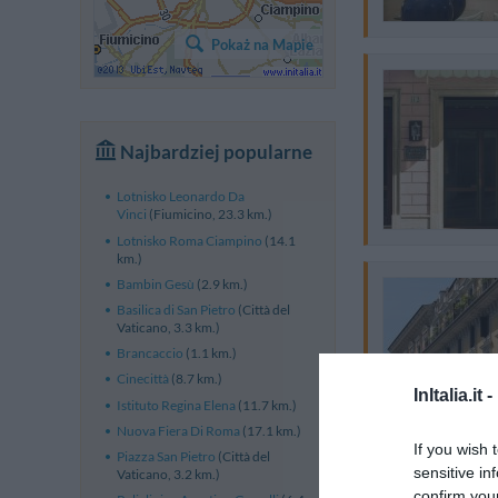
Pokaż na Mapie
Najbardziej popularne
Lotnisko Leonardo Da
Vinci
(Fiumicino, 23.3 km.)
Lotnisko Roma Ciampino
(14.1
km.)
Bambin Gesù
(2.9 km.)
Basilica di San Pietro
(Città del
Vaticano, 3.3 km.)
Brancaccio
(1.1 km.)
Cinecittà
(8.7 km.)
InItalia.it -
Istituto Regina Elena
(11.7 km.)
Nuova Fiera Di Roma
(17.1 km.)
If you wish 
Piazza San Pietro
(Città del
sensitive in
Vaticano, 3.2 km.)
confirm you