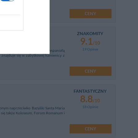
CENY
ZNAKOMITY
9.1
/10
19 Opinie
ym placem Piazza di Spagna a wspaniałą
 znajduje się w zabytkowej kamienicy z
CENY
FANTASTYCZNY
8.8
/10
18 Opinie
onym naprzeciwko Bazyliki Santa Maria
e się także Koloseum, Forum Romanum i
CENY