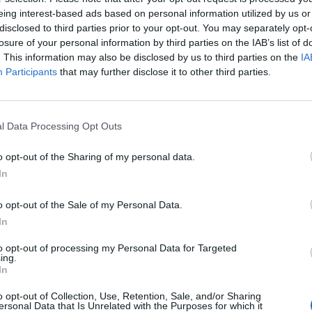
eing interest-based ads based on personal information utilized by us or
Via Dei Coronari 14
,
Rzym
Mapa
disclosed to third parties prior to your opt-out. You may separately opt-
Hotel Antica Dimora De Michaelis położony jest w samym sercu ur
losure of your personal information by third parties on the IAB’s list of
zabytkowego centrum Rzymu, nieopodal Placu Hiszpańskiego, Pia
. This information may also be disclosed by us to third parties on the
IA
Panteonu i Bazyliki św. Piotra Hotel oferuje możliwość...
Participants
that may further disclose it to other third parties.
l Data Processing Opt Outs
Hotel Siviglia
Via Gaeta 12
,
Rzym
Mapa
o opt-out of the Sharing of my personal data.
Hotel Siviglia to przyjemny 3 gwiazdkowy hotel usytuowany w nied
In
Piazza della Repubblica, w Rzymie. Jego centralna pozycja umożliwi
Fontana delle Naiadi i Via Nazionale - jednej...
o opt-out of the Sale of my Personal Data.
In
to opt-out of processing my Personal Data for Targeted
Hotel Alpi
ing.
In
via Castelfidardo 84
,
Rzym
Mapa
Hotel Alpi is set in a beautiful late 19th-century Art Nouveau building 
o opt-out of Collection, Use, Retention, Sale, and/or Sharing
ersonal Data that Is Unrelated with the Purposes for which it
away from Termini train station, Via Veneto and Villa Borghese. The