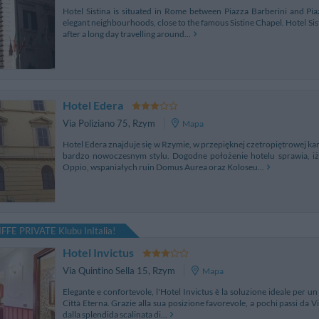
Hotel Sistina is situated in Rome between Piazza Barberini and Pia
elegant neighbourhoods, close to the famous Sistine Chapel. Hotel Sist
after a long day travelling around...
Hotel Edera
Via Poliziano 75
,
Rzym
Mapa
Hotel Edera znajduje się w Rzymie, w przepięknej czetropiętrowej k
bardzo nowoczesnym stylu. Dogodne położenie hotelu sprawia, i
Oppio, wspaniałych ruin Domus Aurea oraz Koloseu...
FFE PRIVATE Klubu InItalia!
Hotel Invictus
Via Quintino Sella 15
,
Rzym
Mapa
Elegante e confortevole, l'Hotel Invictus è la soluzione ideale per un
Città Eterna. Grazie alla sua posizione favorevole, a pochi passi da Vi
dalla splendida scalinata di...