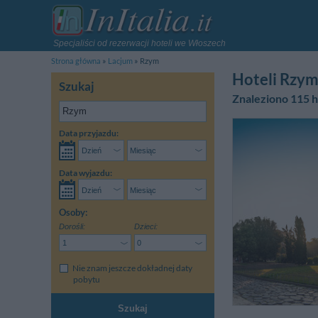
Specjaliści od rezerwacji hoteli we Włoszech
Strona główna
Lacjum
Rzym
Hoteli Rzy
Szukaj
Znaleziono 115 h
Data przyjazdu:
Data wyjazdu:
Osoby:
Dorośli:
Dzieci:
Nie znam jeszcze dokładnej daty
pobytu
Szukaj