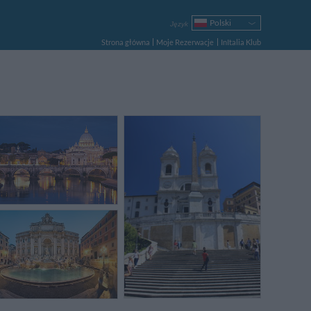
Polski
Język
Italiano
Strona główna
Moje Rezerwacje
InItalia Klub
English
Français
Deutsch
Español
Русский
Português