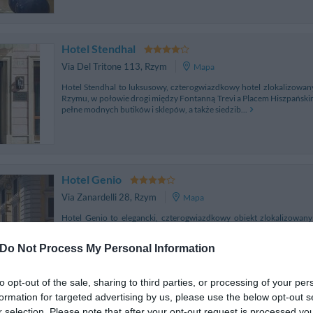
Hotel Stendhal
Via Del Tritone 113
,
Rzym
Mapa
Hotel Stendhal to luksusowy, czterogwiazdkowy hotel zlokalizow
Rzymu, w połowie drogi między Fontanną Trevi a Placem Hiszpańskim.
pełne modnych butików i sklepów, a także siedzib...
Hotel Genio
Via Zanardelli 28
,
Rzym
Mapa
Hotel Genio to elegancki, czterogwiazdkowy obiekt zlokalizowan
zakątków Rzymu – tuż naprzeciwko barokowego placu Navona, nieopo
centralnym pomnikiem włoskiego filozofa Giordana Bru...
Do Not Process My Personal Information
to opt-out of the sale, sharing to third parties, or processing of your per
formation for targeted advertising by us, please use the below opt-out s
Antica Dimora De Michaelis
r selection. Please note that after your opt-out request is processed y