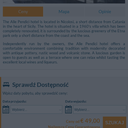
Ceny
Mapa
Opinie
The Alle Pendici hotel is located in Nicolosi, a short distance from Catania
in the heart of Sicily. The hotel is situated in a 1960's villa which has been
completely renovated, it is surrounded by the luscious greenery of the Etna
park only a short distance from the coast and the sea.
Independently run by the owners, the Alle Pendici hotel offers a
comfortable environment combining tradition with modernity decorated
with antique pottery, rustic wood and volcanic stone. A luscious garden is
open to guests as well as a terrace where one can relax whilst tasting the
excellent local wines and liqueurs.
Sprawdź Dostępność
Wpisz daty pobytu, aby sprawdzić ceny:
Inne Zdjęcia
Data przyjazdu:
Data wyjazdu:
Wybierz...
Wybierz...
€ 49,00
Ceny od
SZUKAJ
Najlepsza Cena Gwarantowana