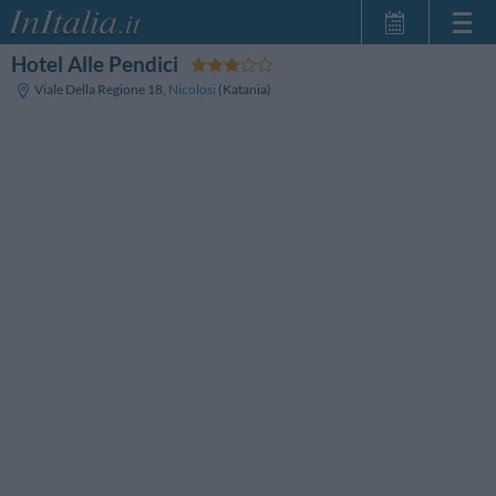
Hotel Alle Pendici
Strona główna
Viale Della Regione 18
,
Nicolosi
(Katania)
Moje Rezerwacje
InItalia Klub
Język