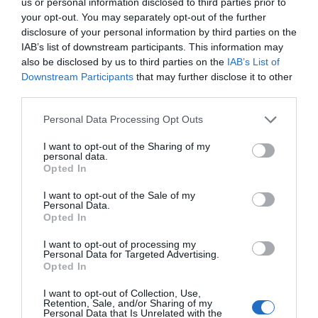
us or personal information disclosed to third parties prior to
Some rooms have a view over Etna whereas others overlook parkland.
your opt-out. You may separately opt-out of the further
Dostępne pokoje: Jednoosobowy, Dwuosobowy, Dwuosobowy z łóżkiem
disclosure of your personal information by third parties on the
małżeńskim, Trzyosobowy, Czteroosobowy, Dwuosobowy do pojedynczego
IAB’s list of downstream participants. This information may
wykorzystania, Dwuosobowy z łóżkiem małżeńskim i wspólną łazienką.
also be disclosed by us to third parties on the
IAB’s List of
Downstream Participants
that may further disclose it to other
third parties.
Usługi zawarte w cenie
Personal Data Processing Opt Outs
Akceptowane małe zwierzęta
Dostęp do Internetu
Restauracja i Bar
Faks
Informacje Turystyczne
I want to opt-out of the Sharing of my
personal data.
Klimatyzacja w pomieszczeniach
Ksero
Breakfast is seved in the colourful, panoramic breakfast room which
Opted In
ogólnodostępnych
Organizacja wycieczek
Usługi płatne
overlooks the garden, the sweet smell of fresh homemade cakes and
turystycznych
pastries guarantee a pleasant start to the day.
I want to opt-out of the Sale of my
Parking Wewnętrzny Odkryty
Parking Zewnętrzny /
Bar
Bilard
Personal Data.
Niezadaszony
Charakterystyka Hotelu
Opted In
Centrum Fitness / Siłownia
Codzienna prasa
Portier
Przechowywalnia Bagażu
Dowóz do/z Lotniska
Dowóz do/z Plaży
Recepcja - 24 godziny na dobę
Sala Lektury
Niedawno odrestaurowany
Ogród
I want to opt-out of processing my
Dowóz do/z Portu
Dowóz w obie strony z Targów
Sala Telewizyjna
Sejf
Personal Data for Targeted Advertising.
Pokoje Dźwiękoszczelne
Pokoje dla Niepalących
Handlowych
Opted In
Szybkie zameldowanie i
Wielojęzyczny Personel
Pokoje dla Osób
Pokoje rodzinne
Jazda konna
Kajaki
wymeldowanie
Zwiedzanie miasta
Niepełnosprawnych
Taras
Kolarstwo
Kręgielnia
I want to opt-out of Collection, Use,
Widok panoramiczny
Masaże
Narty
Retention, Sale, and/or Sharing of my
Personal Data that Is Unrelated with the
Nurkowanie
Obiad na wynos