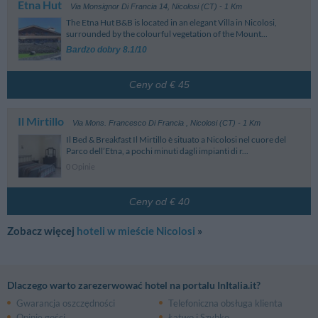
warunki rezerwacji poszczególnych ofert.
Etna Hut
Via Monsignor Di Francia 14
,
Nicolosi (CT)
- 1 Km
The Etna Hut B&B is located in an elegant Villa in Nicolosi,
surrounded by the colourful vegetation of the Mount...
Bardzo dobry 8.1/10
Ceny od € 45
Il Mirtillo
Via Mons. Francesco Di Francia
,
Nicolosi (CT)
- 1 Km
Il Bed & Breakfast Il Mirtillo è situato a Nicolosi nel cuore del
Parco dell’Etna, a pochi minuti dagli impianti di r...
0 Opinie
Ceny od € 40
Zobacz więcej
hoteli w mieście Nicolosi
»
Dlaczego warto zarezerwować hotel na portalu InItalia.it?
Gwarancja oszczędności
Telefoniczna obsługa klienta
Opinie gości
Łatwo i Szybko