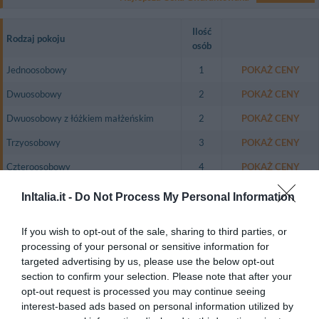
Ilość
Rodzaj pokoju
osób
Jednoosobowy
1
POKAŻ CENY
Dwuosobowy
2
POKAŻ CENY
Dwuosobowy z łóżkiem małżeńskim
2
POKAŻ CENY
Trzyosobowy
3
POKAŻ CENY
Czteroosobowy
4
POKAŻ CENY
Dwuosobowy do pojedynczego
InItalia.it -
Do Not Process My Personal Information
1
POKAŻ CENY
wykorzystania
Dwuosobowy z łóżkiem małżeńskim i
If you wish to opt-out of the sale, sharing to third parties, or
2
POKAŻ CENY
wspólną łazienką
processing of your personal or sensitive information for
targeted advertising by us, please use the below opt-out
The hotel offers comfortable rooms situated on 2 floors all of varying
section to confirm your selection. Please note that after your
types, tastefully decorated with hand crafted wooden furniture and
opt-out request is processed you may continue seeing
furnished with colour television, air conditioning, direct dial telephone,
interest-based ads based on personal information utilized by
minibar, WiFi Internet connection and en suite bathroom.