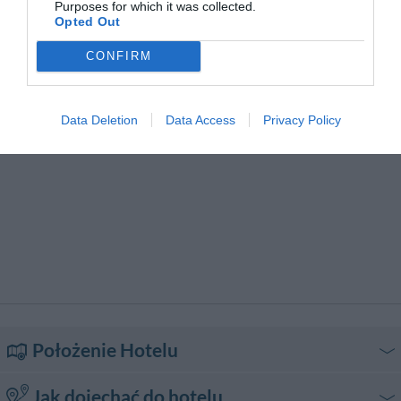
Purposes for which it was collected.
Opieka medyczna
Pole golfowe
Opted Out
Pralnia
Pranie na sucho
Prasowanie
Przejażdżki rowerowe
CONFIRM
Sauna
Sklepy z pamiątkami
Surfowanie
Szkółka narciarska
Taras słoneczny
Usługa opieki nad dzieckiem
Data Deletion
Data Access
Privacy Policy
Usługa parkowania samochodu
Wycieczki
Wypożyczalnia Motocykli /
Wypożyczalnia Rowerów
Skuterów
Wypożyczalnia Samochodów
Łaźnia Turecka
Łowienie ryb
Położenie Hotelu
Jak dojechać do hotelu