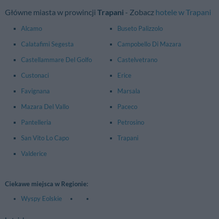
Główne miasta w prowincji
Trapani
- Zobacz
hotele w Trapani
Alcamo
Buseto Palizzolo
Calatafimi Segesta
Campobello Di Mazara
Castellammare Del Golfo
Castelvetrano
Custonaci
Erice
Favignana
Marsala
Mazara Del Vallo
Paceco
Pantelleria
Petrosino
San Vito Lo Capo
Trapani
Valderice
Ciekawe miejsca w Regionie:
Wyspy Eolskie