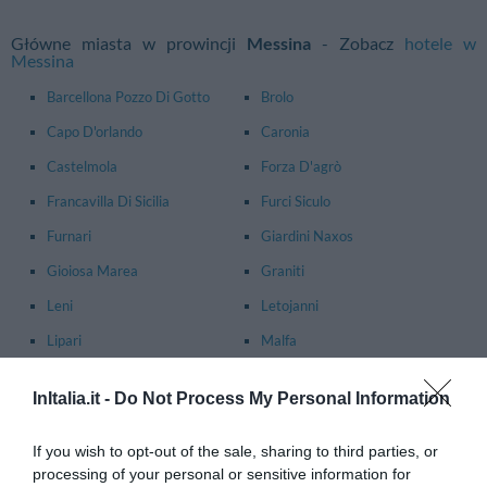
Główne miasta w prowincji
Messina
- Zobacz
hotele w
Messina
Barcellona Pozzo Di Gotto
Brolo
Capo D'orlando
Caronia
Castelmola
Forza D'agrò
Francavilla Di Sicilia
Furci Siculo
Furnari
Giardini Naxos
Gioiosa Marea
Graniti
Leni
Letojanni
Lipari
Malfa
Messina
Milazzo
InItalia.it -
Do Not Process My Personal Information
Montalbano Elicona
Motta Camastra
Nizza Di Sicilia
Patti
If you wish to opt-out of the sale, sharing to third parties, or
processing of your personal or sensitive information for
Pettineo
Piraino