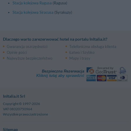
Stacja kolejowa Ragusa
(Ragusa)
Stacja kolejowa Siracusa
(Syrakuzy)
Dlaczego warto zarezerwować hotel na portalu InItalia.it?
Gwarancja oszczędności
Telefoniczna obsługa klienta
Opinie gości
Łatwo i Szybko
Najwyższe bezpieczeństwo
Mapy i trasy
Bezpieczna Rezerwacja
Kliknij tutaj aby sprawdzić
InItalia.it Srl
Copyright © 1997-2026
VAT 08320750964
Wszystkie prawa zastrzeżone
Sitemap