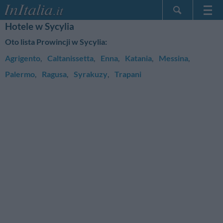
Hotele w Sycylia
Strona główna
Oto lista Prowincji w Sycylia:
Moje Rezerwacje
Agrigento
,
Caltanissetta
,
Enna
,
Katania
,
Messina
,
InItalia Klub
Palermo
,
Ragusa
,
Syrakuzy
,
Trapani
Język