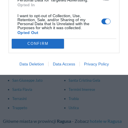
Opted In
Caltavuturo
Campofelice Di Roccella
I want to opt-out of Collection, Use,
Carini
Castelbuono
Retention, Sale, and/or Sharing of my
Personal Data that Is Unrelated with the
Cefalù
Cinisi
Purposes for which it was collected.
Opted Out
Gangi
Gratteri
CONFIRM
Isola Delle Femmine
Monreale
Palermo
Partinico
Petralia Soprana
Petralia Sottana
Data Deletion
Data Access
Privacy Policy
Piana Degli Albanesi
Polizzi Generosa
San Giuseppe Jato
Santa Cristina Gela
Santa Flavia
Termini Imerese
Terrasini
Trabia
Trappeto
Ustica
Główne miasta w prowincji
Ragusa
- Zobacz
hotele w Ragusa