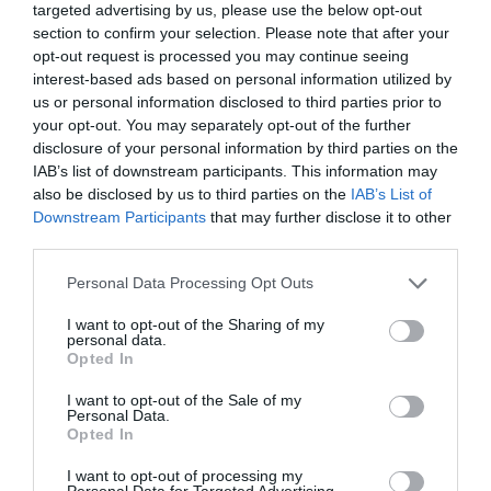
targeted advertising by us, please use the below opt-out
Roccalumera
Rodì Milici
section to confirm your selection. Please note that after your
opt-out request is processed you may continue seeing
San Marco D'alunzio
San Piero Patti
interest-based ads based on personal information utilized by
Sant'agata Di Militello
Sant'alessio Siculo
us or personal information disclosed to third parties prior to
your opt-out. You may separately opt-out of the further
Santa Domenica Vittoria
Santa Marina Salina
disclosure of your personal information by third parties on the
Santo Stefano Di Camastra
Taormina
IAB’s list of downstream participants. This information may
also be disclosed by us to third parties on the
IAB’s List of
Terme Vigliatore
Torregrotta
Downstream Participants
that may further disclose it to other
Torrenova
Tripi
third parties.
Tusa
Venetico
Personal Data Processing Opt Outs
Villafranca Tirrena
I want to opt-out of the Sharing of my
personal data.
Główne miasta w prowincji
Palermo
- Zobacz
hotele w
Opted In
Palermo
I want to opt-out of the Sale of my
Alia
Altavilla Milicia
Personal Data.
Opted In
Bagheria
Balestrate
I want to opt-out of processing my
Bolognetta
Borgetto
Personal Data for Targeted Advertising.