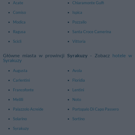
Acate
Chiaramonte Gulfi
Comiso
Ispica
Modica
Pozzallo
Ragusa
Santa Croce Camerina
Scicli
Vittoria
Główne miasta w prowincji
Syrakuzy
- Zobacz
hotele w
Syrakuzy
Augusta
Avola
Carlentini
Floridia
Francofonte
Lentini
Melilli
Noto
Palazzolo Acreide
Portopalo Di Capo Passero
Solarino
Sortino
Syrakuzy