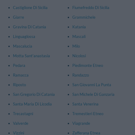
Castiglione Di Sicilia
Fiumefreddo Di Sicilia
Giarre
Grammichele
Gravina Di Catania
Katania
Linguaglossa
Mascali
Mascalucia
Milo
Motta Sant'anastasia
Nicolosi
Pedara
Piedimonte Etneo
Ramacca
Randazzo
Riposto
San Giovanni La Punta
San Gregorio Di Catania
San Michele Di Ganzaria
Santa Maria Di Licodia
Santa Venerina
Trecastagni
Tremestieri Etneo
Valverde
Viagrande
Vizzini
Zafferana Etnea