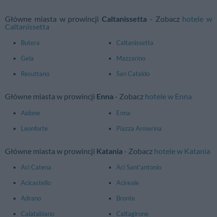
Główne miasta w prowincji
Caltanissetta
- Zobacz
hotele w
Caltanissetta
Butera
Caltanissetta
Gela
Mazzarino
Resuttano
San Cataldo
Główne miasta w prowincji
Enna
- Zobacz
hotele w Enna
Aidone
Enna
Leonforte
Piazza Armerina
Główne miasta w prowincji
Katania
- Zobacz
hotele w Katania
Aci Catena
Aci Sant'antonio
Acicastello
Acireale
Adrano
Bronte
Calatabiano
Caltagirone