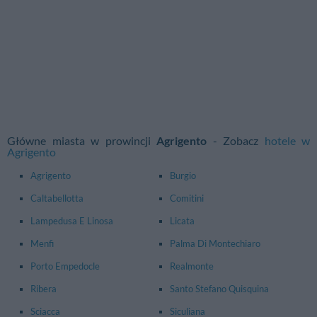
Główne miasta w prowincji
Agrigento
- Zobacz
hotele w
Agrigento
Agrigento
Burgio
Caltabellotta
Comitini
Lampedusa E Linosa
Licata
Menfi
Palma Di Montechiaro
Porto Empedocle
Realmonte
Ribera
Santo Stefano Quisquina
Sciacca
Siculiana