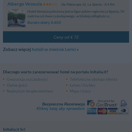
Albergo Venezia
Via Paleocapa 10
,
La Spezia
- 8.4 Km
Hotel Venezia położony jest w liguryjskim regionie La Spezia, 50
metrów od dworca kolejowego, w bliskiej odległości o...
Bardzo dobry 8.4/10
Ceny od € 72
Zobacz więcej
hoteli w mieście Lerici
»
Dlaczego warto zarezerwować hotel na portalu InItalia.it?
Gwarancja oszczędności
Telefoniczna obsługa klienta
Opinie gości
Łatwo i Szybko
Najwyższe bezpieczeństwo
Mapy i trasy
Bezpieczna Rezerwacja
Kliknij tutaj aby sprawdzić
InItalia.it Srl