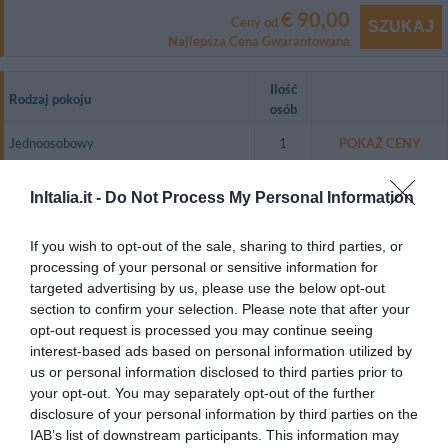
€ 90,00
Ceny od
SZUKAJ
Najlepsza Cena Gwarantowana
Ilość
Rodzaj pokoju
osób
Jednoosobowy
1
POKAŻ CENY
Dwuosobowy
2
POKAŻ CENY
InItalia.it -
Do Not Process My Personal Information
Dwuosobowy z łóżkiem małżeńskim
2
POKAŻ CENY
Trzyosobowy
3
POKAŻ CENY
If you wish to opt-out of the sale, sharing to third parties, or
processing of your personal or sensitive information for
Hotel dysponuje 37 ładnie urządzonymi pokojami, wyposażonymi w
targeted advertising by us, please use the below opt-out
balkon, łącze internetowe, klimatyzację, kolorowy telewizor z kanałami
section to confirm your selection. Please note that after your
telewizji satelitarnej, sejf, minibar i łazienkę.
opt-out request is processed you may continue seeing
Dostępne pokoje: Jednoosobowy, Dwuosobowy, Dwuosobowy z łóżkiem
interest-based ads based on personal information utilized by
małżeńskim, Trzyosobowy.
us or personal information disclosed to third parties prior to
your opt-out. You may separately opt-out of the further
disclosure of your personal information by third parties on the
Usługi zawarte w cenie
IAB’s list of downstream participants. This information may