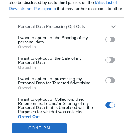
also be disclosed by us to third parties on the
IAB’s List of
Bar
Dostęp do Internetu
Downstream Participants
that may further disclose it to other
Restauracja i Bar
Faks
Informacje Turystyczne
third parties.
Kantor wymiany walut
Klimatyzacja w pomieszczeniach
Codziennie rano w sali śniadaniowej z widokiem na morze, serwowany jest
ogólnodostępnych
Personal Data Processing Opt Outs
Usługi płatne
pyszny bufet ze słodkimi i słonymi przystawkami na dobre rozpoczęcie
Ksero
Parking Wewnętrzny - Prywatny
dnia.
Garaż
I want to opt-out of the Sharing of my
Opieka medyczna
Pralnia
Portier
Przechowywalnia Bagażu
Na tarasie słonecznym mieszczącym się na 5 piętrze, goście mogą się
personal data.
Charakterystyka Hotelu
Pranie na sucho
Prasowanie
zrelaksować i podziwiać Zatokę Poetów w całej jej okazałości.
Punkt Internetowy
Recepcja - 24 godziny na dobę
Opted In
Sejf
Szybkie zameldowanie i
Niedawno odrestaurowany
wymeldowanie
I want to opt-out of the Sale of my
Personal Data.
Wielojęzyczny Personel
Winda
Opted In
I want to opt-out of processing my
Personal Data for Targeted Advertising.
Opted In
I want to opt-out of Collection, Use,
Retention, Sale, and/or Sharing of my
Personal Data that Is Unrelated with the
Purposes for which it was collected.
Opted Out
CONFIRM