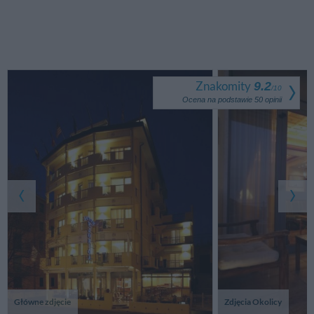
Znakomity
9.2
/
10
Ocena na podstawie
50
opinii
Główne zdjęcie
Zdjęcia Okolicy