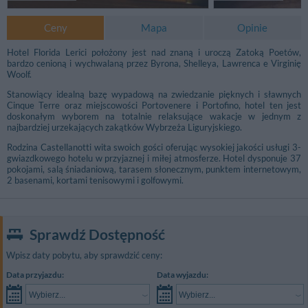
Ceny
Mapa
Opinie
Hotel Florida Lerici położony jest nad znaną i uroczą Zatoką Poetów,
bardzo cenioną i wychwalaną przez Byrona, Shelleya, Lawrenca e Virginię
Woolf.
Stanowiący idealną bazę wypadową na zwiedzanie pięknych i sławnych
Cinque Terre oraz miejscowości Portovenere i Portofino, hotel ten jest
doskonałym wyborem na totalnie relaksujące wakacje w jednym z
najbardziej urzekających zakątków Wybrzeża Liguryjskiego.
Rodzina Castellanotti wita swoich gości oferując wysokiej jakości usługi 3-
gwiazdkowego hotelu w przyjaznej i miłej atmosferze. Hotel dysponuje 37
pokojami, salą śniadaniową, tarasem słonecznym, punktem internetowym,
2 basenami, kortami tenisowymi i golfowymi.
Sprawdź Dostępność
Wpisz daty pobytu, aby sprawdzić ceny:
Data przyjazdu:
Data wyjazdu:
Wybierz...
Wybierz...