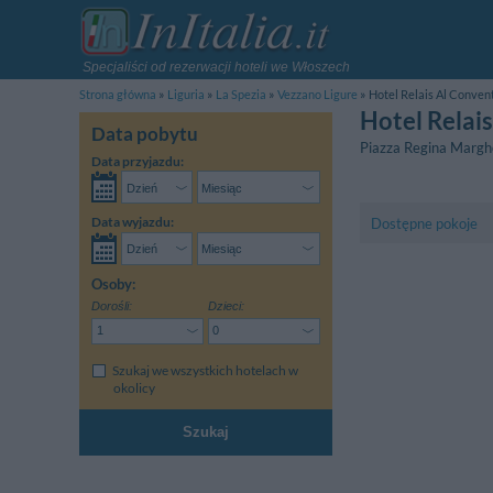
Specjaliści od rezerwacji hoteli we Włoszech
Strona główna
Liguria
La Spezia
Vezzano Ligure
Hotel Relais Al Conven
Hotel Relai
Data pobytu
Piazza Regina Margh
Data przyjazdu:
Data wyjazdu:
Dostępne pokoje
Osoby:
Dorośli:
Dzieci:
Szukaj we wszystkich hotelach w
okolicy
Szukaj