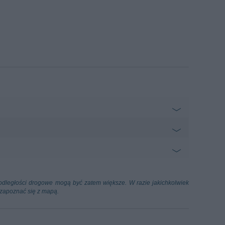
vo Ferdeghini
3.44 km
 Spezia
Di Locchi
4.94 km
a Spezia
cca Tassignano
65.19 km
sy odległości drogowe mogą być zatem większe. W razie jakichkolwiek
cca)
 zapoznać się z mapą.
 Reggio Emilia
87.63 km
ilia