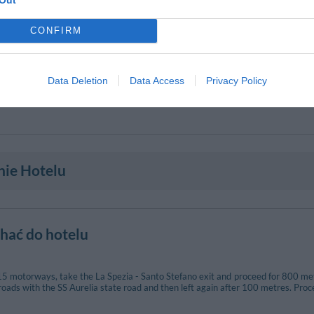
CONFIRM
Data Deletion
Data Access
Privacy Policy
nie Hotelu
chać do hotelu
 motorways, take the La Spezia - Santo Stefano exit and proceed for 800 met
sroads with the SS Aurelia state road and then left again after 100 metres. Pr