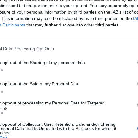
disclosed to third parties prior to your opt-out. You may separately opt-
 małe zwierzęta
Informacje Turystyczne
losure of your personal information by third parties on the IAB’s list of
Recepcja - 24 godziny na dobę
. This information may also be disclosed by us to third parties on the
IA
eldowanie i wymeldowanie
Wielojęzyczny Personel
Participants
that may further disclose it to other third parties.
atne
l Data Processing Opt Outs
ternetu
Faks
Ksero
o opt-out of the Sharing of my personal data.
Zwierzęta domowe są akceptowane
In
rystyka Hotelu
o opt-out of the Sale of my Personal Data.
In
drestaurowany
Ogród
nne
Taras
to opt-out of processing my Personal Data for Targeted
ing.
In
o opt-out of Collection, Use, Retention, Sale, and/or Sharing
ersonal Data that Is Unrelated with the Purposes for which it
lected.
Out