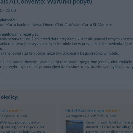
lais Al Convento
: Warunki pobytu
00
-
23:00
1.46 km
Vezzano Lig
łatności:
Via Termo - Pra
ard, Karta bankomatowa, Diners Club, Gotówka, Carta Si, Maestro
o Di Magra
2.73 km
Cà Di Bosche
 anulowania rezerwacji
ne Ff. Ss. - Santo Stefano Di Magra
Via Corticola -
ia rezerwacji do 2 dni przed datą przyjazdu, klient nie ponosi żadnych kosztó
liarina
4.37 km
nia rezerwacji po wyznaczonym terminie lub w przypadku niestawienia się w 
 - La Spezia
oc.
magana, opłata za ten pokój może być dokonana bezpośrednio w hotelu.
a
ki są standardowymi warunkami rezerwacji; mogą one jendak ulec zmianie 
lo Tharros
4.53 km
u lub wybranych ofert promocyjnych. Prosimy o zwrócenie szczególnej uwag
ia
.
 okolicy:
ezia
Hotel San Terenzo
La Spezia
- 6.8 Km
Via Biaggini 42
,
Lerici (SP)
- 6.9 Km
l Venezia położony jest w
Recently built Hotel San Terenz
ryjskim regionie La Spezia, 50
situated in Lerici, in the village
rów od dworca kolejowego, w
Terenzo, a short distance from 