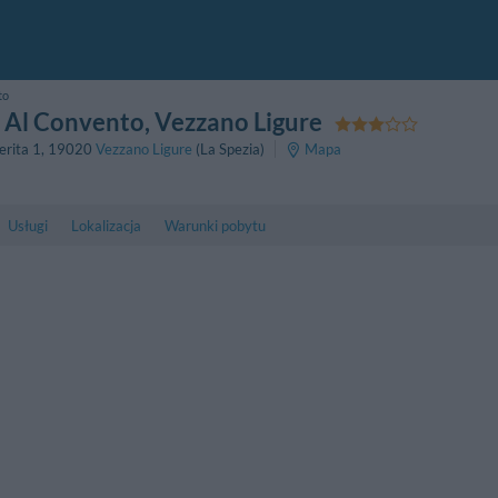
to
s Al Convento
, Vezzano Ligure
erita 1
,
19020
Vezzano Ligure
(La Spezia)
Mapa
Usługi
Lokalizacja
Warunki pobytu