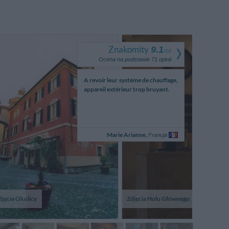
Znakomity
9.1
/
10
Ocena na podstawie
71
opinii
unzionamento aria
A revoir leur système de chauffage,
Die Freun
zionata temperatura
appareil extérieur trop bruyant.
Herzlichkeit d
rtabile per una mansarda
charmante
 areazione
besonders e
Leistungsverhäl
Paolo,
Marie Arianne,
Rei
Włochy
Francja
djęcia Okolicy
Zdjęcia Holu Głównego