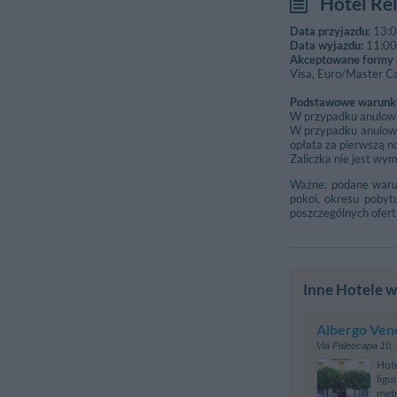
Hotel Re
Genua
Data przyjazdu:
13:
Stacja kolejowa
Data wyjazdu:
11:00
Arcola
Akceptowane formy p
Visa, Euro/Master C
Santo Stefan
Podstawowe warunki
Piazzale Stazio
W przypadku anulowan
La Spezia Mig
W przypadku anulowa
Corso Nazionale
opłata za pierwszą n
Zaliczka nie jest wy
Przystań Promow
Ważne: podane warun
La Spezia/Mo
pokoi, okresu pobyt
Sp331 - La Spez
poszczególnych ofert
Inne Hotele w
Albergo Ven
Via Paleocapa 10
,
Hote
ligu
met