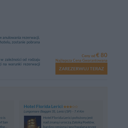
ure
1.61 km
ti
tti
3.44 km
 La Spezia
w anulowania rezerwacji.
hotelu, zostanie pobrana
€ 80
Ceny od
w zależności od rodzaju
Najlepsza Cena Gwarantowana
i na warunki rezerwacji
ZAREZERWUJ TERAZ
Hotel Florida Lerici
Lungomare Biaggini 35
,
Lerici (SP)
- 7.4 Km
o is
Hotel Florida Lerici położony jest
 of San
nad znaną i uroczą Zatoką Poetów,
the...
bardzo cenioną i wychwalaną przez