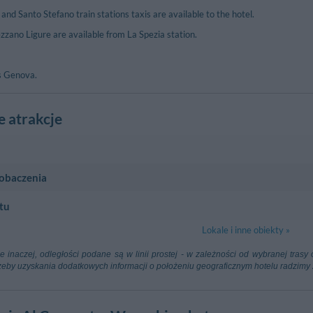
nd Santo Stefano train stations taxis are available to the hotel.
zzano Ligure are available from La Spezia station.
is Genova.
e atrakcje
zobaczenia
e
s La Spezia
3.23 km
Campo Sporti
tu
, 33 - La Spezia
Via Melara - La
 Venerio
3.51 km
Batteria Val 
Lokale i inne obiekty »
- La Spezia
Via Pagliari - L
leo Galilei
64.12 km
Aeroporto Lu
one inaczej, odległości podane są w linii prostej - w zależności od wybranej tra
Capannori (Lu
zeby uzyskania dodatkowych informacji o położeniu geograficznym hotelu radzimy
useppe Verdi
82.27 km
Aeroporto Di
Reggio Nell'Em
stoforo Colombo
88.22 km