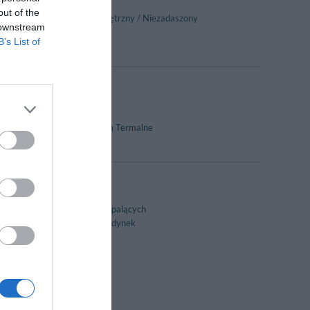
out of the
Parking Zewnętrzny / Niezadaszony
 downstream
Sejf
B’s List of
Hydromasaż
SPA / Centrum Termalne
Pokoje dla Niepalących
Zabytkowy budynek