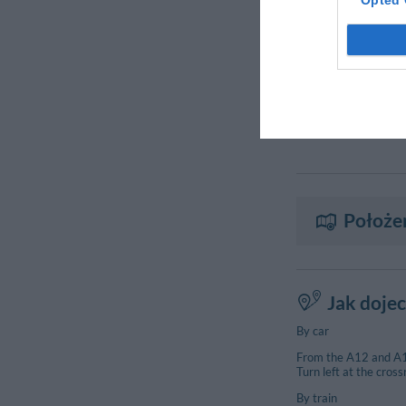
Położe
Jak doje
By car
From the A12 and A15
Turn left at the cros
By train