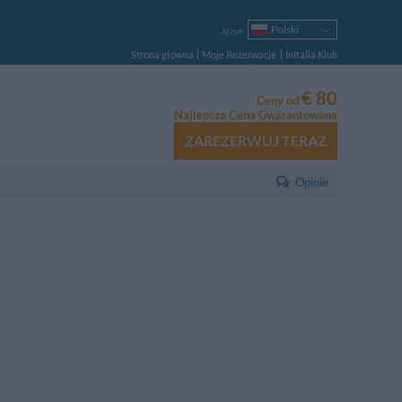
Polski
Język
Italiano
Strona główna
Moje Rezerwacje
InItalia Klub
English
Français
€ 80
Ceny od
Deutsch
Najlepsza Cena Gwarantowana
Español
ZAREZERWUJ TERAZ
Русский
Português
Opinie