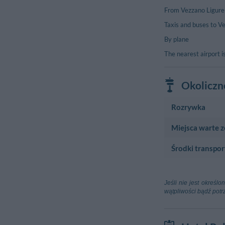
From Vezzano Ligure a
Taxis and buses to Ve
By plane
The nearest airport 
Okoliczn
Rozrywka
Miejsca warte 
Centrum Sportow
Circolo Tenni
Środki transpor
Zabytki
Via San Venerio
Pieve Di San
Lotnisko
Via Della Pieve 
Aeroporto Gali
Jeśli nie jest określ
Piza
wątpliwości bądź potr
Aeroporto Gi
Parma
Aeroporto Cri