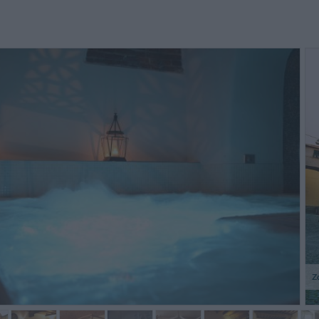
ou must take the bus from La
très très bien j'y retourne dans 2
mal f
ezia. If you want to get away
semaines,charme assuré
condi
om the hustle and bustle, this is
insoppo
e place.
priva di
Vrieze,
Jean-Claude,
Stany Zjednoczone
Belgia
Z