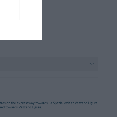
res on the expressway towards La Spezia, exit at Vezzano Ligure.
oceed towards Vezzano Ligure.