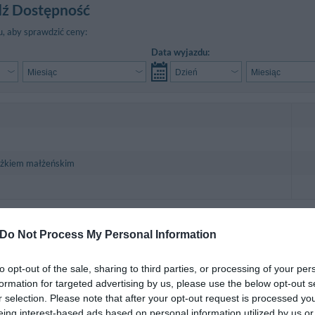
ź Dostępność
, aby sprawdzić ceny:
Data wyjazdu:
żkiem małżeńskim
ento has 14 rooms of which four are triple suites and eight double rooms. Rec
ated in different styles and colours.
Do Not Process My Personal Information
uite bathroom with a shower, a colour TV, a direct dial telephone, a safety depo
dnoosobowy, Dwuosobowy z łóżkiem małżeńskim, Trzyosobowy.
to opt-out of the sale, sharing to third parties, or processing of your per
formation for targeted advertising by us, please use the below opt-out s
r selection. Please note that after your opt-out request is processed y
awarte w cenie
eing interest-based ads based on personal information utilized by us or