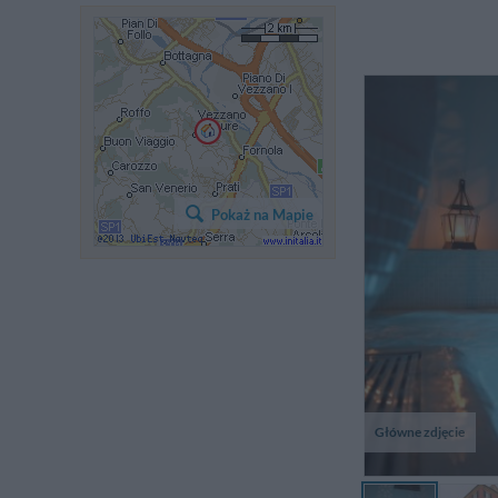
Y
Sp
Pokaż na Mapie
fr
th
Główne zdjęcie