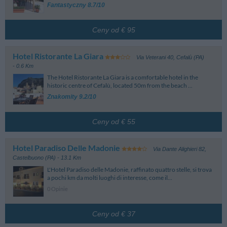
Via Aldo Moro - Cefalù
Fantastyczny 8.7/10
noc.
Zaliczka nie jest wymagana, opłata za ten pokój może być dokonana
bezpośrednio w hotelu.
Ceny od € 95
Ważne: podane warunki są standardowymi warunkami rezerwacji; mogą
one jendak ulec zmianie w zależności od rodzaju pokoi, okresu pobytu lub
wybranych ofert promocyjnych. Prosimy o zwrócenie szczególnej uwagi na
Hotel Ristorante La Giara
Via Veterani 40
,
Cefalù (PA)
warunki rezerwacji poszczególnych ofert.
- 0.6 Km
The Hotel Ristorante La Giara is a comfortable hotel in the
historic centre of Cefalù, located 50m from the beach ...
Znakomity 9.2/10
Ceny od € 55
Hotel Paradiso Delle Madonie
Via Dante Alighieri 82
,
Castelbuono (PA)
- 13.1 Km
L'Hotel Paradiso delle Madonie, raffinato quattro stelle, si trova
a pochi km da molti luoghi di interesse, come il...
0 Opinie
Ceny od € 37