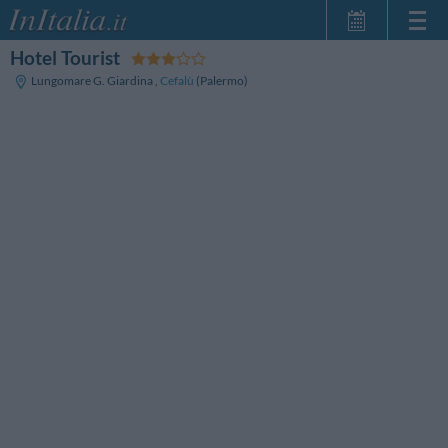
Hotel Tourist
Strona główna
Lungomare G. Giardina
,
Cefalù
(Palermo)
Moje Rezerwacje
InItalia Klub
Język