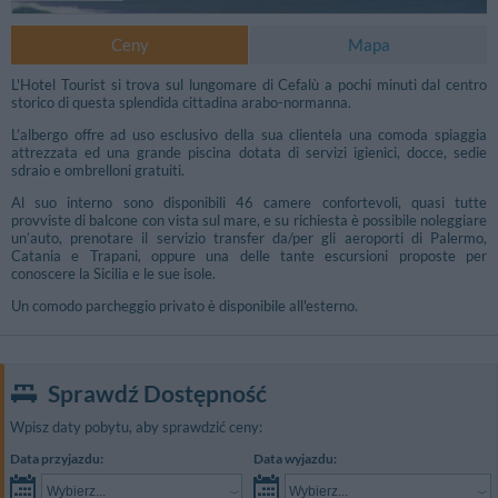
Ceny
Mapa
L'Hotel Tourist si trova sul lungomare di Cefalù a pochi minuti dal centro
storico di questa splendida cittadina arabo-normanna.
L’albergo offre ad uso esclusivo della sua clientela una comoda spiaggia
attrezzata ed una grande piscina dotata di servizi igienici, docce, sedie
sdraio e ombrelloni gratuiti.
Al suo interno sono disponibili 46 camere confortevoli, quasi tutte
provviste di balcone con vista sul mare, e su richiesta è possibile noleggiare
un’auto, prenotare il servizio transfer da/per gli aeroporti di Palermo,
Catania e Trapani, oppure una delle tante escursioni proposte per
conoscere la Sicilia e le sue isole.
Un comodo parcheggio privato è disponibile all'esterno.
Sprawdź Dostępność
Wpisz daty pobytu, aby sprawdzić ceny:
Data przyjazdu:
Data wyjazdu:
Wybierz...
Wybierz...