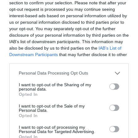
section to confirm your selection. Please note that after your
sul lungomare, ed oltre alla dotazione standard offrono TV LCD,
accappatoio e pantofole.
opt-out request is processed you may continue seeing
interest-based ads based on personal information utilized by
- Camere Standard (Vista Mare laterale) quasi tutte provviste di balcone
con vista su Cefalù o sul golfo di Santa Lucia e offrono la dotazione
us or personal information disclosed to third parties prior to
standard.
your opt-out. You may separately opt-out of the further
disclosure of your personal information by third parties on the
- Camere Standard (Vista Interna) non hanno il balcone ma comoda
finestra sul cortile e offrono la dotazione standard.
IAB’s list of downstream participants. This information may
also be disclosed by us to third parties on the
IAB’s List of
Dostępne pokoje: Dwuosobowy z łóżkiem małżeńskim, Trzyosobowy,
Downstream Participants
that may further disclose it to other
Czteroosobowy, Dwuosobowy z łóżkiem małżeńskim i widokiem na Morze,
Trzyosobowy z widokiem na Morze.
third parties.
Personal Data Processing Opt Outs
Usługi zawarte w cenie
I want to opt-out of the Sharing of my
personal data.
Akceptowane małe zwierzęta
Basen Odkryty
Opted In
Restauracja i Bar
Dostęp do Internetu
Faks
I want to opt-out of the Sale of my
Informacje Turystyczne
Kajaki
Il ristorante è a completa disposizione degli ospiti e propone ottimi piatti di
Personal Data.
Karaoke
Klimatyzacja w pomieszczeniach
Usługi płatne
cucina tipica locale e internazionale.
Opted In
ogólnodostępnych
Ksero
Organizacja wycieczek
Il bar provvisto anche di tavoli all’aperto e ampia terrazza in cui la sera
Bar
Dowóz do/z Lotniska
I want to opt-out of processing my
turystycznych
vengono organizzate serate musicali.
Charakterystyka Hotelu
Personal Data for Targeted Advertising.
Dowóz do/z Portu
Dowóz w obie strony z Targów
Piano Bar
Ping Pong
Opted In
Handlowych