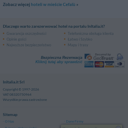
Zobacz więcej
hoteli w mieście Cefalù
»
Dlaczego warto zarezerwować hotel na portalu InItalia.it?
Gwarancja oszczędności
Telefoniczna obsługa klienta
Opinie gości
Łatwo i Szybko
Najwyższe bezpieczeństwo
Mapy i trasy
Bezpieczna Rezerwacja
Kliknij tutaj aby sprawdzić
InItalia.it Srl
Copyright © 1997-2026
VAT 08320750964
Wszystkie prawa zastrzeżone
Sitemap
O Nas
Dane Firmy