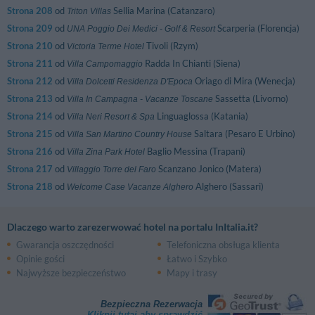
Strona 208
od
Sellia Marina (Catanzaro)
Triton Villas
Strona 209
od
Scarperia (Florencja)
UNA Poggio Dei Medici - Golf & Resort
Strona 210
od
Tivoli (Rzym)
Victoria Terme Hotel
Strona 211
od
Radda In Chianti (Siena)
Villa Campomaggio
Strona 212
od
Oriago di Mira (Wenecja)
Villa Dolcetti Residenza D'Epoca
Strona 213
od
Sassetta (Livorno)
Villa In Campagna - Vacanze Toscane
Strona 214
od
Linguaglossa (Katania)
Villa Neri Resort & Spa
Strona 215
od
Saltara (Pesaro E Urbino)
Villa San Martino Country House
Strona 216
od
Baglio Messina (Trapani)
Villa Zina Park Hotel
Strona 217
od
Scanzano Jonico (Matera)
Villaggio Torre del Faro
Strona 218
od
Alghero (Sassari)
Welcome Case Vacanze Alghero
Dlaczego warto zarezerwować hotel na portalu InItalia.it?
Gwarancja oszczędności
Telefoniczna obsługa klienta
Opinie gości
Łatwo i Szybko
Najwyższe bezpieczeństwo
Mapy i trasy
Bezpieczna Rezerwacja
Kliknij tutaj aby sprawdzić