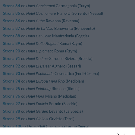
Strona 84
od
Carmagnola (Turyn)
Hotel Continental
Strona 85
od
Piano Di Sorrento (Neapol)
Hotel Cosmomare
Strona 86
od
Ravenna (Ravenna)
Hotel Cube
Strona 87
od
Benevento (Benevento)
Hotel de La Ville
Strona 88
od
Manfredonia (Foggia)
Hotel Del Golfo
Strona 89
od
Roma (Rzym)
Hotel Delle Regioni
Strona 90
od
Roma (Rzym)
Hotel Diplomatic
Strona 91
od
Gardone Riviera (Brescia)
Hotel Du Lac
Strona 92
od
Alghero (Sassari)
Hotel El Balear
Strona 93
od
Cesenatico (Forlì-Cesena)
Hotel Esplanade
Strona 94
od
Rho (Mediolan)
Hotel Europa Fiera
Strona 95
od
Riccione (Rimini)
Hotel Feldberg
Strona 96
od
Milano (Mediolan)
Hotel Flora
Strona 97
od
Bormio (Sondrio)
Hotel Funivia
Strona 98
od
Levanto (La Spezia)
Hotel Garden
Strona 99
od
Orvieto (Terni)
Hotel Gialletti
Strona 100
od
Chianciano Terme (Siena)
Hotel Golf
Strona 101
od
Castelvetro Di Modena (Modena)
Hotel Guerro