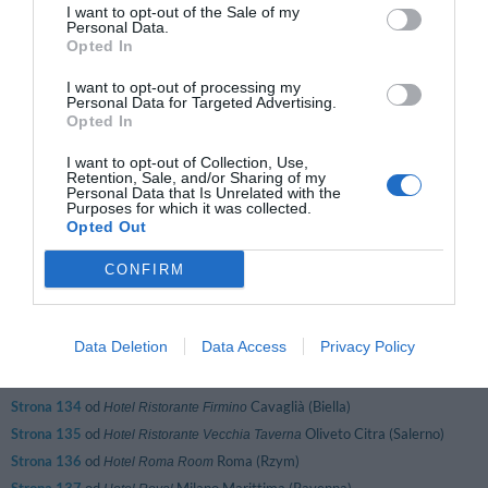
I want to opt-out of the Sale of my
Strona 120
od
Ravenna (Ravenna)
Personal Data.
Hotel Mosaico
Opted In
Strona 121
od
Cervia (Ravenna)
Hotel Nettuno
Strona 122
od
San Remo (Imperia)
Hotel Nyala Suite
I want to opt-out of processing my
Personal Data for Targeted Advertising.
Strona 123
od
Collacchi (L'Aquila)
Hotel Orso Bianco
Opted In
Strona 124
od
Radda In Chianti (Siena)
Hotel Palazzo San Niccolò
Strona 125
od
Villafranca Tirrena (Messina)
I want to opt-out of Collection, Use,
Hotel Parco degli Ulivi
Retention, Sale, and/or Sharing of my
Strona 126
od
Milano (Mediolan)
Hotel Perugino
Personal Data that Is Unrelated with the
Purposes for which it was collected.
Strona 127
od
Caserta (Caserta)
Hotel Plana
Opted Out
Strona 128
od
Torre Del Greco (Neapol)
Hotel Poseidon
CONFIRM
Strona 129
od
Cuneo (Cuneo)
Hotel Principe Di Piemonte
Strona 130
od
Ravenna (Ravenna)
Hotel Ravenna
Strona 131
od
Vedelago (Treviso)
Hotel Relais Villa Corner Della Regina
Data Deletion
Data Access
Privacy Policy
Strona 132
od
Capoliveri (Livorno)
Hotel Residence Le Acacie
Strona 133
od
Antignano (Livorno)
Hotel Rex
Strona 134
od
Cavaglià (Biella)
Hotel Ristorante Firmino
Strona 135
od
Oliveto Citra (Salerno)
Hotel Ristorante Vecchia Taverna
Strona 136
od
Roma (Rzym)
Hotel Roma Room