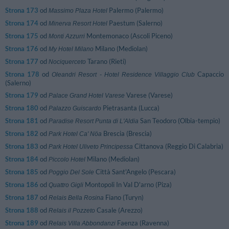
Strona 173
od
Palermo (Palermo)
Massimo Plaza Hotel
Strona 174
od
Paestum (Salerno)
Minerva Resort Hotel
Strona 175
od
Montemonaco (Ascoli Piceno)
Monti Azzurri
Strona 176
od
Milano (Mediolan)
My Hotel Milano
Strona 177
od
Tarano (Rieti)
Nociquerceto
Strona 178
od
Capaccio
Oleandri Resort - Hotel Residence Villaggio Club
(Salerno)
Strona 179
od
Varese (Varese)
Palace Grand Hotel Varese
Strona 180
od
Pietrasanta (Lucca)
Palazzo Guiscardo
Strona 181
od
San Teodoro (Olbia-tempio)
Paradise Resort Punta di L'Aldia
Strona 182
od
Brescia (Brescia)
Park Hotel Ca' Nöa
Strona 183
od
Cittanova (Reggio Di Calabria)
Park Hotel Uliveto Principessa
Strona 184
od
Milano (Mediolan)
Piccolo Hotel
Strona 185
od
Città Sant'Angelo (Pescara)
Poggio Del Sole
Strona 186
od
Montopoli In Val D'arno (Piza)
Quattro Gigli
Strona 187
od
Fiano (Turyn)
Relais Bella Rosina
Strona 188
od
Casale (Arezzo)
Relais il Pozzeto
Strona 189
od
Faenza (Ravenna)
Relais Villa Abbondanzi