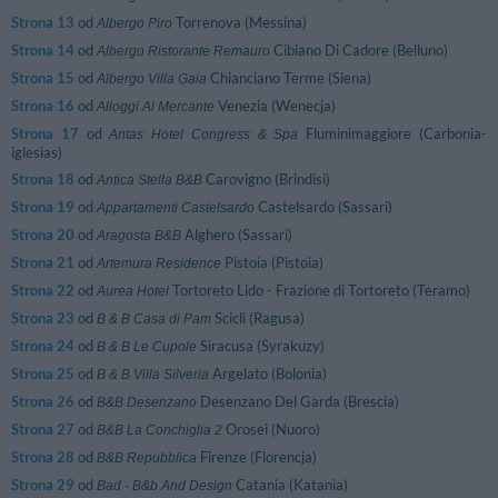
Strona 13
od
Torrenova (Messina)
Albergo Piro
Strona 14
od
Cibiano Di Cadore (Belluno)
Albergo Ristorante Remauro
Strona 15
od
Chianciano Terme (Siena)
Albergo Villa Gaia
Strona 16
od
Venezia (Wenecja)
Alloggi Al Mercante
Strona 17
od
Fluminimaggiore (Carbonia-
Antas Hotel Congress & Spa
iglesias)
Strona 18
od
Carovigno (Brindisi)
Antica Stella B&B
Strona 19
od
Castelsardo (Sassari)
Appartamenti Castelsardo
Strona 20
od
Alghero (Sassari)
Aragosta B&B
Strona 21
od
Pistoia (Pistoia)
Artemura Residence
Strona 22
od
Tortoreto Lido - Frazione di Tortoreto (Teramo)
Aurea Hotel
Strona 23
od
Scicli (Ragusa)
B & B Casa di Pam
Strona 24
od
Siracusa (Syrakuzy)
B & B Le Cupole
Strona 25
od
Argelato (Bolonia)
B & B Villa Silveria
Strona 26
od
Desenzano Del Garda (Brescia)
B&B Desenzano
Strona 27
od
Orosei (Nuoro)
B&B La Conchiglia 2
Strona 28
od
Firenze (Florencja)
B&B Repubblica
Strona 29
od
Catania (Katania)
Bad - B&b And Design