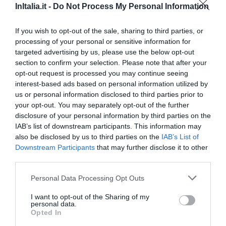
InItalia.it -
Do Not Process My Personal Information
Strona 102
od
Porto Recanati (Macerata)
Hotel Il Brigantino
Strona 103
od
Mattinata Lido (Foggia)
Hotel Il Porto
If you wish to opt-out of the sale, sharing to third parties, or
Strona 104
od
Pompei (Neapol)
Hotel Iside
processing of your personal or sensitive information for
Strona 105
od
Vicenza (Vicenza)
Hotel Key
targeted advertising by us, please use the below opt-out
Strona 106
od
La Ciaccia (Sassari)
Hotel La Ciaccia
section to confirm your selection. Please note that after your
opt-out request is processed you may continue seeing
Strona 107
od
Alghero (Sassari)
Hotel La Margherita
interest-based ads based on personal information utilized by
Strona 108
od
Firenze (Florencja)
Hotel La Residenza
us or personal information disclosed to third parties prior to
Strona 109
od
Sorrento (Neapol)
Hotel La Vue d'Or
your opt-out. You may separately opt-out of the further
Strona 110
od
Gaiole In Chianti (Siena)
Hotel Le Noci
disclosure of your personal information by third parties on the
Strona 111
od
Fossacesia (Chieti)
Hotel Levante
IAB’s list of downstream participants. This information may
Strona 112
also be disclosed by us to third parties on the
od
Firenze (Florencja)
IAB’s List of
Hotel Lombardi
Downstream Participants
that may further disclose it to other
Strona 113
od
San Felice Circeo (Latina)
Hotel Maga Circe
third parties.
Strona 114
od
Pesaro (Pesaro E Urbino)
Hotel Mare
Strona 115
od
Vicenza (Vicenza)
Hotel Mary
Personal Data Processing Opt Outs
Strona 116
od
Tirrenia (Piza)
Hotel Mediterraneo
I want to opt-out of the Sharing of my
Strona 117
od
Terranuova Bracciolini (Arezzo)
Hotel Michelangelo
personal data.
Strona 118
Opted In
od
Paderno Dugnano (Mediolan)
Hotel Mirage
Strona 119
od
Chianciano Terme (Siena)
Hotel Moderno