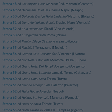
Strona 48
od
Pod. Mazzoni (Grosseto)
Country Inn Casa Mazzoni
Strona 49
od
Napoli (Neapol)
Decumani Hotel De Charme
Strona 50
od
Naturno (Bolzano)
Dolcevita Design Hotel Lindenhof
Strona 51
od
Eraclea Mare (Wenecja)
Dune Agriturismo Relais
Strona 52
od
Ricadi (Vibo Valentia)
Eolo Residence
Strona 53
od
Roma (Rzym)
Eurogarden Hotel
Strona 54
od
Frassanito (Lecce)
Family Village Otranto
Strona 55
od
Terrazzano (Mediolan)
Flat 2015
Strona 56
od
San Vincenzo (Livorno)
Garden Club Toscana
Strona 57
od
Monforte D'alba (Cuneo)
Golf Relais Monforte
Strona 58
od
Agrigento (Agrigento)
Grand Hotel Dei Templi
Strona 59
od
Lamezia Terme (Catanzaro)
Grand Hotel Lamezia
Strona 60
od
Torino (Turyn)
Grand Hotel Sitea
Strona 61
od
Palermo (Palermo)
Grande Albergo Sole
Strona 62
od
Agerola (Neapol)
Haidi House
Strona 63
od
Marghera (Wenecja)
Holiday Inn Venezia
Strona 64
od
Trieste (Triest)
Hotel Abbazia
Strona 65
od
Valle Dei Templi (Agrigento)
Hotel Akrabello