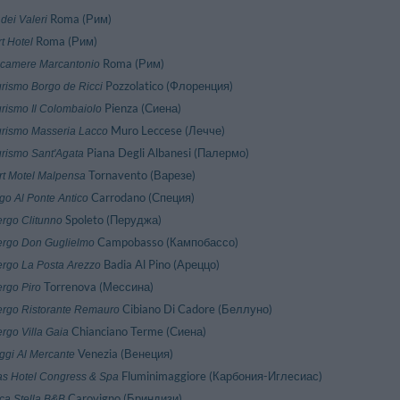
Roma (Рим)
 dei Valeri
Roma (Рим)
rt Hotel
Roma (Рим)
tacamere Marcantonio
Pozzolatico (Флоренция)
urismo Borgo de Ricci
Pienza (Сиена)
urismo Il Colombaiolo
Muro Leccese (Лечче)
urismo Masseria Lacco
Piana Degli Albanesi (Палермо)
urismo Sant'Agata
Tornavento (Варезе)
rt Motel Malpensa
Carrodano (Специя)
go Al Ponte Antico
Spoleto (Перуджа)
ergo Clitunno
Campobasso (Кампобассо)
ergo Don Guglielmo
Badia Al Pino (Ареццо)
ergo La Posta Arezzo
Torrenova (Мессина)
ergo Piro
Cibiano Di Cadore (Беллуно)
ergo Ristorante Remauro
Chianciano Terme (Сиена)
rgo Villa Gaia
Venezia (Вeнeция)
oggi Al Mercante
Fluminimaggiore (Карбония-Иглeсиас)
as Hotel Congress & Spa
Carovigno (Бриндизи)
ica Stella B&B