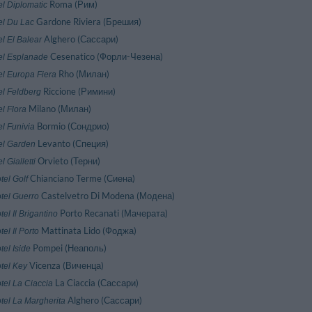
Roma (Рим)
el Diplomatic
Gardone Riviera (Брешия)
el Du Lac
Alghero (Сассари)
l El Balear
Cesenatico (Форли-Чезена)
el Esplanade
Rho (Милан)
el Europa Fiera
Riccione (Римини)
el Feldberg
Milano (Милан)
l Flora
Bormio (Сондрио)
el Funivia
Levanto (Специя)
el Garden
Orvieto (Терни)
l Gialletti
Chianciano Terme (Сиена)
tel Golf
Castelvetro Di Modena (Модена)
tel Guerro
Porto Recanati (Мачерата)
tel Il Brigantino
Mattinata Lido (Фоджа)
tel Il Porto
Pompei (Неаполь)
tel Iside
Vicenza (Виченца)
tel Key
La Ciaccia (Сассари)
tel La Ciaccia
Alghero (Сассари)
tel La Margherita