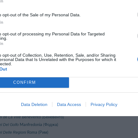
In
Gioiosa Marea (Мессина)
el Avalon Sikani Resort
Alghero (Сассари)
el Barcellona
o opt-out of the Sale of my Personal Data.
Pallanza (Вeрбано-Кузио-Оссола)
el Belvedere
In
Milano (Милан)
el Bogart
La Thuile (Аоста)
el Boton D'or
to opt-out of processing my Personal Data for Targeted
ing.
Forte Dei Marmi (Лукка)
el Byron
In
Parghelia (Вибо-Валентия)
el Cannamele Resort
o opt-out of Collection, Use, Retention, Sale, and/or Sharing
Massa Lubrense (Неаполь)
el Caruso
ersonal Data that Is Unrelated with the Purposes for which it
Rapallo (Генуя)
el Cavour
lected.
Out
Milano (Милан)
el Chopin
Maiori (Салерно)
l Club 2 Torri
CONFIRM
Brindisi (Бриндизи)
el Colonna
Carmagnola (Турин)
el Continental
Piano Di Sorrento (Неаполь)
el Cosmomare
Data Deletion
Data Access
Privacy Policy
Ravenna (Равенна)
el Cube
Benevento (Беневенто)
l de La Ville
Manfredonia (Фоджа)
el Del Golfo
Roma (Рим)
el Delle Regioni