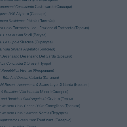
Castelsardo (Сассари)
artamenti Castelsardo
Alghero (Сассари)
gosta B&B
Pistoia (Пистойя)
emura Residence
Tortoreto Lido - Frazione di Tortoreto (Терамо)
ea Hotel
Scicli (Рагуза)
 B Casa di Pam
Siracusa (Сиракуза)
 B Le Cupole
Argelato (Болонья)
B Villa Silveria
Desenzano Del Garda (Брешия)
 Desenzano
Orosei (Нуоро)
 La Conchiglia 2
Firenze (Флоренция)
 Repubblica
Catania (Катания)
 - B&b And Design
Lago Di Garda (Брешия)
chi Resort - Apartments & Suites
Minori (Салерно)
& Breakfast VIlla Isabella
Orvieto (Терни)
 and Breakfast Sant'Angelo 42
Conegliano (Тревизо)
t Western Hotel Canon D’Oro
Norcia (Перуджа)
t Western Hotel Salicone
Trentinara (Салерно)
 Agriturismo Green Park