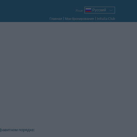
Русский
Язык
Italiano
Главная
Мои бронирования
InItalia Club
English
Français
Deutsch
Español
Português
Polski
лфавитном порядке: