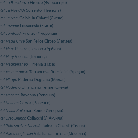
Firenze (Флоренция)
tel La Residenza
Sorrento (Неаполь)
tel La Vue d'Or
Gaiole In Chianti (Сиена)
tel Le Noci
Fossacesia (Кьети)
tel Levante
Firenze (Флоренция)
tel Lombardi
San Felice Circeo (Латина)
tel Maga Circe
Pesaro (Пeзаро и Урбино)
tel Mare
Vicenza (Виченца)
tel Mary
Tirrenia (Пиза)
tel Mediterraneo
Terranuova Bracciolini (Ареццо)
tel Michelangelo
Paderno Dugnano (Милан)
tel Mirage
Chianciano Terme (Сиена)
tel Moderno
Ravenna (Равенна)
tel Mosaico
Cervia (Равенна)
tel Nettuno
San Remo (Империя)
tel Nyala Suite
Collacchi (Л'Акуила)
tel Orso Bianco
Radda In Chianti (Сиена)
tel Palazzo San Niccolò
Villafranca Tirrena (Мессина)
tel Parco degli Ulivi