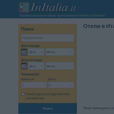
Профессионалы в сфере бронирования отелей в Италии
Отели в Ит
Поиск
Дата заезда:
Дата отъезда:
Человек(a):
Взрослые:
Дети:
Точные даты поездки мне пока
не известны
Ниже приведены ссы
Поиск