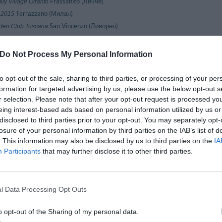
Frassanito (Лечче)
ly Village Otranto
Terrazzano (Милан)
t 2015
San Vincenzo (Ливорно)
den Club Toscana
Monforte D'alba (Кунео)
f Relais Monforte
Agrigento (Агридженто)
nd Hotel Dei Templi
Do Not Process My Personal Information
Lamezia Terme (Катандзаро)
nd Hotel Lamezia
Torino (Турин)
nd Hotel Sitea
to opt-out of the sale, sharing to third parties, or processing of your per
Palermo (Палермо)
formation for targeted advertising by us, please use the below opt-out s
nde Albergo Sole
r selection. Please note that after your opt-out request is processed y
Agerola (Неаполь)
di House
eing interest-based ads based on personal information utilized by us or
Marghera (Вeнeция)
iday Inn Venezia
disclosed to third parties prior to your opt-out. You may separately opt-
Trieste (Триест)
el Abbazia
losure of your personal information by third parties on the IAB’s list of
Valle Dei Templi (Агридженто)
el Akrabello
. This information may also be disclosed by us to third parties on the
IA
Marina Centro (Римини)
el Aldebaran
Participants
that may further disclose it to other third parties.
Roma (Рим)
l Alpi
Villafranca Di Verona (Верона)
el Antares
Pilzone (Брешия)
el Araba Fenice
l Data Processing Opt Outs
Roma (Рим)
l Aristotele
o opt-out of the Sharing of my personal data.
Tabiano Terme (Парма)
l Astoria