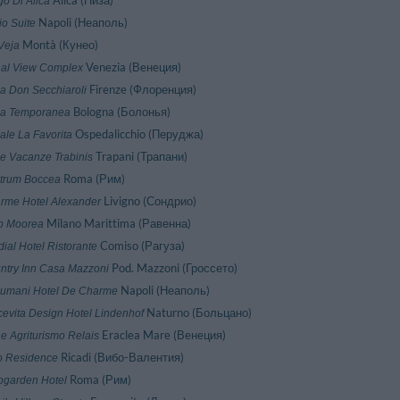
Alica (Пиза)
go Di Alica
Napoli (Неаполь)
io Suite
Montà (Кунео)
Veja
Venezia (Вeнeция)
al View Complex
Firenze (Флоренция)
a Don Secchiaroli
Bologna (Болонья)
a Temporanea
Ospedalicchio (Перуджа)
ale La Favorita
Trapani (Трапани)
e Vacanze Trabinis
Roma (Рим)
trum Boccea
Livigno (Сондрио)
rme Hotel Alexander
Milano Marittima (Равенна)
b Moorea
Comiso (Рагуза)
ial Hotel Ristorante
Pod. Mazzoni (Гроссето)
ntry Inn Casa Mazzoni
Napoli (Неаполь)
umani Hotel De Charme
Naturno (Больцано)
cevita Design Hotel Lindenhof
Eraclea Mare (Вeнeция)
e Agriturismo Relais
Ricadi (Вибо-Валентия)
o Residence
Roma (Рим)
ogarden Hotel