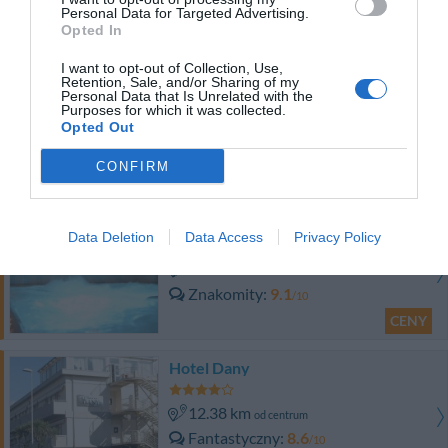
Znakomity
9
/10
Personal Data for Targeted Advertising.
Opted In
CENY
I want to opt-out of Collection, Use,
Hotel Excelsior
Retention, Sale, and/or Sharing of my
Personal Data that Is Unrelated with the
Purposes for which it was collected.
11.80 km
Opted Out
od centrum
Wyjątkowy
9.5
/10
CONFIRM
CENY
Hotel Relais Al Convento
Data Deletion
Data Access
Privacy Policy
11.02 km
od centrum
Znakomity
9.1
/10
CENY
Hotel Dany
12.38 km
od centrum
Fantastyczny
8.6
/10