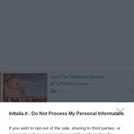
Ippo Tur Mediaval Resort
1.70 km
od centrum
5.1
/10
CENY
InItalia.it -
Do Not Process My Personal Information
Hotel Florida Lerici
If you wish to opt-out of the sale, sharing to third parties, or
7.59 km
od centrum