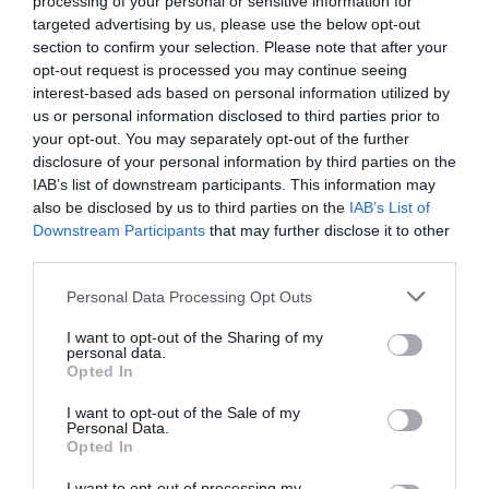
processing of your personal or sensitive information for
Znakomity
9.2
targeted advertising by us, please use the below opt-out
/10
section to confirm your selection. Please note that after your
CENY
opt-out request is processed you may continue seeing
interest-based ads based on personal information utilized by
Villa Belverde
us or personal information disclosed to third parties prior to
6.05 km
od centrum
your opt-out. You may separately opt-out of the further
0 Opinie
disclosure of your personal information by third parties on the
IAB’s list of downstream participants. This information may
also be disclosed by us to third parties on the
IAB’s List of
CENY
Downstream Participants
that may further disclose it to other
third parties.
Hotel San Terenzo
Personal Data Processing Opt Outs
7.76 km
od centrum
0 Opinie
I want to opt-out of the Sharing of my
personal data.
CENY
Opted In
I want to opt-out of the Sale of my
Hotel Tirreno
Personal Data.
Opted In
11.67 km
od centrum
I want to opt-out of processing my