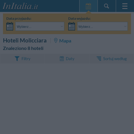
Strona główna
Data przyjazdu:
Data wyjazdu:
Moje Rezerwacje
Wybierz...
Wybierz...
InItalia Klub
Dorośli:
Nie znam jeszcze dokładnej daty pobytu
Dzieci:
SZUKAJ
Hoteli Molicciara
Mapa
Język
Znaleziono 8 hoteli
Sortuj według
Filtry
Daty