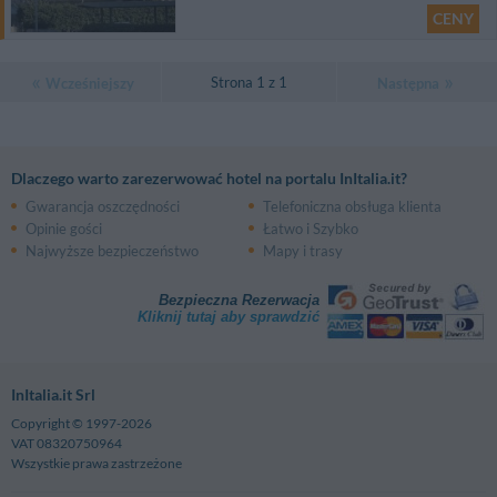
CENY
Strona 1 z 1
Wcześniejszy
Następna
Dlaczego warto zarezerwować hotel na portalu InItalia.it?
Gwarancja oszczędności
Telefoniczna obsługa klienta
Opinie gości
Łatwo i Szybko
Najwyższe bezpieczeństwo
Mapy i trasy
Bezpieczna Rezerwacja
Kliknij tutaj aby sprawdzić
InItalia.it Srl
Copyright © 1997-2026
VAT 08320750964
Wszystkie prawa zastrzeżone