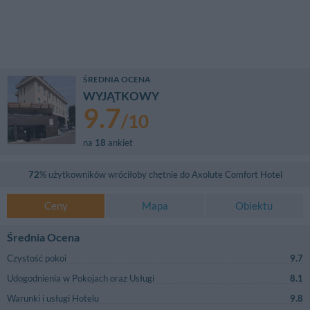
ŚREDNIA OCENA
WYJĄTKOWY
9.7
/
10
na
18
ankiet
72
% użytkowników wróciłoby chętnie do
Axolute Comfort Hotel
Ceny
Mapa
Obiektu
Średnia Ocena
Czystość pokoi
9.7
Udogodnienia w Pokojach oraz Usługi
8.1
Warunki i usługi Hotelu
9.8