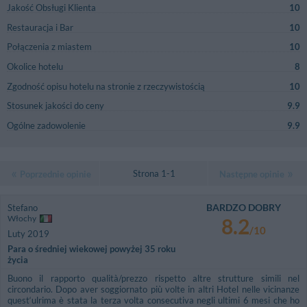
Jakość Obsługi Klienta
10
Restauracja i Bar
10
Połączenia z miastem
10
Okolice hotelu
8
Zgodność opisu hotelu na stronie z rzeczywistością
10
Stosunek jakości do ceny
9.9
Ogólne zadowolenie
9.9
Strona 1-1
Poprzednie opinie
Następne opinie
BARDZO DOBRY
Stefano
Włochy
8.2
/10
Luty 2019
Para o średniej wiekowej powyżej 35 roku
życia
Buono il rapporto qualità/prezzo rispetto altre strutture simili nel
circondario. Dopo aver soggiornato più volte in altri Hotel nelle vicinanze
quest‘ulrima è stata la terza volta consecutiva negli ultimi 6 mesi che ho