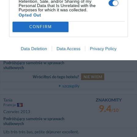
Lipiec 2013
Retention, Sale, and/or Sharing of my
Personal Data that Is Unrelated with the
Podróżujący samotnie w sprawach
Purposes for which it was collected.
służbowych
Opted Out
Wróciłbyś do tego hotelu?
TAK
CONFIRM
szczegóły
ZNAKOMITY
Tania
Data Deletion
Data Access
Privacy Policy
Francja
9.4
/10
Czerwiec 2013
Podróżujący samotnie w sprawach
służbowych
Wróciłbyś do tego hotelu?
NIE WIEM
szczegóły
ZNAKOMITY
Tania
Francja
9.4
/10
Czerwiec 2013
Podróżujący samotnie w sprawach
służbowych
Lits très très bas, petite déjeuner excellent.