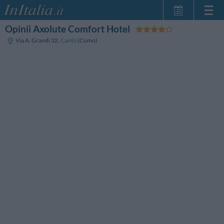
Opinii Axolute Comfort Hotel
Strona główna
Via A. Grandi 32
,
Cantù
(Como)
Moje Rezerwacje
InItalia Klub
Język