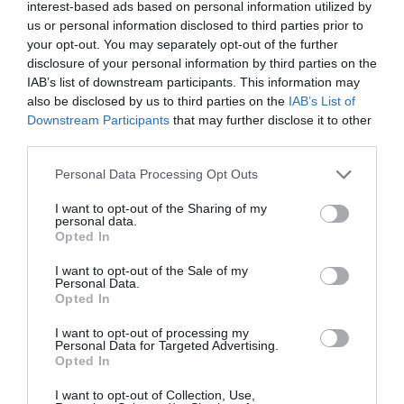
interest-based ads based on personal information utilized by
szczegóły
us or personal information disclosed to third parties prior to
your opt-out. You may separately opt-out of the further
DOBRY
Anonim
disclosure of your personal information by third parties on the
Wrzesień 2013
7.1
IAB’s list of downstream participants. This information may
/10
Podróżujący samotnie w sprawach
also be disclosed by us to third parties on the
IAB’s List of
służbowych
Downstream Participants
that may further disclose it to other
Wróciłbyś do tego hotelu?
NIE WIEM
third parties.
szczegóły
Personal Data Processing Opt Outs
ZNAKOMITY
Irina
I want to opt-out of the Sharing of my
Francja
personal data.
9
/10
Opted In
Sierpień 2013
Podróżujący z przyjaciółmi/kolegami z
I want to opt-out of the Sale of my
pracy
Personal Data.
Opted In
Wróciłbyś do tego hotelu?
TAK
szczegóły
I want to opt-out of processing my
Personal Data for Targeted Advertising.
Opted In
ZNAKOMITY
Tania
Francja
9.4
I want to opt-out of Collection, Use,
/10