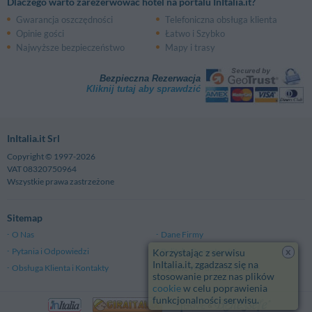
Dlaczego warto zarezerwować hotel na portalu InItalia.it?
Gwarancja oszczędności
Telefoniczna obsługa klienta
Opinie gości
Łatwo i Szybko
Najwyższe bezpieczeństwo
Mapy i trasy
Bezpieczna Rezerwacja
Kliknij tutaj aby sprawdzić
InItalia.it Srl
Copyright © 1997-2026
VAT 08320750964
Wszystkie prawa zastrzeżone
Sitemap
O Nas
Dane Firmy
x
Pytania i Odpowiedzi
Polityka Prywatności
Korzystając z serwisu
InItalia.it, zgadzasz się na
Obsługa Klienta i Kontakty
Ogólne Warunki Handlowe
stosowanie przez nas plików
cookie
w celu poprawienia
funkcjonalności serwisu.