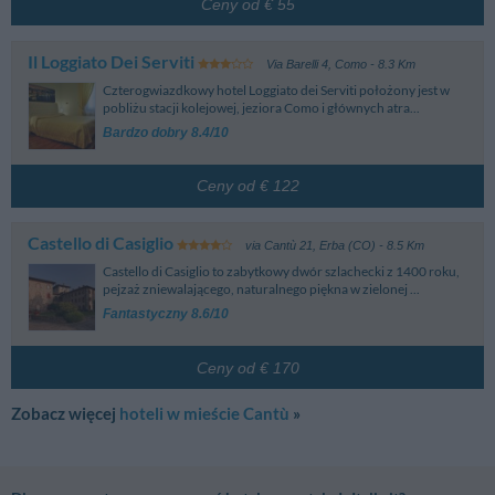
Ceny od € 55
Il Loggiato Dei Serviti
Via Barelli 4
,
Como
- 8.3 Km
Czterogwiazdkowy hotel Loggiato dei Serviti położony jest w
pobliżu stacji kolejowej, jeziora Como i głównych atra...
Bardzo dobry 8.4/10
Ceny od € 122
Castello di Casiglio
via Cantù 21
,
Erba (CO)
- 8.5 Km
Castello di Casiglio to zabytkowy dwór szlachecki z 1400 roku,
pejzaż zniewalającego, naturalnego piękna w zielonej ...
Fantastyczny 8.6/10
Ceny od € 170
Zobacz więcej
hoteli w mieście Cantù
»