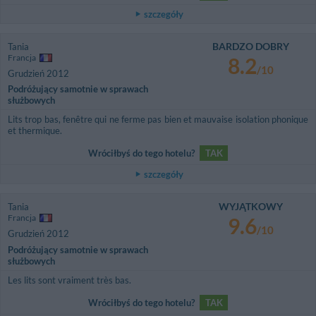
szczegóły
BARDZO DOBRY
Tania
Francja
8.2
/10
Grudzień 2012
Podróżujący samotnie w sprawach
służbowych
Lits trop bas, fenêtre qui ne ferme pas bien et mauvaise isolation phonique
et thermique.
Wróciłbyś do tego hotelu?
TAK
szczegóły
WYJĄTKOWY
Tania
Francja
9.6
/10
Grudzień 2012
Podróżujący samotnie w sprawach
służbowych
Les lits sont vraiment très bas.
Wróciłbyś do tego hotelu?
TAK