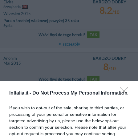
BARDZO DOBRY
Elvira
Szwajcaria
8.2
/10
Wrzesień 2015
Para o średniej wiekowej powyżej 35 roku
życia
Wróciłbyś do tego hotelu?
TAK
szczegóły
BARDZO DOBRY
Anonim
Maj 2015
8
/10
Wróciłbyś do tego hotelu?
TAK
szczegóły
InItalia.it -
Do Not Process My Personal Information
FANTASTYCZNY
Tania
Francja
If you wish to opt-out of the sale, sharing to third parties, or
8.6
/10
processing of your personal or sensitive information for
Wrzesień 2013
targeted advertising by us, please use the below opt-out
Podróżujący samotnie w sprawach
służbowych
section to confirm your selection. Please note that after your
opt-out request is processed you may continue seeing
Wróciłbyś do tego hotelu?
NIE WIEM