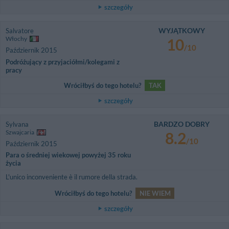
szczegóły
WYJĄTKOWY
Salvatore
Włochy
10
/10
Październik 2015
Podróżujący z przyjaciółmi/kolegami z
pracy
Wróciłbyś do tego hotelu?
TAK
szczegóły
BARDZO DOBRY
Sylvana
Szwajcaria
8.2
/10
Październik 2015
Para o średniej wiekowej powyżej 35 roku
życia
L'unico inconveniente è il rumore della strada.
Wróciłbyś do tego hotelu?
NIE WIEM
szczegóły