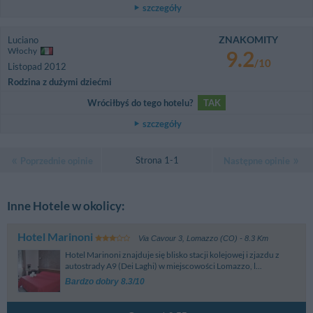
szczegóły
ZNAKOMITY
Luciano
Włochy
9.2
/10
Listopad 2012
Rodzina z dużymi dziećmi
Wróciłbyś do tego hotelu?
TAK
szczegóły
Strona 1-1
Poprzednie opinie
Następne opinie
Inne Hotele w okolicy:
Hotel Marinoni
Via Cavour 3
,
Lomazzo (CO)
- 8.3 Km
Hotel Marinoni znajduje się blisko stacji kolejowej i zjazdu z
autostrady A9 (Dei Laghi) w miejscowości Lomazzo, l...
Bardzo dobry 8.3/10