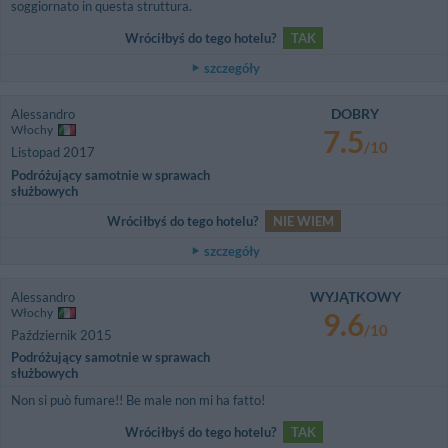
soggiornato in questa struttura.
Wróciłbyś do tego hotelu?
TAK
szczegóły
DOBRY
Alessandro
Włochy
7.5
/10
Listopad 2017
Podróżujący samotnie w sprawach
służbowych
Wróciłbyś do tego hotelu?
NIE WIEM
szczegóły
WYJĄTKOWY
Alessandro
Włochy
9.6
/10
Październik 2015
Podróżujący samotnie w sprawach
służbowych
Non si può fumare!! Be male non mi ha fatto!
Wróciłbyś do tego hotelu?
TAK