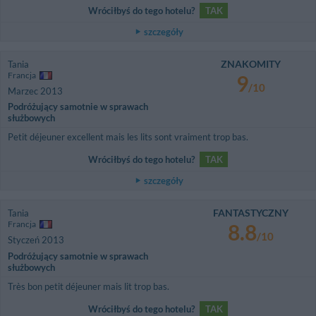
Wróciłbyś do tego hotelu?
TAK
szczegóły
ZNAKOMITY
Tania
Francja
9
/10
Marzec 2013
Podróżujący samotnie w sprawach
służbowych
Petit déjeuner excellent mais les lits sont vraiment trop bas.
Wróciłbyś do tego hotelu?
TAK
szczegóły
FANTASTYCZNY
Tania
Francja
8.8
/10
Styczeń 2013
Podróżujący samotnie w sprawach
służbowych
Très bon petit déjeuner mais lit trop bas.
Wróciłbyś do tego hotelu?
TAK