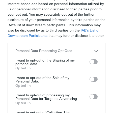
Wróciłbyś do tego hotelu?
NIE WIEM
interest-based ads based on personal information utilized by
us or personal information disclosed to third parties prior to
szczegóły
your opt-out. You may separately opt-out of the further
disclosure of your personal information by third parties on the
Antonino
4.2
IAB’s list of downstream participants. This information may
Włochy
/10
also be disclosed by us to third parties on the
IAB’s List of
Listopad 2011
Downstream Participants
that may further disclose it to other
Il wi-fi non ha funzionato per il periodo del mio soggiorno, ma ho seri dubbi
third parties.
che il sistema era operativo e le risposte del personale sono state vaghe.
Wróciłbyś do tego hotelu?
NIE
Personal Data Processing Opt Outs
szczegóły
I want to opt-out of the Sharing of my
personal data.
Opted In
DOBRY
Anonim
Listopad 2011
7.8
/10
I want to opt-out of the Sale of my
Podróżujący samotnie w sprawach
Personal Data.
służbowych
Opted In
Wróciłbyś do tego hotelu?
TAK
I want to opt-out of processing my
szczegóły
Personal Data for Targeted Advertising.
Opted In
FANTASTYCZNY
Elisabeth
I want to opt-out of Collection, Use,
Francja