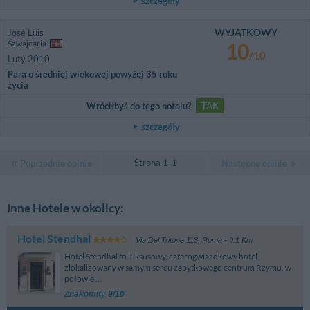
szczegóły
WYJĄTKOWY
José Luis
Szwajcaria
10
/10
Luty 2010
Para o średniej wiekowej powyżej 35 roku
życia
Wróciłbyś do tego hotelu?
TAK
szczegóły
Strona 1-1
Poprzednie opinie
Następne opinie
Inne Hotele w okolicy:
Hotel Stendhal
Via Del Tritone 113
,
Roma
- 0.1 Km
Hotel Stendhal to luksusowy, czterogwiazdkowy hotel
zlokalizowany w samym sercu zabytkowego centrum Rzymu, w
połowie ...
Znakomity 9/10