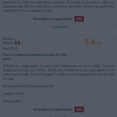
posizione in città ma cercherei qualcosa di meglio la prossima volta. La
colazione non offriva caffè d'orzo che ormai dovrebbe trovarsi in ogni hotel
specialmente in un quattro stelle.
Wróciłbyś do tego hotelu?
NIE
szczegóły
Roberto
5.4
Włochy
/10
Maj 2010
Para o średniej wiekowej powyżej 35 roku
życia
Difficile da raggiungere in auto. Hall inadeguata ad un 4 stelle. Camere
troppo piccole per un 4 stelle. Ambiente complessivo non rispondente a chi
chiede un 4 stelle. Forse il peggior 4 stelle in cui ho soggiornato da 30 anni
ad oggi.
Molte possibilità di miglioramento.
Auguri e saluti
Roberto Neri
Wróciłbyś do tego hotelu?
NIE