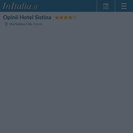
Opinii Hotel Sistina
Strona główna
Via Sistina 136
,
Rzym
Moje Rezerwacje
InItalia Klub
Język