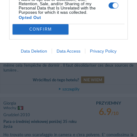
8.8
Retention, Sale, and/or Sharing of my
/10
Kwiecień 2011
Personal Data that Is Unrelated with the
Purposes for which it was collected.
Podróżujący z przyjaciółmi/kolegami z
Opted Out
pracy
L'aménagement de notre chambre 324 laisse beaucoup à désirer.
CONFIRM
Il n'y a aucun rangement possible pour les effets personnels : pas de
commode ou armoire ou simples étagères ; il y a simplement quelques
cintres disposition dans un dressing room : il pourrait être aménagé
facilement. D'autre part l'éclairage des appliques de lit est solidaire de celui
Data Deletion
Data Access
Privacy Policy
de l'applique murale du mur opposé : cela ne permet pas a l'un des
occupants de lire ,si le sommeil tarde, sans déranger l'autre occupant et
même cela l’empêche de dormir . Il faut désolidariser ces deux sources de
lumière .
Wróciłbyś do tego hotelu?
NIE WIEM
szczegóły
PRZYJEMNY
Giorgia
Włochy
6.9
/10
Grudzień 2010
Para o średniej wiekowej poniżej 35 roku
życia
Ho trovato uno scarafaggio in camera e c'era polvere. E' comodissima la