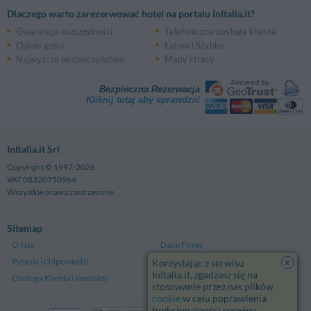
Dlaczego warto zarezerwować hotel na portalu InItalia.it?
Gwarancja oszczędności
Telefoniczna obsługa klienta
Opinie gości
Łatwo i Szybko
Najwyższe bezpieczeństwo
Mapy i trasy
Bezpieczna Rezerwacja
Kliknij tutaj aby sprawdzić
InItalia.it Srl
Copyright © 1997-2026
VAT 08320750964
Wszystkie prawa zastrzeżone
Sitemap
O Nas
Dane Firmy
x
Pytania i Odpowiedzi
Polityka Prywatności
Korzystając z serwisu
InItalia.it, zgadzasz się na
Obsługa Klienta i Kontakty
Ogólne Warunki Handlowe
stosowanie przez nas plików
cookie
w celu poprawienia
funkcjonalności serwisu.