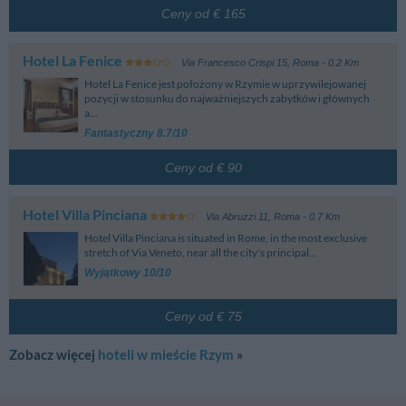
Ceny od € 165
Hotel La Fenice
Via Francesco Crispi 15
,
Roma
- 0.2 Km
Hotel La Fenice jest położony w Rzymie w uprzywilejowanej
pozycji w stosunku do najważniejszych zabytków i głównych
a...
Fantastyczny 8.7/10
Ceny od € 90
Hotel Villa Pinciana
Via Abruzzi 11
,
Roma
- 0.7 Km
Hotel Villa Pinciana is situated in Rome, in the most exclusive
stretch of Via Veneto, near all the city's principal...
Wyjątkowy 10/10
Ceny od € 75
Zobacz więcej
hoteli w mieście Rzym
»