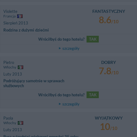
FANTASTYCZNY
Violette
Francja
8.6
/10
Sierpień 2013
Rodzina z dużymi dziećmi
Wróciłbyś do tego hotelu?
TAK
szczegóły
DOBRY
Pietro
Włochy
7.8
/10
Luty 2013
Podróżujący samotnie w sprawach
służbowych
Wróciłbyś do tego hotelu?
TAK
szczegóły
WYJĄTKOWY
Paola
Włochy
10
/10
Luty 2013
Para o średniej wiekowej powyżej 35 roku