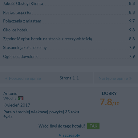
Jakość Obsługi Klienta
8.8
Restauracja i Bar
8.8
Połączenia z miastem
9.7
Okolice hotelu
9.8
Zgodność opisu hotelu na stronie z rzeczywistością
8.8
Stosunek jakości do ceny
7.9
Ogólne zadowolenie
7.9
Strona 1-1
Poprzednie opinie
Następne opinie
DOBRY
Antonio
Włochy
7.8
/10
Kwiecień 2017
Para o średniej wiekowej powyżej 35 roku
życia
Wróciłbyś do tego hotelu?
TAK
szczegóły