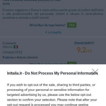
życia
Il nostro soggiorno a Roma è stato ottimo anche grazie al confort dell'hotel
e alla professionalità del personale. L'hotel è situato in centralissima
posizione e comoda a tutti i servizi
Wróciłbyś do tego hotelu?
TAK
szczegóły
ZNAKOMITY
Emanuela
Włochy
9.2
/10
Listopad 2012
Rodzina z dużymi dziećmi
Wróciłbyś do tego hotelu?
TAK
szczegóły
InItalia.it -
Do Not Process My Personal Information
PRZYJEMNY
Harari
If you wish to opt-out of the sale, sharing to third parties, or
Izrael
6.6
processing of your personal or sensitive information for
/10
Grudzień 2011
targeted advertising by us, please use the below opt-out
Para o średniej wiekowej powyżej 35 roku
section to confirm your selection. Please note that after your
życia
opt-out request is processed you may continue seeing