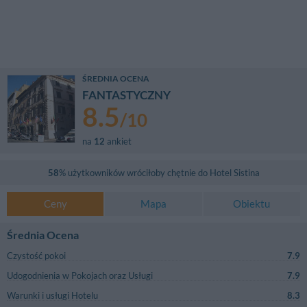
ŚREDNIA OCENA
FANTASTYCZNY
8.5
/
10
na
12
ankiet
58
% użytkowników wróciłoby chętnie do
Hotel Sistina
Ceny
Mapa
Obiektu
Średnia Ocena
Czystość pokoi
7.9
Udogodnienia w Pokojach oraz Usługi
7.9
Warunki i usługi Hotelu
8.3