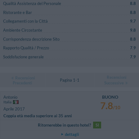
Qualità Assistenza del Personale
8.8
Ristorante e Bar
8.8
Collegamenti con la Città
9.7
Ambiente Circostante
9.8
Corrispondenza descrizione Sito
8.8
Rapporto Qualità / Prezzo
7.9
Soddisfazione generale
7.9
Recensioni
Recensioni
Pagina 1-1
Precedenti
Successive
BUONO
Antonio
Italia
7.8
/10
Aprile 2017
Coppia età media superiore ai 35 anni
Ritornerebbe in questo hotel?
SI
dettagli