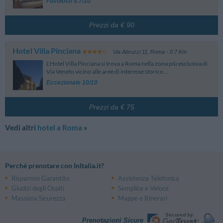
Favoloso 8.7/10
Prezzi da € 90
Hotel Villa Pinciana
Via Abruzzi 11
,
Roma
- 0.7 Km
L'Hotel Villa Pinciana si trova a Roma nella zona più esclusiva di
Via Veneto vicino alle aree di interesse storico ...
Eccezionale 10/10
Prezzi da € 75
Vedi altri
hotel a Roma
»
Perché prenotare con InItalia.it?
Risparmio Garantito
Assistenza Telefonica
Giudizi degli Ospiti
Semplice e Veloce
Massima Sicurezza
Mappe e Itinerari
Prenotazioni Sicure