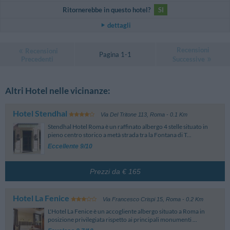
Ritornerebbe in questo hotel?
SI
dettagli
Recensioni
Recensioni
Pagina 1-1
Precedenti
Successive
Altri Hotel nelle vicinanze:
Hotel Stendhal
Via Del Tritone 113
,
Roma
- 0.1 Km
Stendhal Hotel Roma è un raffinato albergo 4 stelle situato in
pieno centro storico a metà strada tra la Fontana di T...
Eccellente 9/10
Prezzi da € 165
Hotel La Fenice
Via Francesco Crispi 15
,
Roma
- 0.2 Km
L'Hotel La Fenice è un accogliente albergo situato a Roma in
posizione privilegiata rispetto ai principali monumenti ...