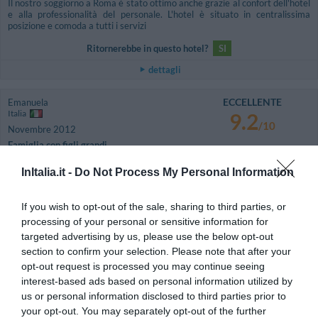
Il nostro soggiorno a Roma è stato ottimo anche grazie al confort dell'hotel
e alla professionalità del personale. L'hotel è situato in centralissima
posizione e comoda a tutti i servizi
Ritornerebbe in questo hotel?
SI
dettagli
ECCELLENTE
Emanuela
Italia
9.2
/10
Novembre 2012
Famiglia con figli grandi
Ritornerebbe in questo hotel?
SI
InItalia.it -
Do Not Process My Personal Information
dettagli
If you wish to opt-out of the sale, sharing to third parties, or
CARINO
Harari
processing of your personal or sensitive information for
Israele
6.6
targeted advertising by us, please use the below opt-out
/10
Dicembre 2011
section to confirm your selection. Please note that after your
Coppia età media superiore ai 35 anni
opt-out request is processed you may continue seeing
interest-based ads based on personal information utilized by
Ritornerebbe in questo hotel?
NON SO
us or personal information disclosed to third parties prior to
dettagli
your opt-out. You may separately opt-out of the further