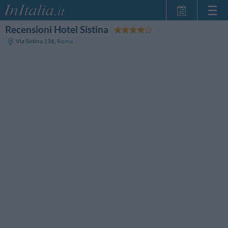
Recensioni Hotel Sistina
Home Page
Via Sistina 136
,
Roma
Le mie Prenotazioni
InItalia Club
Lingua