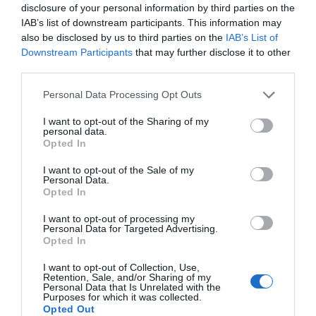
disclosure of your personal information by third parties on the
Antonino
4.2
IAB’s list of downstream participants. This information may
Italia
/10
also be disclosed by us to third parties on the
IAB’s List of
Novembre 2011
Downstream Participants
that may further disclose it to other
Il wi-fi non ha funzionato per il periodo del mio soggiorno, ma ho seri dubbi
third parties.
che il sistema era operativo e le risposte del personale sono state vaghe.
Personal Data Processing Opt Outs
Ritornerebbe in questo hotel?
NO
I want to opt-out of the Sharing of my
dettagli
personal data.
Opted In
BUONO
Anonimo
Novembre 2011
7.8
I want to opt-out of the Sale of my
/10
Personal Data.
Viaggiatore Singolo Business
Opted In
Ritornerebbe in questo hotel?
SI
I want to opt-out of processing my
dettagli
Personal Data for Targeted Advertising.
Opted In
FAVOLOSO
Elisabeth
Francia
I want to opt-out of Collection, Use,
8.8
Retention, Sale, and/or Sharing of my
/10
Aprile 2011
Personal Data that Is Unrelated with the
Purposes for which it was collected.
Viaggiatore con amici/colleghi
Opted Out