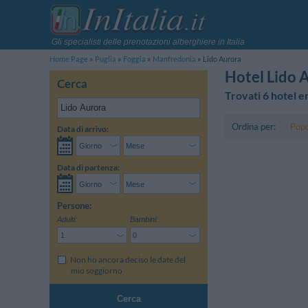
Gli specialisti delle prenotazioni alberghiere in Italia
Home Page
Puglia
Foggia
Manfredonia
Lido Aurora
Hotel Lido 
Cerca
Trovati 6 hotel e
Ordina per:
Popo
Data di arrivo:
Data di partenza:
Persone:
Adulti:
Bambini:
Non ho ancora deciso le date del
mio soggiorno
Cerca