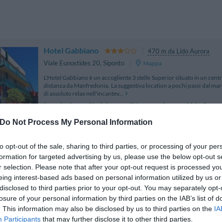
Hotel Gabbiano
470 m da Lido Aurora
Viale Eunostides 20
,
Siponto
Mappa
L’Hotel Gabbiano è un accogliente 3 stelle Superior situato in un cent
distanza da Manfredonia. La suggestiva location a pochi passi dal ma
di assoluto relax nell'incantev...
La soluzione più vicina per il tuo soggiorno a Lido Auror
Do Not Process My Personal Information
Palace Hotel San Michele
11.84 km
to opt-out of the sale, sharing to third parties, or processing of your per
Via Madonna Degli Angeli
,
Monte Sant'Angelo
Mappa
formation for targeted advertising by us, please use the below opt-out s
r selection. Please note that after your opt-out request is processed y
Il Palace Hotel San Michele è un antico palazzo del '900 situato a M
eing interest-based ads based on personal information utilized by us or
alto di Puglia (840 mt s.l.m.), lungo la via Sacra Longobardorum.
completamente immerso nel verde, gode...
disclosed to third parties prior to your opt-out. You may separately opt-
La struttura vicino Lido Aurora con i migliori giudizi
losure of your personal information by third parties on the IAB’s list of
. This information may also be disclosed by us to third parties on the
IA
Participants
that may further disclose it to other third parties.