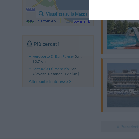
Visualizza sulla Mappa
Più cercati
Aeroporto Di Bari Palese
(Bari,
90.7 km.)
Santuario Di Padre Pio
(San
Giovanni Rotondo, 19.5 km.)
Altri punti di interesse
Precedent