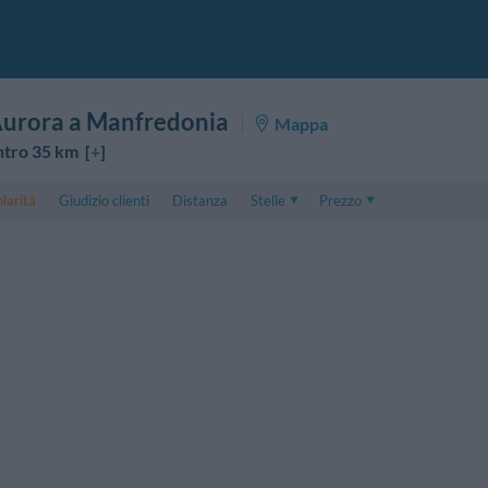
Aurora a Manfredonia
Mappa
ntro 35 km [
+
]
larità
Giudizio clienti
Distanza
Stelle
Prezzo
Prezzo
5 . . 1
Prezzo Camera Doppia
1 . . 5
Prezzo Camera Tripla