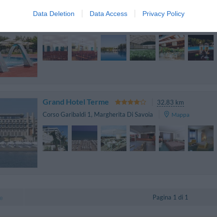
Giardino Degli Ulivi
34.36 km
Data Deletion
Data Access
Privacy Policy
S.p. 61 - Contrada Giardino Km 0,5
,
Margherita Di Savoia
Grand Hotel Terme
32.83 km
Corso Garibaldi 1
,
Margherita Di Savoia
Mappa
Pagina 1 di 1
e