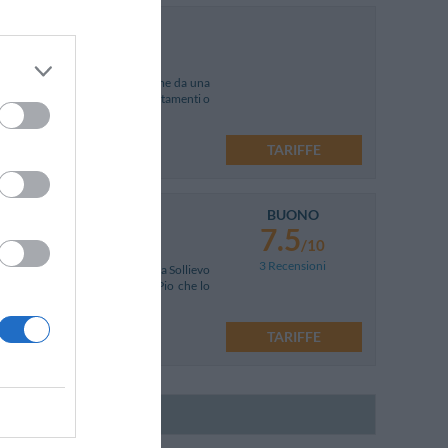
ana di Mattinata, prendono il nome da una
o olio verde locale. Tutti gli appartamenti o
TARIFFE
BUONO
7.5
/10
3 Recensioni
tuario e a pochi passi dalla Casa Sollievo
ttura deve il suo nome a Padre Pio che lo
TARIFFE