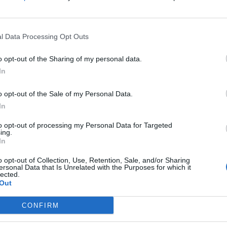
Case Vacanze L'Uliveto
17.36 km
C.da Torre Del Porto n.d.
,
Mattinata
Mappa
l Data Processing Opt Outs
Le Case Vacanze L’Uliveto, situate in posizione tranquilla, nella pi
delle tipicità di questa zona: le piante di olivo da cui si estrae il gustos
villette sono indipend...
o opt-out of the Sharing of my personal data.
In
o opt-out of the Sale of my Personal Data.
In
Hotel Pace
19.39 km
Via Cappuccini 123
,
San Giovanni Rotondo
Mappa
to opt-out of processing my Personal Data for Targeted
ing.
L'Hotel Pace si trova a San Giovanni Rotondo, a meno di 100 mt dal San
In
della Sofferenza e dalla chiesa di Santa Maria delle Grazie. La stru
benedisse ed inaugurò ed è la s...
o opt-out of Collection, Use, Retention, Sale, and/or Sharing
ersonal Data that Is Unrelated with the Purposes for which it
lected.
Out
CONFIRM
poste