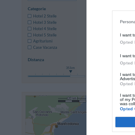
Categorie
Hotel 2 Stelle
Persona
Hotel 3 Stelle
Hotel 4 Stelle
Hotel 5 Stelle
I want t
Agriturismi
Opted 
Case Vacanza
I want t
Distanza
Opted 
35 km
I want 
Advertis
Opted 
I want t
of my P
was col
Opted 
Ulteriori Pro