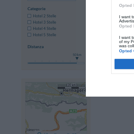
Opted 
Categorie
Hotel 2 Stelle
I want 
Advertis
Hotel 3 Stelle
Opted 
Hotel 4 Stelle
Precedent
Hotel 5 Stelle
I want t
of my P
was col
Distanza
Opted 
50 km