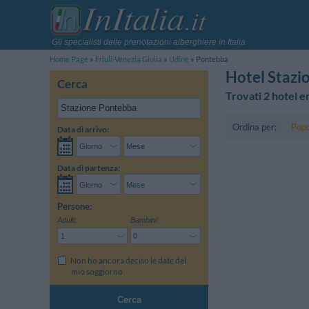
Gli specialisti delle prenotazioni alberghiere in Italia
Home Page
Friuli-Venezia Giulia
Udine
Pontebba
Hotel Stazi
Cerca
Trovati 2 hotel e
Ordina per:
Popo
Data di arrivo:
Data di partenza:
Persone:
Adulti:
Bambini:
Non ho ancora deciso le date del
mio soggiorno
Cerca