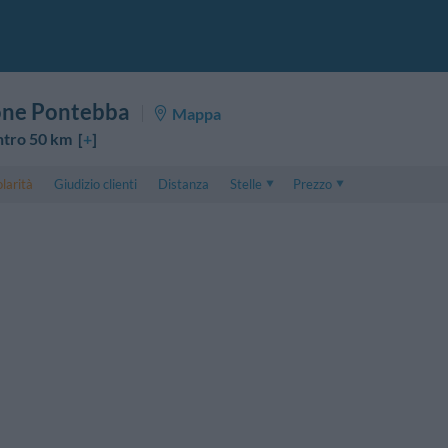
one Pontebba
Mappa
ntro 50 km [
+
]
larità
Giudizio clienti
Distanza
Stelle
Prezzo
Prezzo
5 . . 1
Prezzo Camera Doppia
1 . . 5
Prezzo Camera Tripla