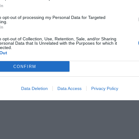
In
to opt-out of processing my Personal Data for Targeted
ing.
In
Pagina 1 di 1
e
o opt-out of Collection, Use, Retention, Sale, and/or Sharing
ersonal Data that Is Unrelated with the Purposes for which it
lected.
Out
CONFIRM
Data Deletion
Data Access
Privacy Policy