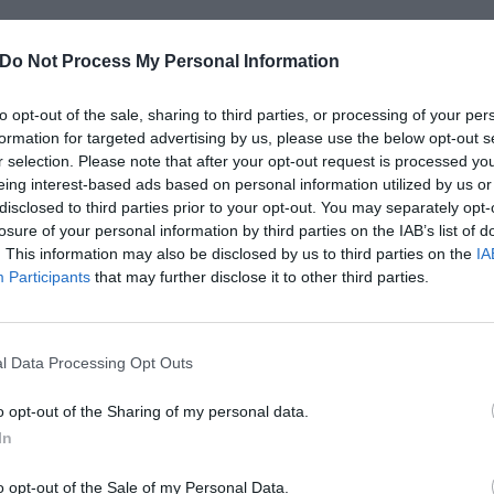
Do Not Process My Personal Information
Albergo Al Gallo Forcello
6.09 km da St
to opt-out of the sale, sharing to third parties, or processing of your per
formation for targeted advertising by us, please use the below opt-out s
Località Passo Pramollo 5
,
Nassfeld
Mappa
r selection. Please note that after your opt-out request is processed y
L'Albergo Al Gallo Forcello è un'accogliente struttura 3 stelle superior
eing interest-based ads based on personal information utilized by us or
dal confine con l'Austria, in splendida posizione panoramica sul lag
disclosed to third parties prior to your opt-out. You may separately opt-
qualsiasi periodo dell'anno, i...
losure of your personal information by third parties on the IAB’s list of
La soluzione più vicina per il tuo soggiorno a Stazione
. This information may also be disclosed by us to third parties on the
IA
Participants
that may further disclose it to other third parties.
poste
l Data Processing Opt Outs
Best Western Hotel Continental
47.5
o opt-out of the Sharing of my personal data.
Via Tricesimo 71
,
Udine
Mappa
In
o opt-out of the Sale of my Personal Data.