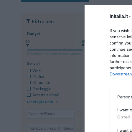
InItalia.it -
Filtra per:
If you wish 
Budget
sensitive in
€ 0
> 150
confirm you
continue se
Il budget è giornaliero per camera
information 
further disc
Servizi
participants
Wi-Fi
Downstream 
Piscina
Ristorante
Ulteriori Pro
Parcheggio
Accetta animali
Persona
Mostra più servizi
I want t
Opted 
I want t