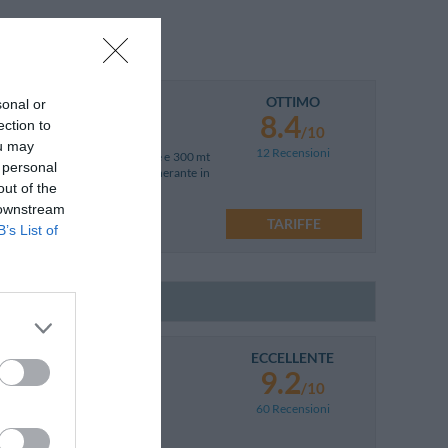
OTTIMO
azione Pontebba
sonal or
8.4
ection to
/10
ou may
12 Recensioni
, situata a 1530 mt di altitudine e 300 mt
 personal
o. Ideale per una vacanza rigenerante in
out of the
 downstream
 Pontebba
TARIFFE
B’s List of
ECCELLENTE
1 km
9.2
/10
60 Recensioni