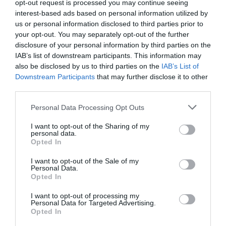
opt-out request is processed you may continue seeing
interest-based ads based on personal information utilized by
ECCEZIONALE
Gianluca
Italia
10
us or personal information disclosed to third parties prior to
/10
Dicembre 2015
your opt-out. You may separately opt-out of the further
disclosure of your personal information by third parties on the
Viaggiatore Singolo Business
IAB’s list of downstream participants. This information may
Ritornerebbe in questo hotel?
SI
also be disclosed by us to third parties on the
IAB’s List of
dettagli
Downstream Participants
that may further disclose it to other
third parties.
ECCEZIONALE
Simone
Italia
Personal Data Processing Opt Outs
10
/10
Dicembre 2015
I want to opt-out of the Sharing of my
Viaggiatore Singolo Business
personal data.
Opted In
Ritornerebbe in questo hotel?
SI
dettagli
I want to opt-out of the Sale of my
Personal Data.
Opted In
CARINO
Michele
Italia
6.5
I want to opt-out of processing my
/10
Settembre 2015
Personal Data for Targeted Advertising.
Opted In
Viaggiatore Singolo Business