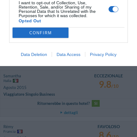
Ritornerebbe in questo hotel?
SI
I want to opt-out of Collection, Use,
Retention, Sale, and/or Sharing of my
dettagli
Personal Data that Is Unrelated with the
Purposes for which it was collected.
Opted Out
BUONO
Girgio
Italia
7.1
CONFIRM
/10
Settembre 2015
Coppia età media superiore ai 35 anni
Ritornerebbe in questo hotel?
SI
Data Deletion
Data Access
Privacy Policy
dettagli
ECCEZIONALE
Samantha
Italia
9.8
/10
Agosto 2015
Viaggiatore Singolo Business
Ritornerebbe in questo hotel?
SI
dettagli
FAVOLOSO
Rémy
Francia
8.6
/10