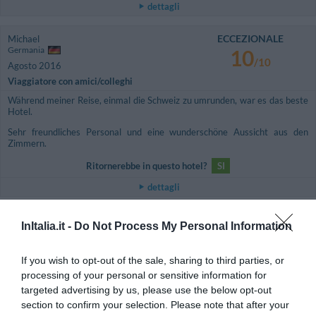
dettagli
ECCEZIONALE
Michael
Germania
10
/10
Agosto 2016
Viaggiatore con amici/colleghi
Während meiner Reise, einmal die Schweiz zu umrunden, war es das beste
Hotel.
Sehr freundliches Personal und eine wunderschöne Aussicht aus den
Zimmern.
Ritornerebbe in questo hotel?
SI
dettagli
ECCEZIONALE
Simone
InItalia.it -
Do Not Process My Personal Information
Italia
10
/10
Dicembre 2015
If you wish to opt-out of the sale, sharing to third parties, or
Viaggiatore Singolo Business
processing of your personal or sensitive information for
Ritornerebbe in questo hotel?
SI
targeted advertising by us, please use the below opt-out
dettagli
section to confirm your selection. Please note that after your