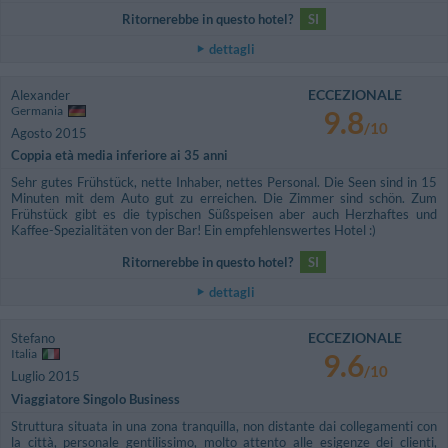
Ritornerebbe in questo hotel?
SI
dettagli
ECCEZIONALE
Alexander
Germania
9.8
/10
Agosto 2015
Coppia età media inferiore ai 35 anni
Sehr gutes Frühstück, nette Inhaber, nettes Personal. Die Seen sind in 15
Minuten mit dem Auto gut zu erreichen. Die Zimmer sind schön. Zum
Frühstück gibt es die typischen Süßspeisen aber auch Herzhaftes und
Kaffee-Spezialitäten von der Bar! Ein empfehlenswertes Hotel :)
Ritornerebbe in questo hotel?
SI
dettagli
ECCEZIONALE
Stefano
Italia
9.6
/10
Luglio 2015
Viaggiatore Singolo Business
Struttura situata in una zona tranquilla, non distante dai collegamenti con
la città, personale gentilissimo, molto attento alle esigenze dei clienti,