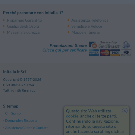
Perché prenotare con InItalia.it?
Risparmio Garantito
Assistenza Telefonica
Giudizi degli Ospiti
Semplice e Veloce
Massima Sicurezza
Mappe e Itinerari
Prenotazioni Sicure
Clicca qui per verificare
InItalia.it Srl
Copyright © 1997-2026
P.iva 08320750964
Tutti i diritti Riservati
Sitemap
x
Questo sito Web utilizza
Chi Siamo
Note Legali
cookie
, anche di terze parti.
Domande e Risposte
Privacy
Continuando la navigazione,
ritornando su questo sito o
Assistenza Clienti e Contatti
Termini e Condizioni generali
anche facendo scrolling dichiari