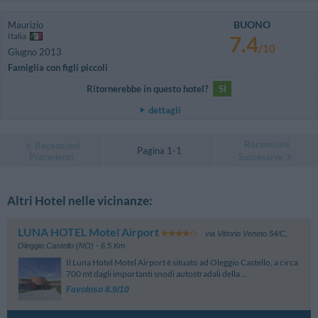
BUONO
Maurizio
Italia
7.4
/10
Giugno 2013
Famiglia con figli piccoli
Ritornerebbe in questo hotel?
SI
dettagli
Recensioni
Recensioni
Pagina 1-1
Precedenti
Successive
Altri Hotel nelle vicinanze:
LUNA HOTEL Motel Airport
via Vittorio Veneto 54/C
,
Oleggio Castello (NO)
- 6.5 Km
Il Luna Hotel Motel Airport è situato ad Oleggio Castello, a circa
700 mt dagli importanti snodi autostradali della ...
Favoloso 8.9/10