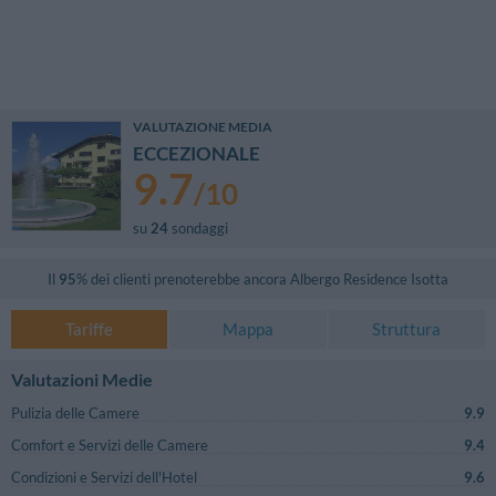
VALUTAZIONE MEDIA
ECCEZIONALE
9.7
/
10
su
24
sondaggi
Il
95
% dei clienti prenoterebbe ancora
Albergo Residence Isotta
Tariffe
Mappa
Struttura
Valutazioni Medie
Pulizia delle Camere
9.9
Comfort e Servizi delle Camere
9.4
Condizioni e Servizi dell'Hotel
9.6