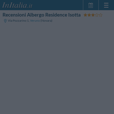
Recensioni Albergo Residence Isotta
Home Page
Via Pozzarino 1
,
Veruno
(Novara)
Le mie Prenotazioni
InItalia Club
Lingua