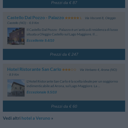
Prezzi da € 87
Castello Dal Pozzo - Palazzo
Via Visconti 8
,
Oleggio
Castello (NO)
- 6.9 Km
Il Castello Dal Pozzo - Palazzo è un'antica di residenza di lusso
situata a Oleggio Castello sul Lago Maggiore. Il ...
Eccellente 9.4/10
Prezzi da € 247
Hotel Ristorante San Carlo
Via Verbano 4
,
Arona (NO)
- 8.9 Km
L'Hotel Ristorante San Carlo è la scelta ideale per un soggiorno
indimenticabile ad Arona, sul Lago Maggiore. La ...
Eccezionale 9.5/10
Prezzi da € 60
Vedi altri
hotel a Veruno
»