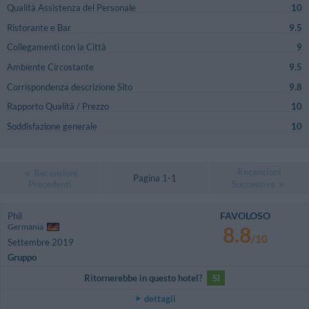
Qualità Assistenza del Personale
10
Ristorante e Bar
9.5
Collegamenti con la Città
9
Ambiente Circostante
9.5
Corrispondenza descrizione Sito
9.8
Rapporto Qualità / Prezzo
10
Soddisfazione generale
10
Recensioni
Recensioni
Pagina 1-1
Precedenti
Successive
FAVOLOSO
Phil
Germania
8.8
/10
Settembre 2019
Gruppo
Ritornerebbe in questo hotel?
SI
dettagli