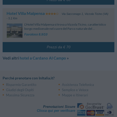
Hotel Villa Malpensa
Via Sacconago 1
,
Vizzola Ticino (VA)
- 5.1 Km
L’Hotel Villa Malpensa si trova a Vizzola Ticino, caratteristico
borgo medioevale nel cuore del Parco naturale del ...
Favoloso 8.9/10
Prezzi da € 70
Vedi altri
hotel a Cardano Al Campo
»
Perché prenotare con InItalia.it?
Risparmio Garantito
Assistenza Telefonica
Giudizi degli Ospiti
Semplice e Veloce
Massima Sicurezza
Mappe e Itinerari
Prenotazioni Sicure
Clicca qui per verificare