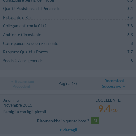
Qualità Assistenza del Personale
8.4
Ristorante e Bar
7.5
Collegamenti con la Città
7.3
Ambiente Circostante
6.3
Corrispondenza descrizione Sito
8
Rapporto Qualità / Prezzo
7.7
Soddisfazione generale
8
Recensioni
Recensioni
Pagina 1-9
Precedenti
Successive
ECCELLENTE
Anonimo
Novembre 2015
9.4
/10
Famiglia con figli piccoli
Ritornerebbe in questo hotel?
SI
dettagli