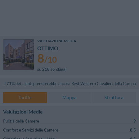
VALUTAZIONE MEDIA
OTTIMO
8
/
10
su
218
sondaggi
Il
71
% dei clienti prenoterebbe ancora
Best Western Cavalieri della Corona
Tariffe
Mappa
Struttura
Valutazioni Medie
Pulizia delle Camere
9
Comfort e Servizi delle Camere
8.5
Condizioni e Servizi dell'Hotel
8.5