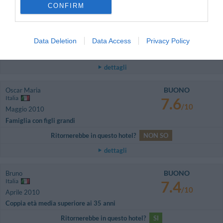
dell'albergo ha operato delle pre-autorizzazioni in maniera inadeguata e
CONFIRM
all'inizio anche impropria perché hanno addebitato il costo di entrambe le
notti invece che di una sola. Sono rimasta assolutamente delusa dalla
superficialità e l'assoluta mancanza di professionalità dimostrata
nell'affrontare questa questione.
Data Deletion
Data Access
Privacy Policy
Ritornerebbe in questo hotel?
NO
dettagli
BUONO
Oscar Maria
Italia
7.6
/10
Maggio 2010
Famiglia con figli grandi
Ritornerebbe in questo hotel?
NON SO
dettagli
BUONO
Bruno
Italia
7.4
/10
Aprile 2010
Coppia età media superiore ai 35 anni
Ritornerebbe in questo hotel?
SI