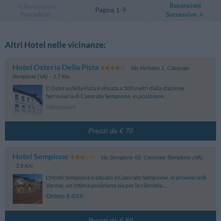
Recensioni
Recensioni
Pagina 1-9
Precedenti
Successive
Altri Hotel nelle vicinanze:
Hotel Osteria Della Pista
Via Verbano 1
,
Casorate
Sempione (VA)
- 3.7 Km
L' Osteria della Pista è situata a 500 metri dalla stazione
ferroviaria di Casorate Sempione, in posizione ...
0 Recensioni
Prezzi da € 70
Hotel Sempione
Via Sempione 69
,
Casorate Sempione (VA)
- 3.9 Km
L'Hotel Sempione è situato a Casorate Sempione, in provincia di
Varese, un'ottima posizione sia per la clientela ...
Ottimo 8.4/10
Prezzi da € 60