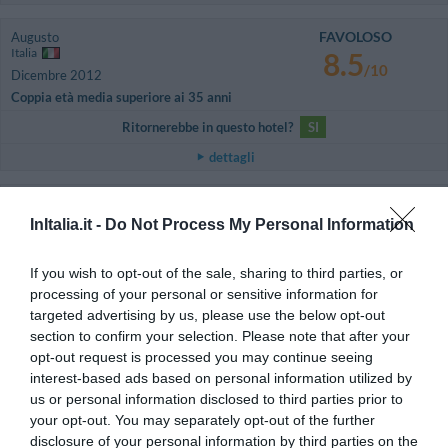
FAVOLOSO
Augusto
Italia
8.5
/10
Dicembre 2012
Coppia età media superiore ai 35 anni
Ritornerebbe in questo hotel?
SI
dettagli
ECCEZIONALE
Monika
Stati Uniti
9.7
InItalia.it -
Do Not Process My Personal Information
/10
Maggio 2012
Ritornerebbe in questo hotel?
SI
If you wish to opt-out of the sale, sharing to third parties, or
processing of your personal or sensitive information for
dettagli
targeted advertising by us, please use the below opt-out
section to confirm your selection. Please note that after your
BUONO
Thomas
opt-out request is processed you may continue seeing
Germania
7.6
interest-based ads based on personal information utilized by
/10
Agosto 2010
us or personal information disclosed to third parties prior to
Coppia età media superiore ai 35 anni
your opt-out. You may separately opt-out of the further
Ritornerebbe in questo hotel?
NON SO
disclosure of your personal information by third parties on the