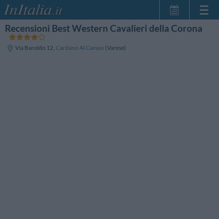
Recensioni Best Western Cavalieri della Corona
Home Page
Le mie Prenotazioni
Via Baroldo 12
,
Cardano Al Campo
(Varese)
InItalia Club
Lingua