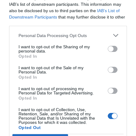
IAB’s list of downstream participants. This information may
dettagli
also be disclosed by us to third parties on the
IAB’s List of
Downstream Participants
that may further disclose it to other
OTTIMO
Cristine
third parties.
Canada
8
/10
Agosto 2010
Personal Data Processing Opt Outs
Ritornerebbe in questo hotel?
SI
I want to opt-out of the Sharing of my
dettagli
personal data.
Opted In
BUONO
Fanny
I want to opt-out of the Sale of my
Ecuador
7.1
Personal Data.
/10
Luglio 2010
Opted In
Ritornerebbe in questo hotel?
NON SO
I want to opt-out of processing my
Personal Data for Targeted Advertising.
dettagli
Opted In
Rossana
4.5
I want to opt-out of Collection, Use,
Italia
/10
Retention, Sale, and/or Sharing of my
Personal Data that Is Unrelated with the
Giugno 2010
Purposes for which it was collected.
Famiglia con figli piccoli
Opted Out
Ho avuto grossi problemi con la mia carta di credito, sulla quale il personale