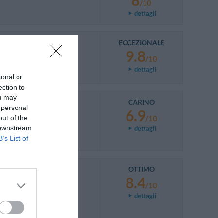
8
/10
dettagli
ECCEZIONALE
9.8
/10
dettagli
sonal or
ection to
ou may
CARINO
 personal
6.9
out of the
/10
 downstream
dettagli
B’s List of
OTTIMO
8.4
/10
dettagli