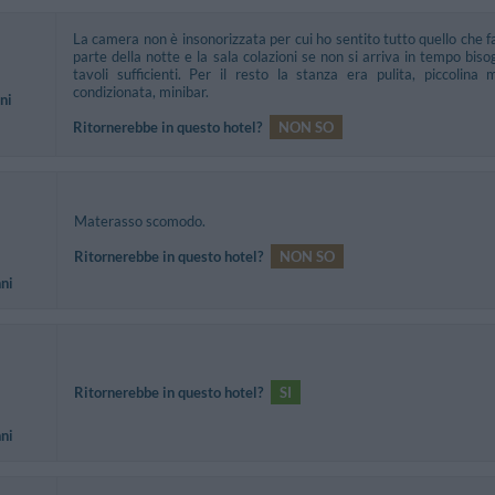
La camera non è insonorizzata per cui ho sentito tutto quello che fa
parte della notte e la sala colazioni se non si arriva in tempo bi
tavoli sufficienti. Per il resto la stanza era pulita, piccolina
condizionata, minibar.
ni
Ritornerebbe in questo hotel?
NON SO
Materasso scomodo.
Ritornerebbe in questo hotel?
NON SO
nni
Ritornerebbe in questo hotel?
SI
nni