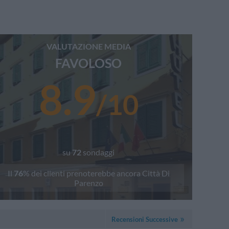
VALUTAZIONE MEDIA
FAVOLOSO
8.9
/
10
su
72
sondaggi
Il
76
% dei clienti prenoterebbe ancora
Città Di
Parenzo
Recensioni Successive