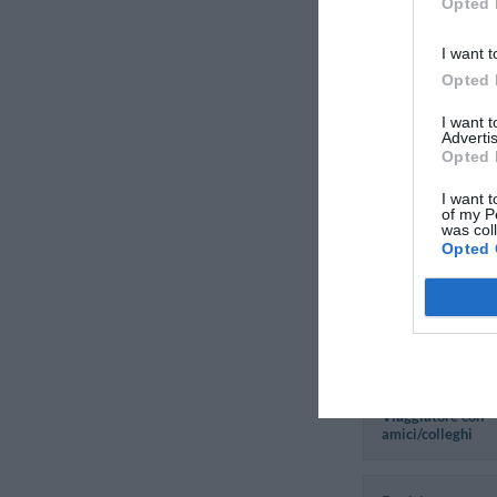
Opted 
Barry
I want t
Regno Unito
Opted 
Agosto 2012
Coppia età media
I want 
superiore ai 35 an
Advertis
Opted 
Michaela
I want t
Austria
of my P
was col
Aprile 2012
Opted 
Viaggiatore con
amici/colleghi
Michaela
Austria
Aprile 2012
Viaggiatore con
amici/colleghi