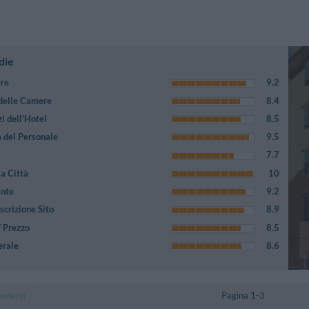
die
ere
9.2
 delle Camere
8.4
i dell'Hotel
8.5
 del Personale
9.5
7.7
a Città
10
ante
9.2
crizione Sito
8.9
/ Prezzo
8.5
erale
8.6
Pagina 1-3
cedenti