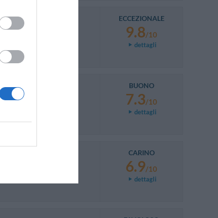
ECCEZIONALE
9.8
commended.
/10
dettagli
BUONO
7.3
/10
dettagli
CARINO
6.9
/10
dettagli