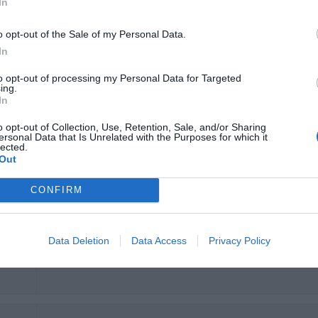
In
o opt-out of the Sale of my Personal Data.
An excellent Hotel with staff who are friendly and courteous. Re
In
Ritornerebbe in questo hotel?
SI
to opt-out of processing my Personal Data for Targeted
ni
ing.
In
o opt-out of Collection, Use, Retention, Sale, and/or Sharing
ersonal Data that Is Unrelated with the Purposes for which it
lected.
Ritornerebbe in questo hotel?
SI
Out
CONFIRM
Data Deletion
Data Access
Privacy Policy
Ritornerebbe in questo hotel?
SI