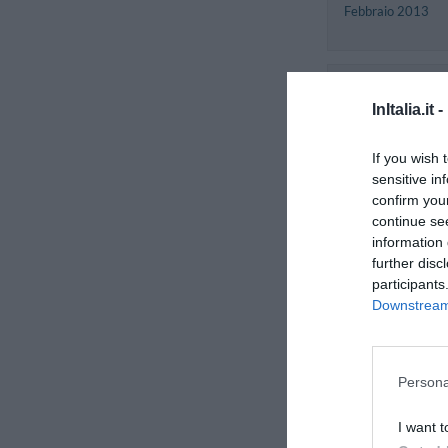
Febbraio 2013
Benny
Malta
InItalia.it -
Dicembre 2012
Famiglia con figli
If you wish 
sensitive in
confirm you
Giorgio
continue se
Italia
information 
Settembre 2012
further disc
Viaggiatore con
participants
amici/colleghi
Downstream 
Nada
Slovacchia
Persona
Agosto 2012
Viaggiatore con
amici/colleghi
I want t