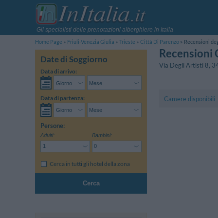
Gli specialisti delle prenotazioni alberghiere in Italia
Home Page
Friuli-Venezia Giulia
Trieste
Città Di Parenzo
Recensioni deg
Recensioni 
Date di Soggiorno
Via Degli Artisti 8
,
3
Data di arrivo:
Data di partenza:
Camere disponibili
Persone:
Adulti:
Bambini:
Cerca in tutti gli hotel della zona
Cerca