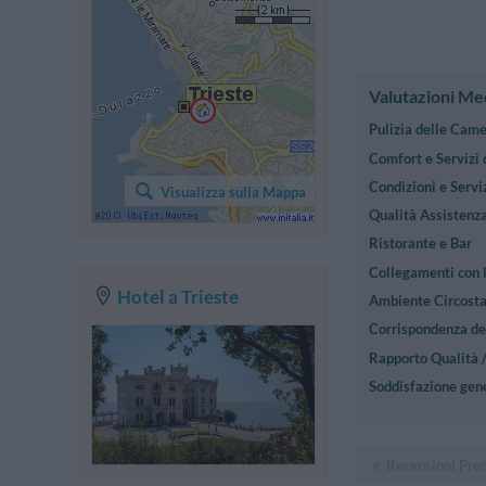
Valutazioni Me
Pulizia delle Cam
Comfort e Servizi
Condizioni e Serviz
Visualizza sulla Mappa
Qualità Assistenza
Ristorante e Bar
Collegamenti con l
Hotel a Trieste
Ambiente Circost
Corrispondenza des
Rapporto Qualità 
Soddisfazione gen
Recensioni Pre