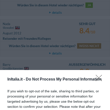
Würden Sie in diesem Hotel wieder nächtigen?
JA
details
SEHR GUT
Nada
Slowakei
8.4
/10
August 2012
Reisender mit Freunden/Kollegen
Würden Sie in diesem Hotel wieder nächtigen?
WEISS NICHT
details
AUSSERGEWÖHNLICH
Barry
Großbritannien
9.8
/10
August 2012
InItalia.it -
Do Not Process My Personal Information
Paar über 35 Jahre
An excellent Hotel with staff who are friendly and courteous.
Recommended.
If you wish to opt-out of the sale, sharing to third parties, or
processing of your personal or sensitive information for
Würden Sie in diesem Hotel wieder nächtigen?
JA
targeted advertising by us, please use the below opt-out
details
section to confirm your selection. Please note that after your