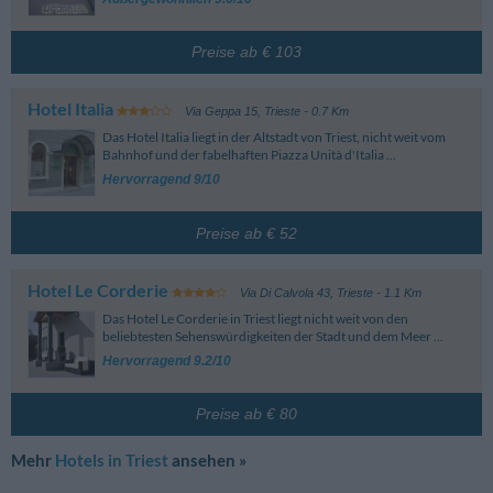
Preise ab € 103
Hotel Italia
Via Geppa 15
,
Trieste
- 0.7 Km
Das Hotel Italia liegt in der Altstadt von Triest, nicht weit vom
Bahnhof und der fabelhaften Piazza Unità d'Italia ...
Hervorragend 9/10
Preise ab € 52
Hotel Le Corderie
Via Di Calvola 43
,
Trieste
- 1.1 Km
Das Hotel Le Corderie in Triest liegt nicht weit von den
beliebtesten Sehenswürdigkeiten der Stadt und dem Meer ...
Hervorragend 9.2/10
Preise ab € 80
Mehr
Hotels in Triest
ansehen »