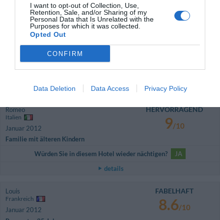
Würden Sie in diesem Hotel wieder nächtigen?
JA
I want to opt-out of Collection, Use,
Retention, Sale, and/or Sharing of my
details
Personal Data that Is Unrelated with the
Purposes for which it was collected.
Opted Out
AUSSERGEWÖHNLICH
Anonym
Januar 2012
9.6
CONFIRM
/10
Einzelreisender Business
Würden Sie in diesem Hotel wieder nächtigen?
JA
details
Data Deletion
Data Access
Privacy Policy
HERVORRAGEND
Romeo
Italien
9
/10
Januar 2012
Familie mit älteren Kindern
Würden Sie in diesem Hotel wieder nächtigen?
JA
details
FABELHAFT
Louis
Frankreich
8.6
/10
Januar 2012