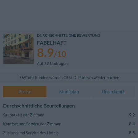
DURCHSCHNITTLICHE BEWERTUNG
FABELHAFT
8.9
/
10
Auf
72
Umfragen
76
% der Kunden würden
Città Di Parenzo
wieder buchen
Preise
Stadtplan
Unterkunft
Durchschnittliche Beurteilungen
Sauberkeit der Zimmer
9.2
Komfort und Service der Zimmer
8.4
Zustand und Service des Hotels
8.5