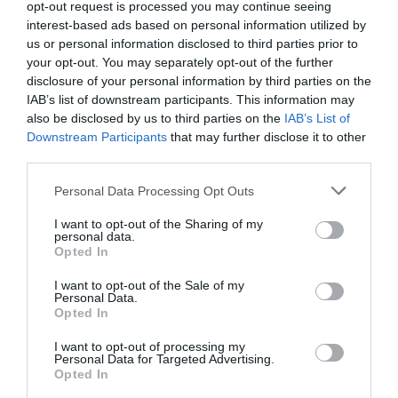
opt-out request is processed you may continue seeing
GUT
Michaela
interest-based ads based on personal information utilized by
Österreich
7.3
us or personal information disclosed to third parties prior to
/10
April 2012
your opt-out. You may separately opt-out of the further
Reisender mit Freunden/Kollegen
disclosure of your personal information by third parties on the
IAB’s list of downstream participants. This information may
Würden Sie in diesem Hotel wieder nächtigen?
JA
also be disclosed by us to third parties on the
IAB’s List of
details
Downstream Participants
that may further disclose it to other
third parties.
ANSPRECHEND
Michaela
Österreich
6.9
Personal Data Processing Opt Outs
/10
April 2012
I want to opt-out of the Sharing of my
Reisender mit Freunden/Kollegen
personal data.
Opted In
Würden Sie in diesem Hotel wieder nächtigen?
JA
details
I want to opt-out of the Sale of my
Personal Data.
Opted In
FABELHAFT
Daniele
Italien
8.5
I want to opt-out of processing my
/10
März 2012
Personal Data for Targeted Advertising.
Reisender mit Freunden/Kollegen
Opted In