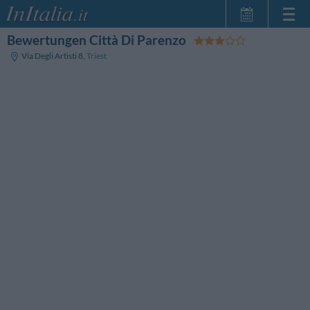
Bewertungen Città Di Parenzo
Startseite
Via Degli Artisti 8
,
Triest
Meine
Reservierungen
InItalia Club
Sprache