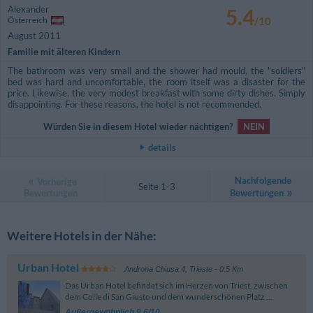
Alexander
5.4
Österreich
/10
August 2011
Familie mit älteren Kindern
The bathroom was very small and the shower had mould, the "soldiers"
bed was hard and uncomfortable, the room itself was a disaster for the
price. Likewise, the very modest breakfast with some dirty dishes. Simply
disappointing. For these reasons, the hotel is not recommended.
Würden Sie in diesem Hotel wieder nächtigen?
NEIN
details
Nachfolgende
Vorherige
Seite 1-3
Bewertungen
Bewertungen
Weitere Hotels in der Nähe:
Urban Hotel
Androna Chiusa 4
,
Trieste
- 0.5 Km
Das Urban Hotel befindet sich im Herzen von Triest, zwischen
dem Colle di San Giusto und dem wunderschönen Platz ...
Außergewöhnlich 9.6/10