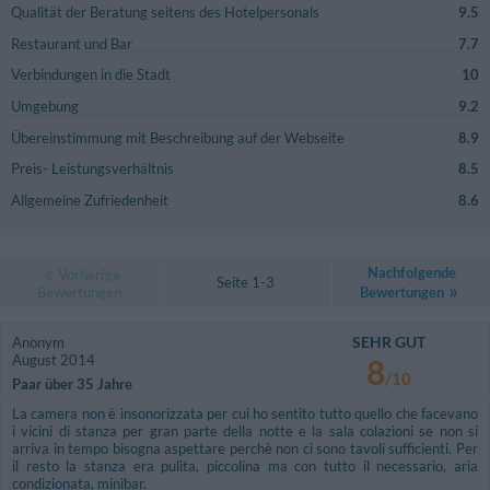
Qualität der Beratung seitens des Hotelpersonals
9.5
Restaurant und Bar
7.7
Verbindungen in die Stadt
10
Umgebung
9.2
Übereinstimmung mit Beschreibung auf der Webseite
8.9
Preis- Leistungsverhältnis
8.5
Allgemeine Zufriedenheit
8.6
Nachfolgende
Vorherige
Seite 1-3
Bewertungen
Bewertungen
SEHR GUT
Anonym
August 2014
8
/10
Paar über 35 Jahre
La camera non è insonorizzata per cui ho sentito tutto quello che facevano
i vicini di stanza per gran parte della notte e la sala colazioni se non si
arriva in tempo bisogna aspettare perchè non ci sono tavoli sufficienti. Per
il resto la stanza era pulita, piccolina ma con tutto il necessario, aria
condizionata, minibar.