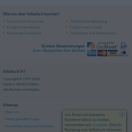
Warum über InItalia.it buchen?
Garantierte Ersparnis
Telefonische Beratung
Kundenrezensionen
Einfach und schnell
Maximale Sicherheit
Stadtpläne und Reiserouten
Sichere Reservierungen
Zum Überprüfen hier klicken
InItalia.it Srl
Copyright © 1997-2026
MwSt n. 08320750964
Alle Rechte vorbehalten
Sitemap
Über uns
Impressum
x
Um Ihnen ein besseres
Häufig gestellte Fragen
Datenschutz
Nutzererlebnis zu bieten,
verwenden wir
Cookies
. Durch
Kundenberatung und Kontakte
Allgemeine Geschäftsbedingungen
Nutzung von InItalia.it stimmen