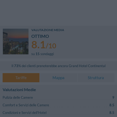
VALUTAZIONE MEDIA
OTTIMO
8.1
/
10
su
15
sondaggi
Il
73
% dei clienti prenoterebbe ancora
Grand Hotel Continental
Tariffe
Mappa
Struttura
Valutazioni Medie
Pulizia delle Camere
9
Comfort e Servizi delle Camere
8.5
Condizioni e Servizi dell'Hotel
8.5