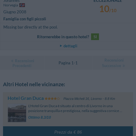
ECCEZIONALE
Johannes
Norvegia
10
/10
Giugno 2008
Famiglia con figli piccoli
Missing bar directly at the pool.
Ritornerebbe in questo hotel?
SI
dettagli
Recensioni
Recensioni
Pagina 1-1
Precedenti
Successive
Altri Hotel nelle vicinanze:
Hotel Gran Duca
Piazza Micheli 16
,
Livorno
- 8.8 Km
L'Hotel Gran Duca è situato al centro di Livorno in una
posizione tranquilla e prestigiosa, nella suggestiva cornice ...
Ottimo 8.3/10
Prezzi da € 86