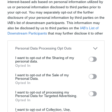
Germania
interest-based ads based on personal information utilized by
9.4
/10
us or personal information disclosed to third parties prior to
Dicembre 2010
your opt-out. You may separately opt-out of the further
Viaggiatore Singolo Business
disclosure of your personal information by third parties on the
Ritornerebbe in questo hotel?
SI
IAB’s list of downstream participants. This information may
dettagli
also be disclosed by us to third parties on the
IAB’s List of
Downstream Participants
that may further disclose it to other
third parties.
CARINO
Alda
Lussemburgo
6.4
/10
Personal Data Processing Opt Outs
Dicembre 2010
Famiglia con figli grandi
I want to opt-out of the Sharing of my
Il nous a manqué la navette pour la ville et pour l'aéroport. Pas de service
personal data.
au client et pourtant il n y avais pas trop de monde!
Opted In
Ritornerebbe in questo hotel?
NON SO
I want to opt-out of the Sale of my
Personal Data.
dettagli
Opted In
ECCEZIONALE
Ahmad
I want to opt-out of processing my
Personal Data for Targeted Advertising.
Germania
10
Opted In
/10
Dicembre 2010
Viaggiatore Singolo Business
I want to opt-out of Collection, Use,