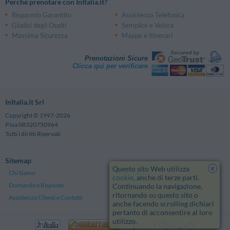
Perché prenotare con InItalia.it?
Risparmio Garantito
Assistenza Telefonica
Giudizi degli Ospiti
Semplice e Veloce
Massima Sicurezza
Mappe e Itinerari
Prenotazioni Sicure
Clicca qui per verificare
InItalia.it Srl
Copyright © 1997-2026
P.iva 08320750964
Tutti i diritti Riservati
Sitemap
x
Questo sito Web utilizza
Chi Siamo
Note Legali
cookie
, anche di terze parti.
Domande e Risposte
Privacy
Continuando la navigazione,
ritornando su questo sito o
Assistenza Clienti e Contatti
Termini e Condizioni generali
anche facendo scrolling dichiari
pertanto di acconsentire al loro
utilizzo.