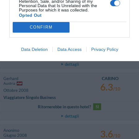
Retention, Sale, and/or Sharing of my
Ritornerebbe in questo hotel?
SI
Personal Data that Is Unrelated with the
Purposes for which it was collected.
dettagli
Opted Out
BUONO
Heinz
CONFIRM
Germania
7.8
/10
Dicembre 2008
Coppia età media superiore ai 35 anni
Data Deletion
Data Access
Privacy Policy
Ritornerebbe in questo hotel?
SI
dettagli
CARINO
Gerhard
Austria
6.3
/10
Ottobre 2008
Viaggiatore Singolo Business
Ritornerebbe in questo hotel?
SI
dettagli
Anonimo
3.6
Giugno 2008
/10