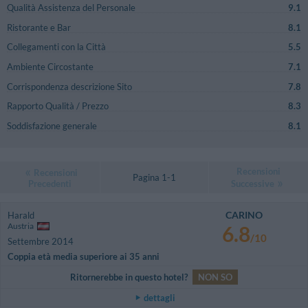
Qualità Assistenza del Personale
9.1
Ristorante e Bar
8.1
Collegamenti con la Città
5.5
Ambiente Circostante
7.1
Corrispondenza descrizione Sito
7.8
Rapporto Qualità / Prezzo
8.3
Soddisfazione generale
8.1
Recensioni
Recensioni
Pagina 1-1
Precedenti
Successive
CARINO
Harald
Austria
6.8
/10
Settembre 2014
Coppia età media superiore ai 35 anni
Ritornerebbe in questo hotel?
NON SO
dettagli