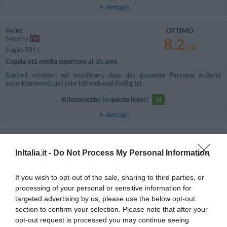
dettagli
OTTIMO
Heinz
Svizzera
8.2
/10
Luglio 2011
Coppia età media superiore ai 35 anni
Speziell möchten wir erwähnen, dass das gesamte Personal äußerst
zuvorkommend und sehr hilfreich und fleißig ist.
Ritornerebbe in questo hotel?
SI
dettagli
BUONO
Andre
Svizzera
7.5
InItalia.it -
Do Not Process My Personal Information
/10
Giugno 2011
Coppia età media inferiore ai 35 anni
If you wish to opt-out of the sale, sharing to third parties, or
Ritornerebbe in questo hotel?
SI
processing of your personal or sensitive information for
targeted advertising by us, please use the below opt-out
dettagli
section to confirm your selection. Please note that after your
opt-out request is processed you may continue seeing
ECCELLENTE
Siar