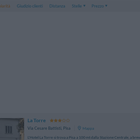
larità
Giudizio clienti
Distanza
Stelle
Prezzo
Prezzo
5 . . 1
Prezzo Camera Doppia
1 . . 5
Prezzo Camera Tripla
La Torre
Via Cesare Battisti
,
Pisa
Mappa
L'Hotel La Torre si trova a Pisa a 100 mt dalla Stazione Centrale, a br