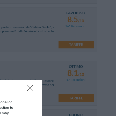
FAVOLOSO
8.5
/10
161 Recensioni
oporto internazionale "Galileo Galilei", a
n prossimità della Via Aurelia, strada che
TARIFFE
OTTIMO
8.1
/10
17 Recensioni
ità della riserva naturale di San Rossore.
iello di modernità e di stile, perfetto per
TARIFFE
sonal or
ection to
ou may
BUONO