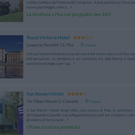
Galileo Galilei e dal Palazzo dei Congressi. A due passi da La Torre son
nuovo parcheggio, oltre a...
La struttura a Pisa con più giudizi, ben 182!
Royal Victoria Hotel
Lungarno Pacinotti 12
,
Pisa
Mappa
Il Royal Victoria Hotel si trova nel cuore del centro storico di Pisa a 
dall'aeroporto. La struttura è un connubio tra stile liberty e medi
posizione strategica per rag...
San Ranieri Hotel
Via Filippo Mazzei 2
,
Cisanello
Mappa
Il San Ranieri Hotel sorge nella zona nuova di Pisa, in posizione st
all'Ospedale Cisanello e ai collegamenti principali per il centro o i din
gli esterni di forte impat...
Ultima struttura prenotata