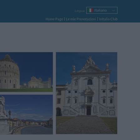
Italiano
Lingua
English
Home Page
Le mie Prenotazioni
InItalia Club
Français
Deutsch
Español
Русский
Português
Polski