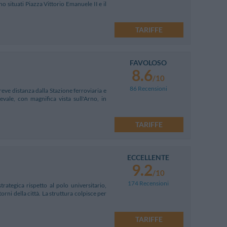
o situati Piazza Vittorio Emanuele II e il
TARIFFE
FAVOLOSO
8.6
/10
86 Recensioni
breve distanza dalla Stazione ferroviaria e
evale, con magnifica vista sull'Arno, in
TARIFFE
ECCELLENTE
9.2
/10
174 Recensioni
rategica rispetto al polo universitario,
torni della città. La struttura colpisce per
TARIFFE