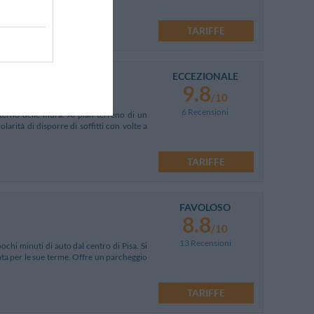
TARIFFE
ECCEZIONALE
9.8
/10
6 Recensioni
nterno delle mura. Al pian terreno di un
arità di disporre di soffitti con volte a
TARIFFE
FAVOLOSO
8.8
/10
13 Recensioni
ochi minuti di auto dal centro di Pisa. Si
nta per le sue terme. Offre un parcheggio
TARIFFE