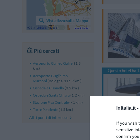
Visualizza sulla Mappa
Più cercati
Aeroporto Galileo Galilei
(1.3
km.)
Questo hotel ha T
Aeroporto Guglielmo
Marconi
(Bologna, 115.9 km.)
Ospedale Cisanello
(3.2 km.)
Ospedale Santa Chiara
(1.2 km.)
Stazione Pisa Centrale
(<1 km.)
InItalia.it -
Torre Pendente
(1.5 km.)
Altri punti di interesse
If you wish 
sensitive in
confirm you