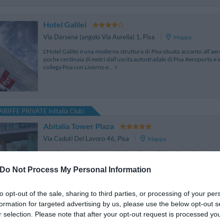
Hotel Galilei
Via Darsena (angolo Via Aurelia) 1
,
Pisa
Mappa
L'Hotel Galilei è una moderna struttura di Pisa situata accanto all’aer
poche centinaia di metri dall’uscita autostradale di Pisa Aeroporto e i
collega Pisa con Livorno e...
ARIFFE PRIVATE InItalia Club!
Abitalia Tower Plaza
Via Caduti Del Lavoro 46
,
Pisa
Mappa
Abitalia Tower Plaza è un esclusivo albergo di Pisa situato in prossim
Realizzato secondo i canoni dell’architettura sostenibile, è un vero gio
qualsiasi tipo di soggior...
Do Not Process My Personal Information
to opt-out of the sale, sharing to third parties, or processing of your per
formation for targeted advertising by us, please use the below opt-out s
r selection. Please note that after your opt-out request is processed y
Capitol