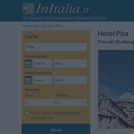
Gli specialisti delle prenotazioni alberghiere in Italia
Home Page
Toscana
Pisa
Hotel Pisa
Cerca
Trovati 16 alberg
Data di arrivo:
Data di partenza:
Persone:
Adulti:
Bambini:
Non ho ancora deciso le date del
mio soggiorno
Cerca