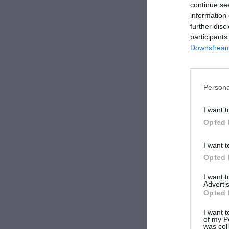
continue se
information 
further disc
participants
Downstream 
Persona
I want t
Opted 
I want t
Opted 
I want 
Advertis
Opted 
I want t
of my P
was col