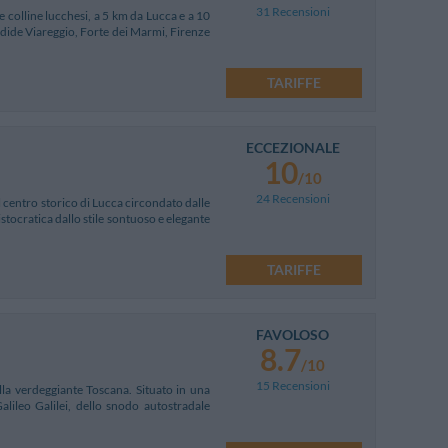
31 Recensioni
e colline lucchesi, a 5 km da Lucca e a 10
ndide Viareggio, Forte dei Marmi, Firenze
TARIFFE
ECCEZIONALE
10
/10
24 Recensioni
l centro storico di Lucca circondato dalle
stocratica dallo stile sontuoso e elegante
TARIFFE
FAVOLOSO
8.7
/10
15 Recensioni
lla verdeggiante Toscana. Situato in una
lileo Galilei, dello snodo autostradale