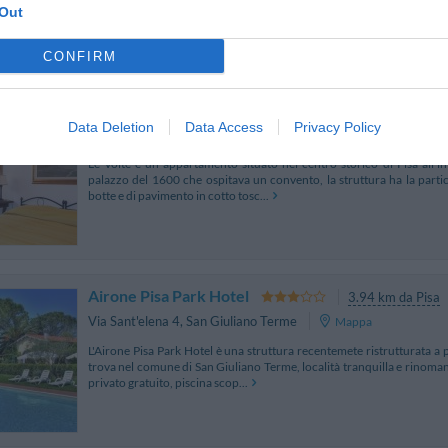
tranquilla in ottimo coll...
Out
CONFIRM
Le Volte - Vacanze Toscane
Data Deletion
Data Access
Privacy Policy
Via San Giuseppe 4
,
Pisa
Mappa
Le Volte è un appartamento situato nel centro storico di Pisa all'i
palazzo del 1600 che ospitava un convento, la struttura ha la particol
botte e di pavimento in cotto tosc...
Airone Pisa Park Hotel
3.94 km da Pisa
Via Sant'elena 4
,
San Giuliano Terme
Mappa
L'Airone Pisa Park Hotel è una struttura recentemete ristrutturata a p
trova nel comune di San Giuliano Terme, località tranquilla e rinoma
privato gratuito, piscina scop...