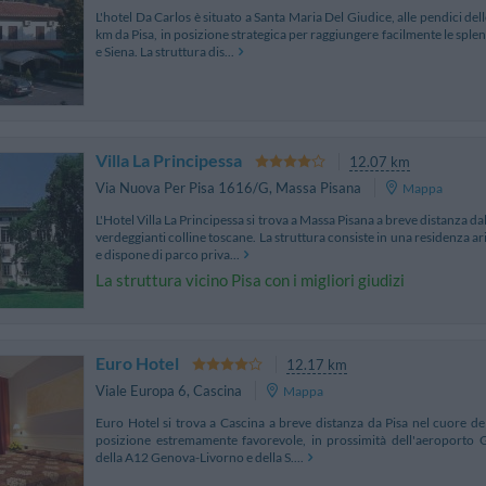
L'hotel Da Carlos è situato a Santa Maria Del Giudice, alle pendici dell
km da Pisa, in posizione strategica per raggiungere facilmente le sple
e Siena. La struttura dis...
Villa La Principessa
12.07 km
Via Nuova Per Pisa 1616/G
,
Massa Pisana
Mappa
L'Hotel Villa La Principessa si trova a Massa Pisana a breve distanza da
verdeggianti colline toscane. La struttura consiste in una residenza ari
e dispone di parco priva...
La struttura vicino Pisa con i migliori giudizi
Euro Hotel
12.17 km
Viale Europa 6
,
Cascina
Mappa
Euro Hotel si trova a Cascina a breve distanza da Pisa nel cuore de
posizione estremamente favorevole, in prossimità dell'aeroporto Ga
della A12 Genova-Livorno e della S....