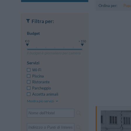
Ordina per:
Popo
Filtra per:
Budget
€ 0
> 150
Il budget è giornaliero per camera
Servizi
Wi-Fi
Piscina
Ristorante
Parcheggio
Accetta animali
Mostra più servizi