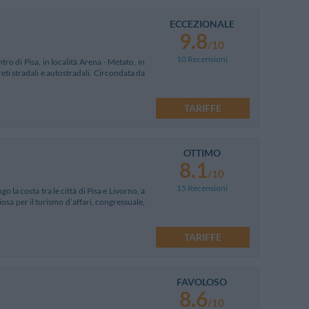
ECCEZIONALE
9.8
/10
10 Recensioni
tro di Pisa, in località Arena - Metato, in
eti stradali e autostradali. Circondata da
TARIFFE
OTTIMO
8.1
/10
15 Recensioni
 la costa tra le città di Pisa e Livorno, a
osa per il turismo d’affari, congressuale,
TARIFFE
FAVOLOSO
8.6
/10