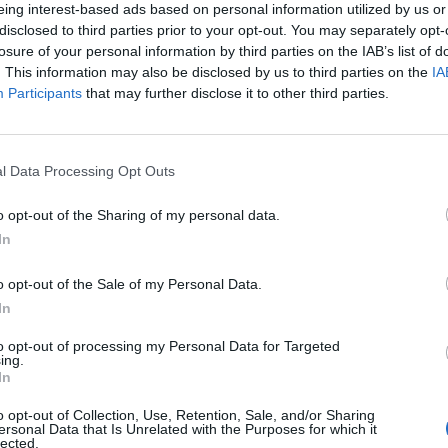
eing interest-based ads based on personal information utilized by us or
Via Enrico Fermi 13
,
Pisa
Mappa
disclosed to third parties prior to your opt-out. You may separately opt-
L'Hotel Capitol si trova a soli 300 mt da Piazza dei Miracoli con la su
losure of your personal information by third parties on the IAB’s list of
storico della splendida città di Pisa. Dall'hotel è comodo visitare la c
. This information may also be disclosed by us to third parties on the
IA
bicicletta, o recarsi...
Participants
that may further disclose it to other third parties.
l Data Processing Opt Outs
Hotel Astor
Via Alessandro Manzoni 22
,
Pisa
Mappa
o opt-out of the Sharing of my personal data.
L'Hotel Astor è situato nel cuore di Pisa tra la Stazione Centrale e 
In
Italia, via principale dello shopping cittadino. Recentemente ris
moderno e confortevole, ideale per sog...
o opt-out of the Sale of my Personal Data.
In
to opt-out of processing my Personal Data for Targeted
ing.
B&b Dolce Notte
In
Via San Biagio 45
,
Cisanello
Mappa
o opt-out of Collection, Use, Retention, Sale, and/or Sharing
Il B&B Dolce Notte di Pisa sorge all'interno di una Villa situata appena 
ersonal Data that Is Unrelated with the Purposes for which it
150 mt dall'Ospedale Cisanello. Immersa nella quiete di un grazioso g
lected.