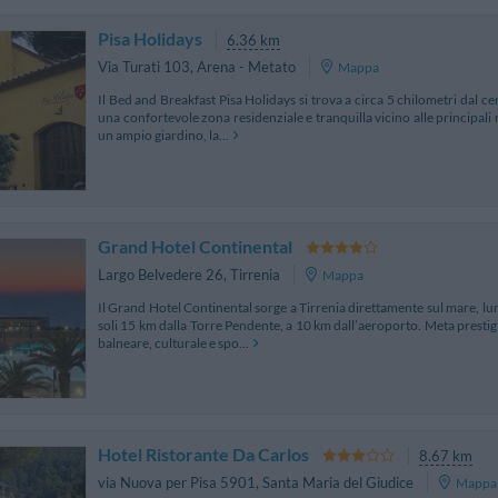
Pisa Holidays
6.36 km
Via Turati 103
,
Arena - Metato
Mappa
Il Bed and Breakfast Pisa Holidays si trova a circa 5 chilometri dal cen
una confortevole zona residenziale e tranquilla vicino alle principali r
un ampio giardino, la...
Grand Hotel Continental
Largo Belvedere 26
,
Tirrenia
Mappa
Il Grand Hotel Continental sorge a Tirrenia direttamente sul mare, lungo
soli 15 km dalla Torre Pendente, a 10 km dall’aeroporto. Meta prestigi
balneare, culturale e spo...
Hotel Ristorante Da Carlos
8.67 km
via Nuova per Pisa 5901
,
Santa Maria del Giudice
Mappa