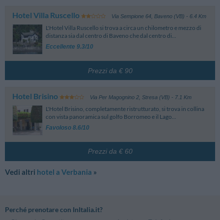
Hotel Villa Ruscello
Via Sempione 64
,
Baveno (VB)
- 6.4 Km
L'Hotel Villa Ruscello si trova a circa un chilometro e mezzo di
distanza sia dal centro di Baveno che dal centro di...
Eccellente 9.3/10
Prezzi da € 90
Hotel Brisino
Via Per Magognino 2
,
Stresa (VB)
- 7.1 Km
L'Hotel Brisino, completamente ristrutturato, si trova in collina
con vista panoramica sul golfo Borromeo e il Lago...
Favoloso 8.6/10
Prezzi da € 60
Vedi altri
hotel a Verbania
»
Perché prenotare con InItalia.it?