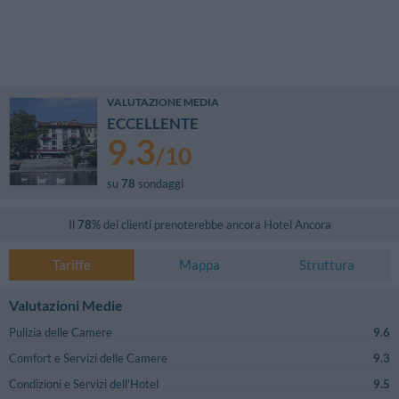
VALUTAZIONE MEDIA
ECCELLENTE
9.3
/
10
su
78
sondaggi
Il
78
% dei clienti prenoterebbe ancora
Hotel Ancora
Tariffe
Mappa
Struttura
Valutazioni Medie
Pulizia delle Camere
9.6
Comfort e Servizi delle Camere
9.3
Condizioni e Servizi dell'Hotel
9.5