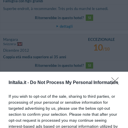
Famiglia con figli grandi
Superbe endroit, à recommander. Très près du marché le samedi.
Ritornerebbe in questo hotel?
SI
dettagli
ECCEZIONALE
Mangara
Svizzera
10
/10
Dicembre 2012
Coppia età media superiore ai 35 anni
Ritornerebbe in questo hotel?
SI
dettagli
InItalia.it -
Do Not Process My Personal Information
OTTIMO
Susanne
Svizzera
8
/10
If you wish to opt-out of the sale, sharing to third parties, or
Settembre 2012
processing of your personal or sensitive information for
Coppia età media superiore ai 35 anni
targeted advertising by us, please use the below opt-out
Ritornerebbe in questo hotel?
SI
section to confirm your selection. Please note that after your
opt-out request is processed you may continue seeing
dettagli
interest-based ads based on personal information utilized by