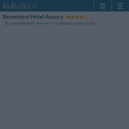
Recensioni Hotel Ancora
Home Page
Corso Mameli 65
,
Verbania Intra
(Verbano-Cusio-Ossola)
Le mie Prenotazioni
InItalia Club
Lingua