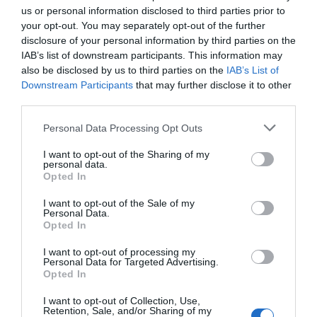
us or personal information disclosed to third parties prior to
OTTIMO
Laurent
your opt-out. You may separately opt-out of the further
Svizzera
8
/10
disclosure of your personal information by third parties on the
Settembre 2012
IAB’s list of downstream participants. This information may
Ritornerebbe in questo hotel?
NON SO
also be disclosed by us to third parties on the
IAB’s List of
Downstream Participants
that may further disclose it to other
dettagli
third parties.
ECCEZIONALE
Patrick
Personal Data Processing Opt Outs
Francia
9.8
/10
Giugno 2012
I want to opt-out of the Sharing of my
Coppia età media superiore ai 35 anni
personal data.
Opted In
Ritornerebbe in questo hotel?
SI
I want to opt-out of the Sale of my
dettagli
Personal Data.
Opted In
FAVOLOSO
Anonimo
Maggio 2012
8.6
I want to opt-out of processing my
/10
Personal Data for Targeted Advertising.
Coppia età media superiore ai 35 anni
Opted In
Ritornerebbe in questo hotel?
SI
I want to opt-out of Collection, Use,
dettagli
Retention, Sale, and/or Sharing of my