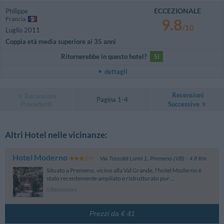
ECCEZIONALE
Philippe
Francia
9.8
/10
Luglio 2011
Coppia età media superiore ai 35 anni
Ritornerebbe in questo hotel?
SI
dettagli
Recensioni
Recensioni
Pagina 1-4
Precedenti
Successive
Altri Hotel nelle vicinanze:
Hotel Moderno
Via Tresoldi Lorini 1
,
Premeno (VB)
- 4.8 Km
Situato a Premeno, vicino alla Val Grande, l'hotel Moderno è
stato recentemente ampliato e ristrutturato pur ...
0 Recensioni
Prezzi da € 41