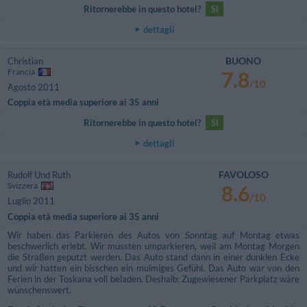
Ritornerebbe in questo hotel?
SI
dettagli
BUONO
Christian
Francia
7.8
/10
Agosto 2011
Coppia età media superiore ai 35 anni
Ritornerebbe in questo hotel?
SI
dettagli
FAVOLOSO
Rudolf Und Ruth
Svizzera
8.6
/10
Luglio 2011
Coppia età media superiore ai 35 anni
Wir haben das Parkieren des Autos von Sonntag auf Montag etwas
beschwerlich erlebt. Wir mussten umparkieren, weil am Montag Morgen
die Straßen geputzt werden. Das Auto stand dann in einer dunklen Ecke
und wir hatten ein bisschen ein mulmiges Gefühl. Das Auto war von den
Ferien in der Toskana voll beladen. Deshalb: Zugewiesener Parkplatz wäre
wünschenswert.