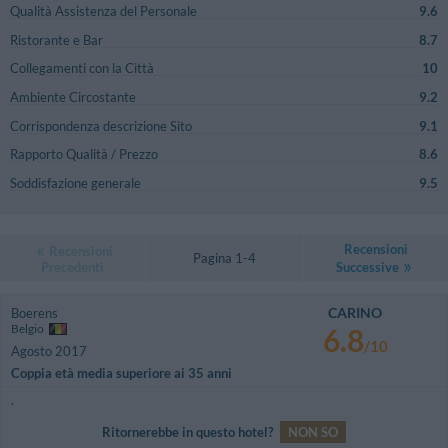
Qualità Assistenza del Personale
9.6
Ristorante e Bar
8.7
Collegamenti con la Città
10
Ambiente Circostante
9.2
Corrispondenza descrizione Sito
9.1
Rapporto Qualità / Prezzo
8.6
Soddisfazione generale
9.5
Recensioni
Recensioni
Pagina 1-4
Precedenti
Successive
CARINO
Boerens
Belgio
6.8
/10
Agosto 2017
Coppia età media superiore ai 35 anni
.
Ritornerebbe in questo hotel?
NON SO