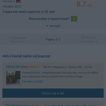
Germania
8.7
/10
Ottobre 2011
Coppia età media superiore ai 35 anni
Ritornerebbe in questo hotel?
SI
dettagli
Recensioni
Recensioni
Pagina 1-1
Precedenti
Successive
Altri Hotel nelle vicinanze:
Hotel Brisino
Via Per Magognino 2
,
Stresa (VB)
- 3.9 Km
L'Hotel Brisino, completamente ristrutturato, si trova in collina
con vista panoramica sul golfo Borromeo e il Lago...
Favoloso 8.6/10
Prezzi da € 60
Hotel Ancora
Corso Mameli 65
,
Verbania Intra (VB)
- 6.4 Km