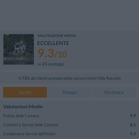
VALUTAZIONE MEDIA
ECCELLENTE
9.3
/
10
su
23
sondaggi
Il
73
% dei clienti prenoterebbe ancora
Hotel Villa Ruscello
Tariffe
Mappa
Struttura
Valutazioni Medie
Pulizia delle Camere
9.9
Comfort e Servizi delle Camere
8.5
Condizioni e Servizi dell'Hotel
9.3