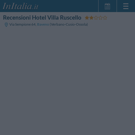
Recensioni Hotel Villa Ruscello
Home Page
Via Sempione 64
,
Baveno
(Verbano-Cusio-Ossola)
Le mie Prenotazioni
InItalia Club
Lingua