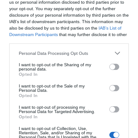
/10
us or personal information disclosed to third parties prior to
Agosto 2012
your opt-out. You may separately opt-out of the further
Famiglia con figli piccoli
disclosure of your personal information by third parties on the
Personnel très accueillant qui parle très bien le français.
IAB’s list of downstream participants. This information may
Cadre très agréable.
also be disclosed by us to third parties on the
IAB’s List of
Downstream Participants
that may further disclose it to other
Repas copieux.
third parties.
Excellent rapport qualité/prix.
Personal Data Processing Opt Outs
Hotel à recommander.
Ritornerebbe in questo hotel?
SI
I want to opt-out of the Sharing of my
personal data.
dettagli
Opted In
I want to opt-out of the Sale of my
OTTIMO
Edouard
Personal Data.
Svizzera
8.3
Opted In
/10
Agosto 2012
Famiglia con figli grandi
I want to opt-out of processing my
Personal Data for Targeted Advertising.
Merveilleuses vues sur les îles Borromées. Patronne très sympa. La
Opted In
chambre à l'arrière bruyante du fait qu'elle donne sur la cascade du
ruisseau.
I want to opt-out of Collection, Use,
Retention, Sale, and/or Sharing of my
Ritornerebbe in questo hotel?
SI
Personal Data that Is Unrelated with the