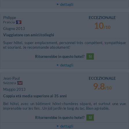
dettagli
ECCEZIONALE
Philippe
Francia
10
/10
Giugno 2013
Viaggiatore con amici/colleghi
Super hôtel, super emplacement, personnel très compétent, sympathique
et souriant. Je recommande absolument!
Ritornerebbe in questo hotel?
SI
dettagli
ECCEZIONALE
Jean-Paul
Svizzera
9.8
/10
Maggio 2013
Coppia età media superiore ai 35 anni
Bel hôtel, avec un bâtiment hôtel-chambres séparé, et surtout une vue
imprenable sur les Iles . Un joli jardin le long du lac. Bien agréable.
Ritornerebbe in questo hotel?
SI
dettagli