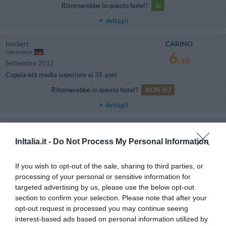
Ritornerebbe in questo hotel?
SI
dettagli
CARINO
Herbert
Germania
6
/10
Settembre 2012
Coppia età media superiore ai 35 anni
Ritornerebbe in questo hotel?
NON SO
dettagli
ECCEZIONALE
Stefan
Germania
10
InItalia.it -
Do Not Process My Personal Information
/10
Agosto 2012
Coppia età media superiore ai 35 anni
If you wish to opt-out of the sale, sharing to third parties, or
Ritornerebbe in questo hotel?
SI
processing of your personal or sensitive information for
targeted advertising by us, please use the below opt-out
dettagli
section to confirm your selection. Please note that after your
opt-out request is processed you may continue seeing
ECCEZIONALE
Christelle
interest-based ads based on personal information utilized by
Francia
10