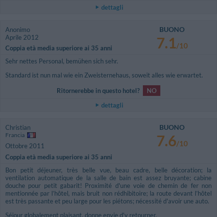
dettagli
BUONO
Anonimo
Aprile 2012
7.1
/10
Coppia età media superiore ai 35 anni
Sehr nettes Personal, bemühen sich sehr.
Standard ist nun mal wie ein Zweisternehaus, soweit alles wie erwartet.
Ritornerebbe in questo hotel?
NO
dettagli
BUONO
Christian
Francia
7.6
/10
Ottobre 2011
Coppia età media superiore ai 35 anni
Bon petit déjeuner, très belle vue, beau cadre, belle décoration; la
ventilation automatique de la salle de bain est assez bruyante; cabine
douche pour petit gabarit! Proximité d'une voie de chemin de fer non
mentionnée par l’hôtel, mais bruit non rédhibitoire; la route devant l’hôtel
est très passante et peu large pour les piétons; nécessité d'avoir une auto.
Séjour globalement plaisant, donne envie d'y retourner.