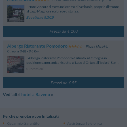
L'Hotel Ancora si trova nel centro di Verbania, proprio di fronte
al Lago Maggiore e a breve distanza...
Eccellente 9.3/10
Prezzi da € 100
Albergo Ristorante Pomodoro
Piazza Martiri 4
,
Omegna (VB)
- 8.6 Km
L'Albergo Ristorante Pomodoro è situato ad Omegna in
posizione panoramica rispetto al Lago d'Orta e all'Isola di San ...
0 Recensioni
Prezzi da € 55
Vedi altri
hotel a Baveno
»
Perché prenotare con InItalia.it?
Risparmio Garantito
Assistenza Telefonica