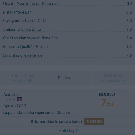
Qualità Assistenza del Personale
10
Ristorante e Bar
8.8
Collegamenti con la Città
7.3
Ambiente Circostante
9.8
Corrispondenza descrizione Sito
9.4
Rapporto Qualità / Prezzo
9.2
Soddisfazione generale
9.6
Recensioni
Recensioni
Pagina 1-1
Precedenti
Successive
BUONO
Augustin
Francia
7
/10
Agosto 2013
Coppia età media superiore ai 35 anni
Ritornerebbe in questo hotel?
NON SO
dettagli