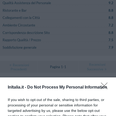
Qualità Assistenza del Personale
9.2
Ristorante e Bar
8.8
Collegamenti con la Città
8.8
Ambiente Circostante
7.2
Corrispondenza descrizione Sito
8.8
Rapporto Qualità / Prezzo
7.5
Soddisfazione generale
7.9
Recensioni
Recensioni
Pagina 1-1
Precedenti
Successive
OTTIMO
Claudio
Italia
8
InItalia.it -
Do Not Process My Personal Information
/10
Settembre 2018
Coppia età media inferiore ai 35 anni
If you wish to opt-out of the sale, sharing to third parties, or
Ritornerebbe in questo hotel?
SI
processing of your personal or sensitive information for
targeted advertising by us, please use the below opt-out
dettagli
section to confirm your selection. Please note that after your