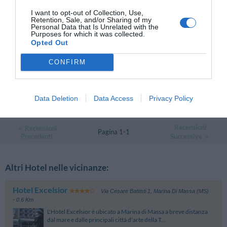
Ritornerebbe in questo hotel?
SI
I want to opt-out of Collection, Use,
dettagli
Retention, Sale, and/or Sharing of my
Personal Data that Is Unrelated with the
Purposes for which it was collected.
Gianluca
Opted Out
5.4
Italia
/10
Marzo 2011
CONFIRM
Viaggiatore Singolo Business
Ritornerebbe in questo hotel?
NO
Data Deletion
Data Access
Privacy Policy
dettagli
Recensioni
Recensioni
Pagina 1-1
Precedenti
Successive
Altri Hotel nelle vicinanze:
Hotel Excelsior
Via Cesare Battisti 1
,
Marina Di Massa (MS)
- 0.6 Km
L'Hotel Excelsior è ubicato a Marina di Massa a breve distanza
dal mare e dalle principali città d'arte della T...