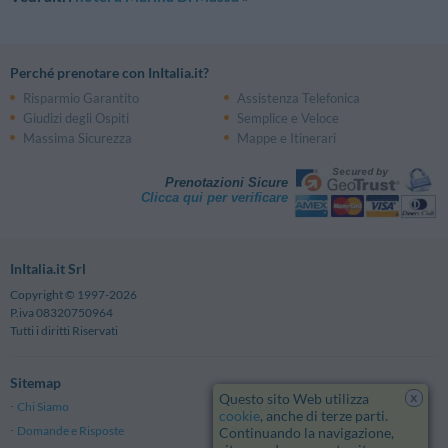
Perché prenotare con InItalia.it?
Risparmio Garantito
Assistenza Telefonica
Giudizi degli Ospiti
Semplice e Veloce
Massima Sicurezza
Mappe e Itinerari
Prenotazioni Sicure
Clicca qui per verificare
InItalia.it Srl
Copyright © 1997-2026
P.iva 08320750964
Tutti i diritti Riservati
Sitemap
x
Questo sito Web utilizza
Chi Siamo
Note Legali
cookie
, anche di terze parti.
Domande e Risposte
Privacy
Continuando la navigazione,