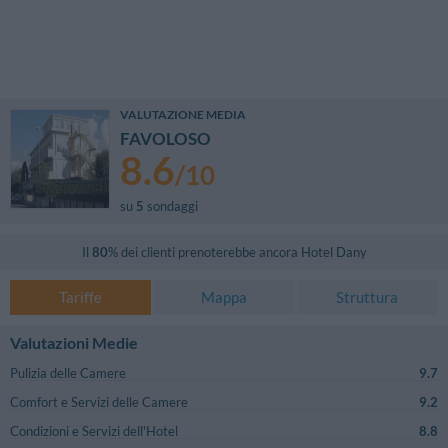
VALUTAZIONE MEDIA
FAVOLOSO
8.6
/
10
su
5
sondaggi
Il
80
% dei clienti prenoterebbe ancora
Hotel Dany
Tariffe
Mappa
Struttura
Valutazioni Medie
Pulizia delle Camere
9.7
Comfort e Servizi delle Camere
9.2
Condizioni e Servizi dell'Hotel
8.8