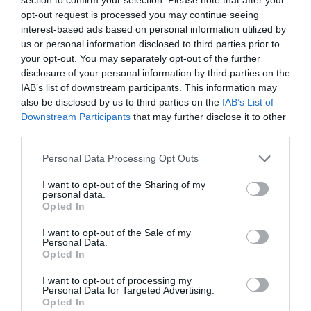
opt-out request is processed you may continue seeing
OTTIMO
Giuliano
interest-based ads based on personal information utilized by
Italia
8.2
us or personal information disclosed to third parties prior to
/10
Agosto 2012
your opt-out. You may separately opt-out of the further
Coppia età media superiore ai 35 anni
disclosure of your personal information by third parties on the
Ritornerebbe in questo hotel?
SI
IAB’s list of downstream participants. This information may
also be disclosed by us to third parties on the
IAB’s List of
dettagli
Downstream Participants
that may further disclose it to other
third parties.
FAVOLOSO
Günter
Germania
8.6
Personal Data Processing Opt Outs
/10
Luglio 2011
Coppia età media superiore ai 35 anni
I want to opt-out of the Sharing of my
personal data.
Ritornerebbe in questo hotel?
SI
Opted In
dettagli
I want to opt-out of the Sale of my
Personal Data.
ECCELLENTE
Pelosi
Opted In
Italia
9.2
/10
Giugno 2011
I want to opt-out of processing my
Personal Data for Targeted Advertising.
Famiglia con figli piccoli
Opted In