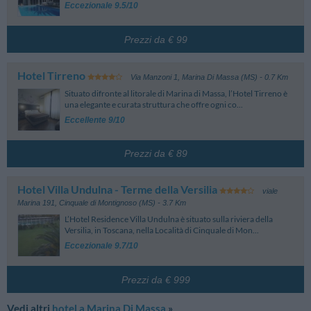
Eccezionale 9.5/10
Prezzi da € 99
Hotel Tirreno
Via Manzoni 1
,
Marina Di Massa (MS)
- 0.7 Km
Situato difronte al litorale di Marina di Massa, l’Hotel Tirreno è
una elegante e curata struttura che offre ogni co...
Eccellente 9/10
Prezzi da € 89
Hotel Villa Undulna - Terme della Versilia
viale
Marina 191
,
Cinquale di Montignoso (MS)
- 3.7 Km
L’Hotel Residence Villa Undulna è situato sulla riviera della
Versilia, in Toscana, nella Località di Cinquale di Mon...
Eccezionale 9.7/10
Prezzi da € 999
Vedi altri
hotel a Marina Di Massa
»