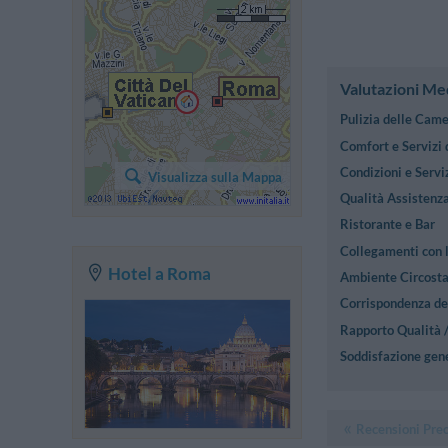
Valutazioni Me
Pulizia delle Cam
Comfort e Servizi
Condizioni e Serviz
Visualizza sulla Mappa
Qualità Assistenza
Ristorante e Bar
Collegamenti con l
Hotel a Roma
Ambiente Circost
Corrispondenza des
Rapporto Qualità 
Soddisfazione gen
Recensioni Pre