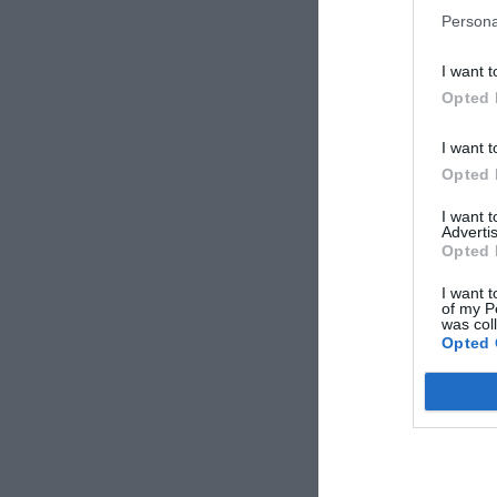
Luglio 2010
Persona
Famiglia con figli
I want t
Opted 
Julie
Australia
I want t
Giugno 2010
Opted 
Viaggiatore con
amici/colleghi
I want 
Advertis
Opted 
I want t
of my P
was col
Opted 
Umberto
Italia
Maggio 2010
Coppia età media
superiore ai 35 a