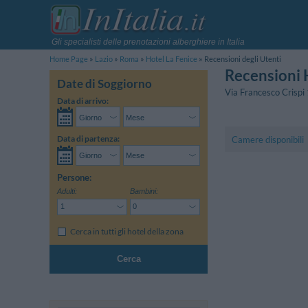
Gli specialisti delle prenotazioni alberghiere in Italia
Home Page
Lazio
Roma
Hotel La Fenice
Recensioni degli Utenti
Recensioni 
Date di Soggiorno
Via Francesco Crispi
Data di arrivo:
Data di partenza:
Camere disponibili
Persone:
Adulti:
Bambini:
Cerca in tutti gli hotel della zona
Cerca