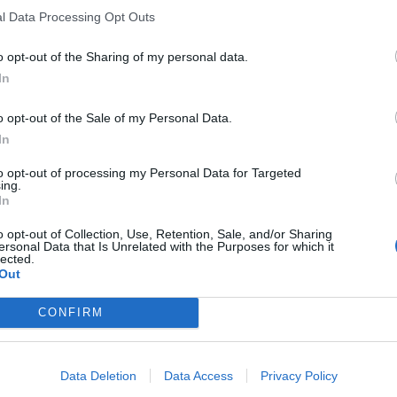
Ritornerebbe in questo hotel?
SI
l Data Processing Opt Outs
 grandi
o opt-out of the Sharing of my personal data.
In
Excellent small boutique hotel with only 8 rooms. Nice breakfast s
hotel is placed in a wonderful position between the Spanish Ste
Fountain (approx. 400 m). Yet in a comparatively quiet small s
o opt-out of the Sale of my Personal Data.
restaurants.
In
Loved it and would stay there again.
to opt-out of processing my Personal Data for Targeted
Regards,
ing.
In
J. Johnson.
o opt-out of Collection, Use, Retention, Sale, and/or Sharing
Ritornerebbe in questo hotel?
SI
ersonal Data that Is Unrelated with the Purposes for which it
lected.
Out
CONFIRM
Ritornerebbe in questo hotel?
SI
nni
Data Deletion
Data Access
Privacy Policy