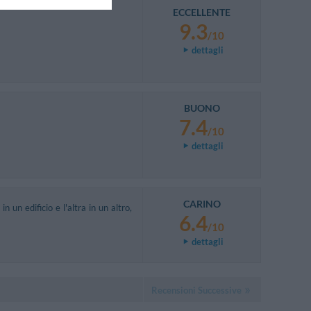
ECCELLENTE
9.3
/10
dettagli
BUONO
7.4
/10
dettagli
CARINO
un edificio e l'altra in un altro,
6.4
/10
dettagli
Recensioni Successive