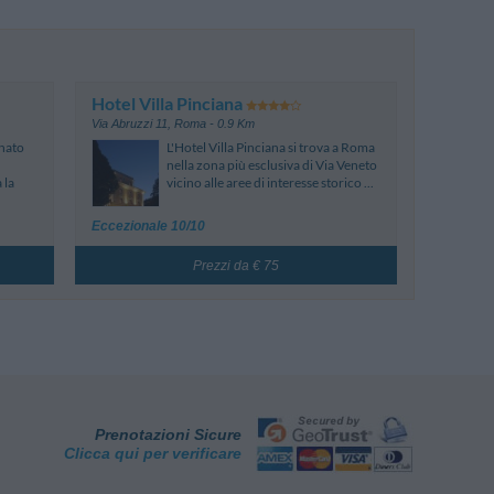
Hotel Villa Pinciana
Via Abruzzi 11
,
Roma
- 0.9 Km
inato
L'Hotel Villa Pinciana si trova a Roma
nella zona più esclusiva di Via Veneto
 la
vicino alle aree di interesse storico ...
Eccezionale 10/10
Prezzi da € 75
Prenotazioni Sicure
Clicca qui per verificare