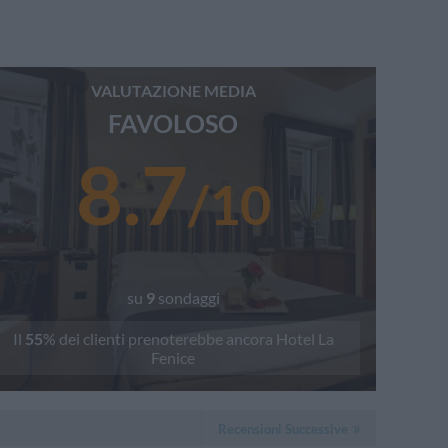
VALUTAZIONE MEDIA
FAVOLOSO
8.7
/
10
su
9
sondaggi
Il
55
% dei clienti prenoterebbe ancora
Hotel La
Fenice
Recensioni Successive