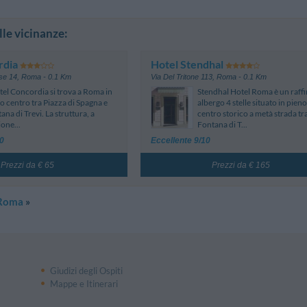
lle vicinanze:
rdia
Hotel Stendhal
se 14
,
Roma
- 0.1 Km
Via Del Tritone 113
,
Roma
- 0.1 Km
tel Concordia si trova a Roma in
Stendhal Hotel Roma è un raff
o centro tra Piazza di Spagna e
albergo 4 stelle situato in pieno
ana di Trevi. La struttura, a
centro storico a metà strada tra
ione...
Fontana di T...
10
Eccellente 9/10
Prezzi da € 65
Prezzi da € 165
 Roma
»
Giudizi degli Ospiti
Mappe e Itinerari