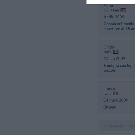
Aaron
Stati Uniti
Aprile 2009
Coppia età media
superiore ai 35 a
Cinzia
Italia
Marzo 2009
Famiglia con figli
piccoli
Franca
Italia
Gennaio 2009
Gruppo
Recensioni Pre