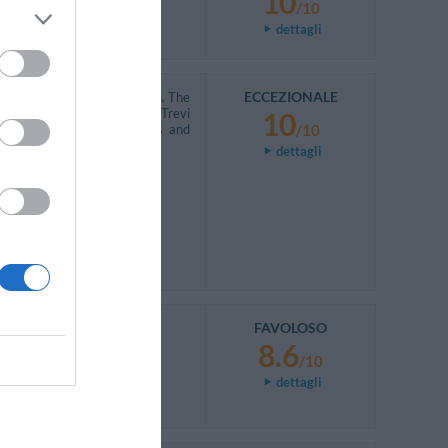
10
/10
dettagli
ECCEZIONALE
erved in small rooftop garden. The
ps (approx. 300 m) and the Trevi
10
treet, close to lovely shops and
/10
dettagli
FAVOLOSO
8.6
/10
dettagli