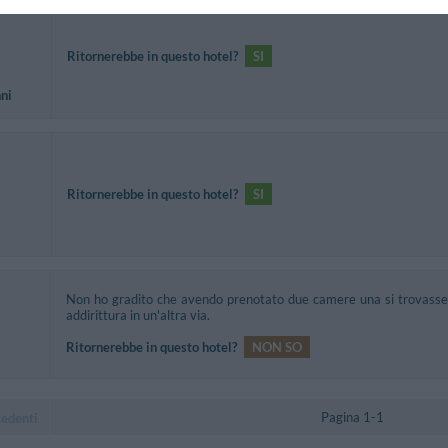
Ritornerebbe in questo hotel?
SI
nni
Ritornerebbe in questo hotel?
SI
Non ho gradito che avendo prenotato due camere una si trovasse in 
addirittura in un'altra via.
Ritornerebbe in questo hotel?
NON SO
Pagina 1-1
cedenti