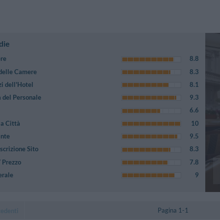
die
ere
8.8
 delle Camere
8.3
i dell'Hotel
8.1
 del Personale
9.3
6.6
a Città
10
ante
9.5
crizione Sito
8.3
/ Prezzo
7.8
erale
9
Pagina 1-1
cedenti