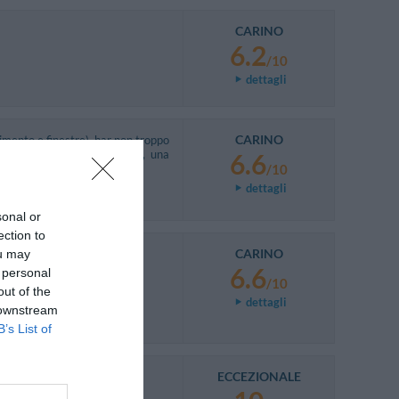
CARINO
6.2
/10
dettagli
CARINO
imento e finestre), bar non troppo
. Mi aspettavo, debbo dirlo, una
6.6
/10
dettagli
sonal or
ection to
CARINO
ou may
6.6
 personal
/10
out of the
dettagli
 downstream
B’s List of
ECCEZIONALE