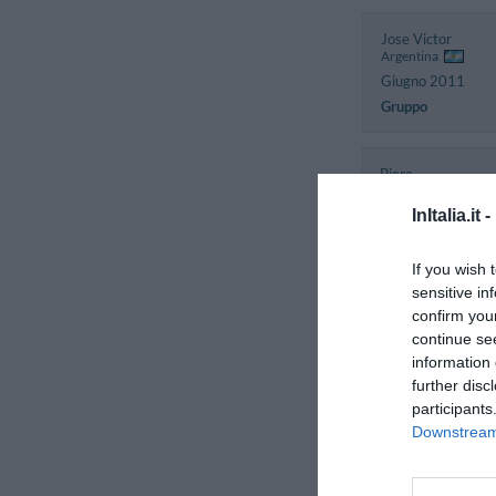
Jose Victor
Argentina
Giugno 2011
Gruppo
Piero
Italia
InItalia.it -
Settembre 2010
If you wish 
sensitive in
confirm you
Carola
Italia
continue se
Settembre 2010
information 
Viaggiatore Singo
further disc
Business
participants
Downstream 
Maria Cristina
Argentina