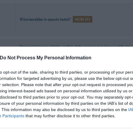
Ritornerebbe in questo hotel?
NON SO
Personale troppo ridotto, pulizia della camera non impeccabile (pav
fornito. Il soggiorno comunque è stato nel complesso gradevole
struttura più ampia e comoda.
Do Not Process My Personal Information
Ritornerebbe in questo hotel?
NON SO
to opt-out of the sale, sharing to third parties, or processing of your per
formation for targeted advertising by us, please use the below opt-out s
r selection. Please note that after your opt-out request is processed y
eing interest-based ads based on personal information utilized by us or
Ritornerebbe in questo hotel?
NON SO
disclosed to third parties prior to your opt-out. You may separately opt-
lo
losure of your personal information by third parties on the IAB’s list of
. This information may also be disclosed by us to third parties on the
IA
Participants
that may further disclose it to other third parties.