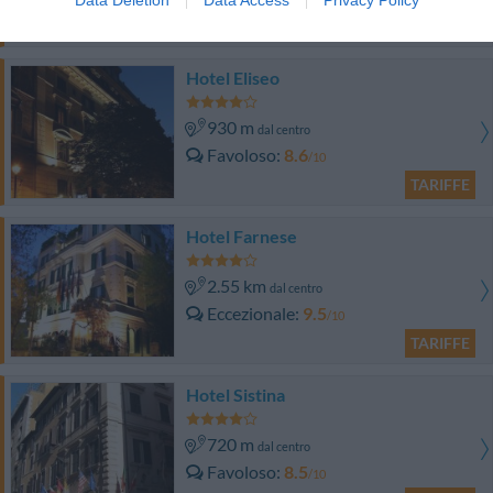
TARIFFE
Hotel Eliseo
930 m
dal centro
Favoloso
8.6
/10
TARIFFE
Hotel Farnese
2.55 km
dal centro
Eccezionale
9.5
/10
TARIFFE
Hotel Sistina
720 m
dal centro
Favoloso
8.5
/10