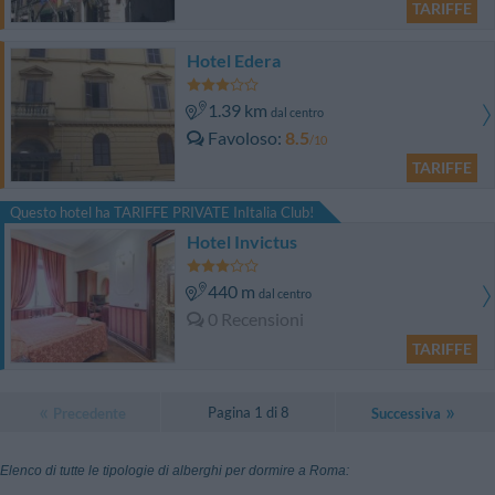
TARIFFE
Hotel Edera
1.39 km
dal centro
Favoloso
8.5
/10
TARIFFE
Questo hotel ha TARIFFE PRIVATE InItalia Club!
Hotel Invictus
440 m
dal centro
0 Recensioni
TARIFFE
Pagina 1 di 8
Precedente
Successiva
Elenco di tutte le tipologie di alberghi per dormire a Roma: