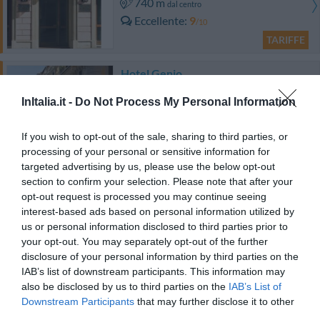
740 m
dal centro
Eccellente
9
/10
TARIFFE
Hotel Genio
InItalia.it -
Do Not Process My Personal Information
1.96 km
dal centro
Eccellente
9
/10
If you wish to opt-out of the sale, sharing to third parties, or
TARIFFE
processing of your personal or sensitive information for
targeted advertising by us, please use the below opt-out
Antica Dimora De Michaelis
section to confirm your selection. Please note that after your
opt-out request is processed you may continue seeing
2.04 km
dal centro
interest-based ads based on personal information utilized by
Favoloso
8.6
us or personal information disclosed to third parties prior to
/10
your opt-out. You may separately opt-out of the further
TARIFFE
disclosure of your personal information by third parties on the
IAB’s list of downstream participants. This information may
Hotel Siviglia
also be disclosed by us to third parties on the
IAB’s List of
Downstream Participants
that may further disclose it to other
670 m
dal centro
third parties.