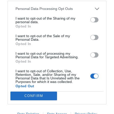
Favoloso
8.9
/10
Personal Data Processing Opt Outs
TARIFFE
I want to opt-out of the Sharing of my
Hotel Alpi
personal data.
Opted In
610 m
dal centro
I want to opt-out of the Sale of my
Personal Data.
Eccezionale
10
/10
Opted In
TARIFFE
I want to opt-out of processing my
Personal Data for Targeted Advertising.
Hotel Concordia
Opted In
950 m
I want to opt-out of Collection, Use,
dal centro
Retention, Sale, and/or Sharing of my
Eccellente
9.1
/10
Personal Data that Is Unrelated with the
Purposes for which it was collected.
TARIFFE
Opted Out
Hotel Gallia
CONFIRM
610 m
dal centro
Favoloso
8.8
Data Deletion
Data Access
Privacy Policy
/10