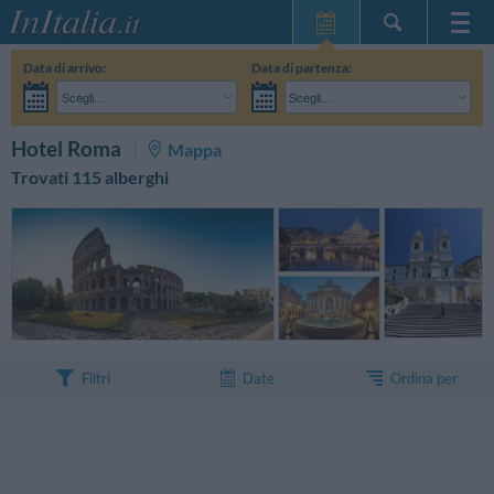
Home Page
Data di arrivo:
Data di partenza:
Le mie Prenotazioni
Scegli...
Scegli...
InItalia Club
Adulti:
Non ho ancora deciso le date del mio soggiorno
Bambini:
CERCA
Hotel Roma
Mappa
Lingua
Trovati 115 alberghi
Ordina per
Filtri
Date