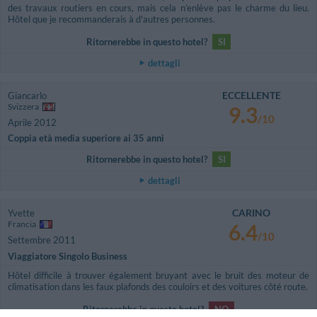
des travaux routiers en cours, mais cela n’enlève pas le charme du lieu.
Hôtel que je recommanderais à d'autres personnes.
Ritornerebbe in questo hotel?
SI
dettagli
ECCELLENTE
Giancarlo
Svizzera
9.3
/10
Aprile 2012
Coppia età media superiore ai 35 anni
Ritornerebbe in questo hotel?
SI
dettagli
CARINO
Yvette
Francia
6.4
/10
Settembre 2011
Viaggiatore Singolo Business
Hôtel difficile à trouver également bruyant avec le bruit des moteur de
climatisation dans les faux plafonds des couloirs et des voitures côté route.
Ritornerebbe in questo hotel?
NO