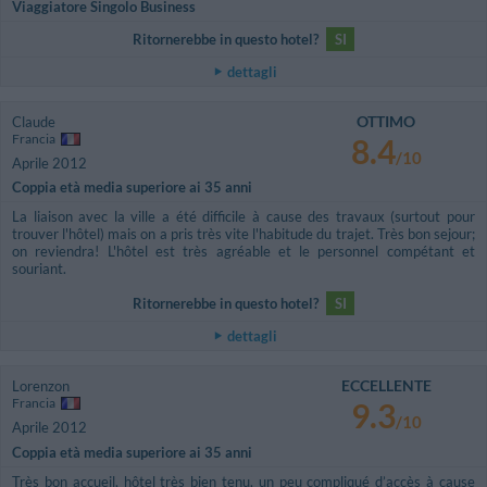
Viaggiatore Singolo Business
Ritornerebbe in questo hotel?
SI
dettagli
OTTIMO
Claude
Francia
8.4
/10
Aprile 2012
Coppia età media superiore ai 35 anni
La liaison avec la ville a été difficile à cause des travaux (surtout pour
trouver l'hôtel) mais on a pris très vite l'habitude du trajet. Très bon sejour;
on reviendra! L'hôtel est très agréable et le personnel compétant et
souriant.
Ritornerebbe in questo hotel?
SI
dettagli
ECCELLENTE
Lorenzon
Francia
9.3
/10
Aprile 2012
Coppia età media superiore ai 35 anni
Très bon accueil, hôtel très bien tenu, un peu compliqué d’accès à cause