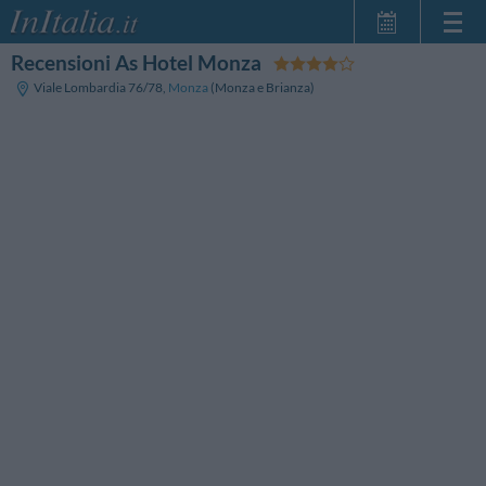
Recensioni As Hotel Monza
Home Page
Viale Lombardia 76/78
,
Monza
(Monza e Brianza)
Le mie Prenotazioni
InItalia Club
Lingua