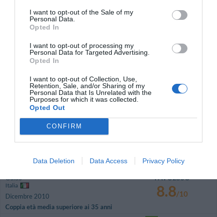
berücksichtigt. Als die Frage unsererseits darauf kam, wurde uns
I want to opt-out of the Sale of my
unverschämt geantwortet und das zuviel abgezogene Geld auf den Tisch
Personal Data.
geknallt. Das ist wirklich sehr unanständig gewesen. Es war auch sicherlich
Opted In
im PC hinterlegt, dass wir den Rabatt erhalten.
Wenn mann den Rabatt nicht geben möchte, kann man ihn nicht anbieten.
I want to opt-out of processing my
Personal Data for Targeted Advertising.
Ritornerebbe in questo hotel?
NON SO
Opted In
dettagli
I want to opt-out of Collection, Use,
Retention, Sale, and/or Sharing of my
Personal Data that Is Unrelated with the
FAVOLOSO
Simone
Purposes for which it was collected.
Italia
8.9
Opted Out
/10
Febbraio 2011
Viaggiatore Singolo Business
CONFIRM
Ritornerebbe in questo hotel?
SI
dettagli
Data Deletion
Data Access
Privacy Policy
FAVOLOSO
Guido
Italia
8.8
/10
Dicembre 2010
Coppia età media superiore ai 35 anni