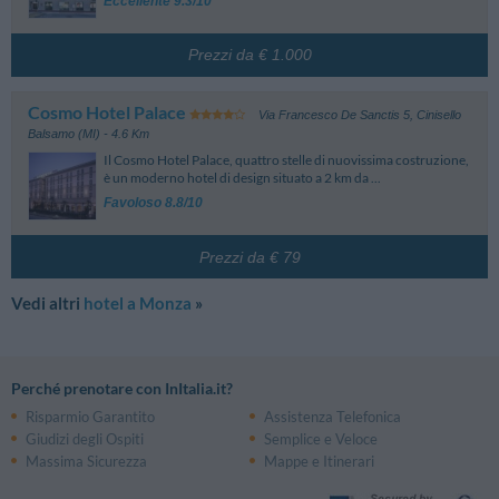
Eccellente 9.3/10
Prezzi da € 1.000
Cosmo Hotel Palace
Via Francesco De Sanctis 5
,
Cinisello
Balsamo (MI)
- 4.6 Km
Il Cosmo Hotel Palace, quattro stelle di nuovissima costruzione,
è un moderno hotel di design situato a 2 km da ...
Favoloso 8.8/10
Prezzi da € 79
Vedi altri
hotel a Monza
»
Perché prenotare con InItalia.it?
Risparmio Garantito
Assistenza Telefonica
Giudizi degli Ospiti
Semplice e Veloce
Massima Sicurezza
Mappe e Itinerari