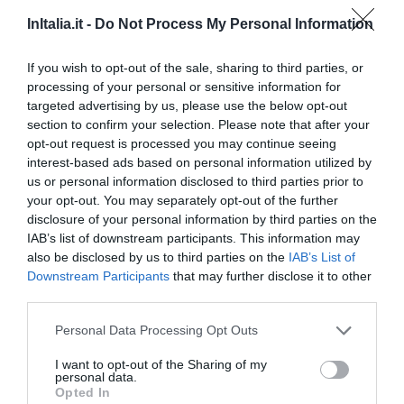
dettagli
InItalia.it -
Do Not Process My Personal Information
OTTIMO
Yari
If you wish to opt-out of the sale, sharing to third parties, or
Italia
8
processing of your personal or sensitive information for
/10
Agosto 2011
targeted advertising by us, please use the below opt-out
Viaggiatore con amici/colleghi
section to confirm your selection. Please note that after your
Abbiamo riscontrato solo due problemi:
opt-out request is processed you may continue seeing
interest-based ads based on personal information utilized by
- la serratura esterna non funzionava, così siam dovuti passare dalla
reception. Niente di troppo fastidioso, comunque.
us or personal information disclosed to third parties prior to
your opt-out. You may separately opt-out of the further
- L'aria condizionata faceva ciò che voleva! Potevamo mettere 30 gradi o
anche spegnerla, ma dopo 2 minuti si riaccendeva impostata a 20 gradi!
disclosure of your personal information by third parties on the
Abbiamo dovuto tenere le finestre aperte, per non gelare...
IAB’s list of downstream participants. This information may
also be disclosed by us to third parties on the
IAB’s List of
Ritornerebbe in questo hotel?
SI
Downstream Participants
that may further disclose it to other
dettagli
third parties.
CARINO
Personal Data Processing Opt Outs
Manja
Germania
6.3
/10
I want to opt-out of the Sharing of my
Giugno 2011
personal data.
Bei Buchung wurde uns eine Ermäßigung bestätigt, wenn die Buchung 14
Opted In
Tage vorher erfolgt. Leider wurde diese bei Bezahlen absichtlich nicht