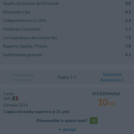
Qualità Assistenza del Personale
8.8
Ristorante e Bar
8.3
Collegamenti con la Città
6.4
Ambiente Circostante
5.7
Corrispondenza descrizione Sito
7.9
Rapporto Qualità / Prezzo
7.8
Soddisfazione generale
8.1
Recensioni
Recensioni
Pagina 1-5
Precedenti
Successive
ECCEZIONALE
Carlos
Italia
10
/10
Gennaio 2016
Coppia età media superiore ai 35 anni
Ritornerebbe in questo hotel?
SI
dettagli