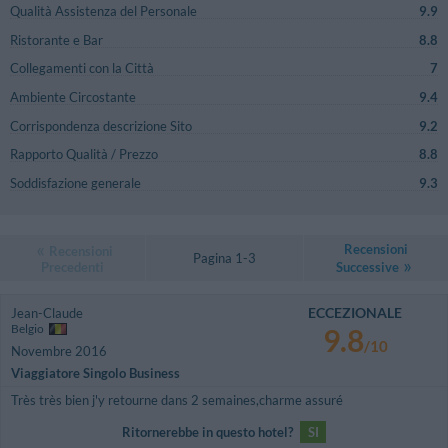
Qualità Assistenza del Personale
9.9
Ristorante e Bar
8.8
Collegamenti con la Città
7
Ambiente Circostante
9.4
Corrispondenza descrizione Sito
9.2
Rapporto Qualità / Prezzo
8.8
Soddisfazione generale
9.3
Recensioni
Recensioni
Pagina 1-3
Precedenti
Successive
ECCEZIONALE
Jean-Claude
Belgio
9.8
/10
Novembre 2016
Viaggiatore Singolo Business
Très très bien j'y retourne dans 2 semaines,charme assuré
Ritornerebbe in questo hotel?
SI