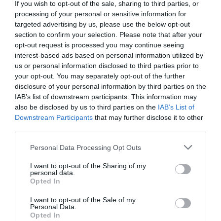
If you wish to opt-out of the sale, sharing to third parties, or
processing of your personal or sensitive information for
Chambre: trop chère pour une mansarde.
targeted advertising by us, please use the below opt-out
Ritornerebbe in questo hotel?
NO
section to confirm your selection. Please note that after your
dettagli
opt-out request is processed you may continue seeing
interest-based ads based on personal information utilized by
us or personal information disclosed to third parties prior to
FAVOLOSO
Jean Claude
Francia
8.6
your opt-out. You may separately opt-out of the further
/10
Giugno 2010
disclosure of your personal information by third parties on the
IAB’s list of downstream participants. This information may
Viaggiatore con amici/colleghi
also be disclosed by us to third parties on the
IAB’s List of
Ritornerebbe in questo hotel?
SI
Downstream Participants
that may further disclose it to other
dettagli
third parties.
Personal Data Processing Opt Outs
ECCEZIONALE
Andreas
Austria
9.5
/10
I want to opt-out of the Sharing of my
Aprile 2010
personal data.
Opted In
Ritornerebbe in questo hotel?
NON SO
dettagli
I want to opt-out of the Sale of my
Personal Data.
Opted In
ECCELLENTE
Dominique