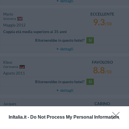
dettagli
ECCELLENTE
Mario
Svizzera
9.3
/10
Maggio 2012
Coppia età media superiore ai 35 anni
Ritornerebbe in questo hotel?
SI
dettagli
FAVOLOSO
Klaus
Germania
8.8
/10
Agosto 2011
Ritornerebbe in questo hotel?
SI
dettagli
CARINO
Jacques
Francia
6.9
/10
Giugno 2011
InItalia.it -
Do Not Process My Personal Information
Coppia età media superiore ai 35 anni
Personnel: restaurant, hôtel, petit-dejéuner: très bien.