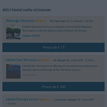
Altri Hotel nelle vicinanze:
Albergo Venezia
Via Paleocapa 10
,
La Spezia
- 6.8 Km
L'Hotel Venezia si trova a La Spezia a 50 mt dalla Stazione
ferroviaria e a breve distanza dal molo per le Cinque...
Ottimo 8.4/10
Prezzi da € 72
Hotel San Terenzo
Via Biaggini 42
,
Lerici (SP)
- 6.9 Km
L'Hotel San Terenzo è un albergo di recentissima costruzione
situato a Lerici nel borgo di San Terenzo a poca ...
0 Recensioni
Prezzi da € 140
Hotel Florida Lerici
Lungomare Biaggini 35
,
Lerici (SP)
- 7.4 Km