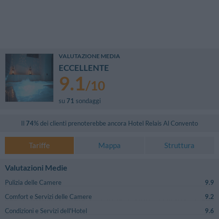
VALUTAZIONE MEDIA
ECCELLENTE
9.1
/
10
su
71
sondaggi
Il
74
% dei clienti prenoterebbe ancora
Hotel Relais Al Convento
Tariffe
Mappa
Struttura
Valutazioni Medie
Pulizia delle Camere
9.9
Comfort e Servizi delle Camere
9.2
Condizioni e Servizi dell'Hotel
9.6