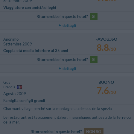
Settembre 2009
Viaggiatore con amici/colleghi
Ritornerebbe in questo hotel?
SI
dettagli
FAVOLOSO
Anonimo
Settembre 2009
8.8
/10
Coppia età media inferiore ai 35 anni
Ritornerebbe in questo hotel?
SI
dettagli
BUONO
Guy
Francia
7.6
/10
Agosto 2009
Famiglia con figli grandi
Charmant village perché sur la montagne au dessus de la spezia
Le restaurant est typiquement italien, maginifiques antipasti de la terre ou
de la mer.
Ritornerebbe in questo hotel?
NON SO