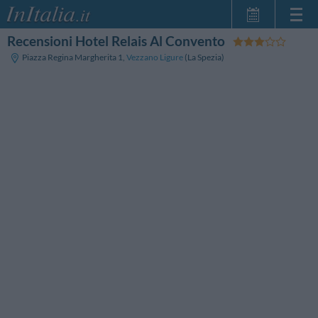
Recensioni Hotel Relais Al Convento
Home Page
Piazza Regina Margherita 1
,
Vezzano Ligure
(La Spezia)
Le mie Prenotazioni
InItalia Club
Lingua