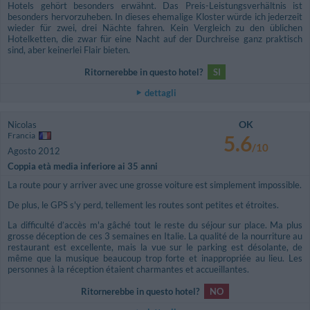
Hotels gehört besonders erwähnt. Das Preis-Leistungsverhältnis ist
besonders hervorzuheben. In dieses ehemalige Kloster würde ich jederzeit
wieder für zwei, drei Nächte fahren. Kein Vergleich zu den üblichen
Hotelketten, die zwar für eine Nacht auf der Durchreise ganz praktisch
sind, aber keinerlei Flair bieten.
Ritornerebbe in questo hotel?
SI
dettagli
OK
Nicolas
Francia
5.6
/10
Agosto 2012
Coppia età media inferiore ai 35 anni
La route pour y arriver avec une grosse voiture est simplement impossible.
De plus, le GPS s'y perd, tellement les routes sont petites et étroites.
La difficulté d’accès m'a gâché tout le reste du séjour sur place. Ma plus
grosse déception de ces 3 semaines en Italie. La qualité de la nourriture au
restaurant est excellente, mais la vue sur le parking est désolante, de
même que la musique beaucoup trop forte et inappropriée au lieu. Les
personnes à la réception étaient charmantes et accueillantes.
Ritornerebbe in questo hotel?
NO