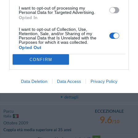
Francia
9.4
I want to opt-out of processing my
/10
Aprile 2010
Personal Data for Targeted Advertising.
Opted In
Coppia età media superiore ai 35 anni
Ritornerebbe in questo hotel?
SI
I want to opt-out of Collection, Use,
Retention, Sale, and/or Sharing of my
dettagli
Personal Data that Is Unrelated with the
Purposes for which it was collected.
Opted Out
OTTIMO
Fabio
Svizzera
8.4
CONFIRM
/10
Febbraio 2010
Coppia età media superiore ai 35 anni
Il collegamento internet dalla camera e attorno all'hotel, sarebbe utile.
Data Deletion
Data Access
Privacy Policy
Ritornerebbe in questo hotel?
SI
dettagli
ECCEZIONALE
Porcu
Italia
9.6
/10
Ottobre 2009
Coppia età media superiore ai 35 anni