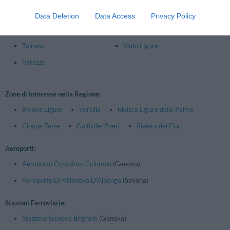
Loano
Quiliano
Data Deletion
Data Access
Privacy Policy
Savona
Spotorno
Toirano
Vado Ligure
Varazze
Zone di Interesse nella Regione:
Riviera Ligure
Versilia
Riviera Ligure delle Palme
Cinque Terre
Golfo dei Poeti
Riviera dei Fiori
Aeroporti:
Aeroporto Cristoforo Colombo
(Genova)
Aeroporto Di Villanova D'Albenga
(Savona)
Stazioni Ferroviarie:
Stazione Genova Brignole
(Genova)