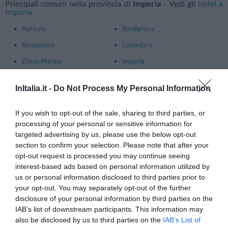
Principali comuni nella provincia di
Imperia
- Vedi gli
hotel a
Imperia
Apricale
Bordighera
Borgomaro
Castellaro
Diano Marina
Imperia
Ospedaletti
Pigna
InItalia.it -
Do Not Process My Personal Information
Rocchetta Nervina
San Bartolomeo Al Mare
San Lorenzo Al Mare
Sanremo
If you wish to opt-out of the sale, sharing to third parties, or
processing of your personal or sensitive information for
Santo Stefano Al Mare
Taggia
targeted advertising by us, please use the below opt-out
Ventimiglia
section to confirm your selection. Please note that after your
opt-out request is processed you may continue seeing
Principali comuni nella provincia di
La Spezia
- Vedi gli
hotel a
interest-based ads based on personal information utilized by
La Spezia
us or personal information disclosed to third parties prior to
your opt-out. You may separately opt-out of the further
Ameglia
Arcola
disclosure of your personal information by third parties on the
Bonassola
Borghetto Di Vara
IAB’s list of downstream participants. This information may
also be disclosed by us to third parties on the
IAB’s List of
Brugnato
Carrodano