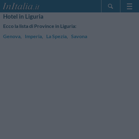
Hotel in Liguria
Home Page
Ecco la lista di Province in Liguria:
Le mie Prenotazioni
Genova
,
Imperia
,
La Spezia
,
Savona
InItalia Club
Lingua