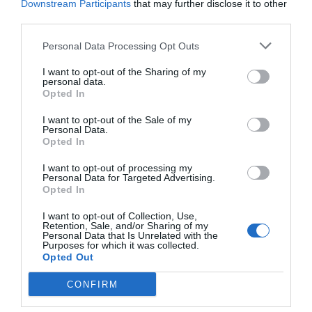
Downstream Participants
that may further disclose it to other
Castelnuovo Magra
Deiva Marina
third parties.
Framura
La Spezia
Personal Data Processing Opt Outs
Lerici
Levanto
I want to opt-out of the Sharing of my
personal data.
Monterosso Al Mare
Ortonovo
Opted In
Pignone
Portovenere
I want to opt-out of the Sale of my
Riccò Del Golfo Di Spezia
Riomaggiore
Personal Data.
Opted In
Sarzana
Varese Ligure
I want to opt-out of processing my
Vernazza
Vezzano Ligure
Personal Data for Targeted Advertising.
Opted In
Principali comuni nella provincia di
Savona
- Vedi gli
hotel a
Savona
I want to opt-out of Collection, Use,
Retention, Sale, and/or Sharing of my
Personal Data that Is Unrelated with the
Alassio
Albenga
Purposes for which it was collected.
Opted Out
Borgio Verezzi
Carcare
CONFIRM
Celle Ligure
Ceriale
Finale Ligure
Laigueglia