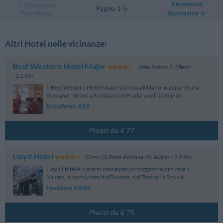
Recensioni
Recensioni
Pagina 1-5
Precedenti
Successive
Altri Hotel nelle vicinanze:
Best Western Hotel Major
Viale Isonzo 2
,
Milano
- 1.1 Km
Il Best Western Hotel Major si trova a Milano in zona "Porta
Romana", vicino a Fondazione Prada, a soli 10 minuti...
Eccellente 9/10
Prezzi da € 77
Lloyd Hotel
Corso Di Porta Romana 48
,
Milano
- 2.8 Km
Lloyd Hotel è la scelta ideale per un soggiorno di classe a
Milano, a pochi passi dal Duomo, dal Teatro La Scala e ...
Favoloso 8.6/10
Prezzi da € 75