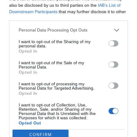
dettagli
also be disclosed by us to third parties on the
IAB’s List of
Downstream Participants
that may further disclose it to other
OK
Matteo
third parties.
Italia
5.7
/10
Settembre 2012
Personal Data Processing Opt Outs
Ritornerebbe in questo hotel?
SI
I want to opt-out of the Sharing of my
personal data.
dettagli
Opted In
BUONO
Anonimo
I want to opt-out of the Sale of my
Settembre 2012
7.8
Personal Data.
/10
Opted In
Viaggiatore Singolo Business
L'albergo è a poco più di un km dalla fermata di Corvetto ed è quindi molto
I want to opt-out of processing my
comodo per chi arriva a Rogoredo. C'è un autobus ma è poco frequente, è
Personal Data for Targeted Advertising.
una bella passeggiata. La stanza era molto grande ed affacciava su un
Opted In
piccolo parco.
I want to opt-out of Collection, Use,
Ritornerebbe in questo hotel?
NON SO
Retention, Sale, and/or Sharing of my
Personal Data that Is Unrelated with the
dettagli
Purposes for which it was collected.
Opted Out
ECCEZIONALE
Angelo
Italia
9.6
CONFIRM