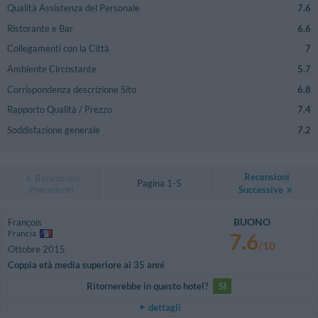
Qualità Assistenza del Personale
7.6
Ristorante e Bar
6.6
Collegamenti con la Città
7
Ambiente Circostante
5.7
Corrispondenza descrizione Sito
6.8
Rapporto Qualità / Prezzo
7.4
Soddisfazione generale
7.2
Recensioni
Recensioni
Pagina 1-5
Precedenti
Successive
BUONO
François
Francia
7.6
/10
Ottobre 2015
Coppia età media superiore ai 35 anni
Ritornerebbe in questo hotel?
SI
dettagli