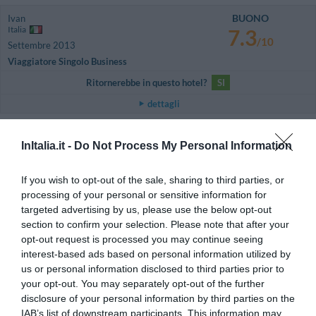
BUONO
Ivan
Italia
7.3
/10
Settembre 2013
Viaggiatore Singolo Business
Ritornerebbe in questo hotel?
SI
dettagli
OTTIMO
Ingrid
InItalia.it -
Do Not Process My Personal Information
Italia
8.2
/10
Agosto 2013
Coppia età media inferiore ai 35 anni
If you wish to opt-out of the sale, sharing to third parties, or
processing of your personal or sensitive information for
Ritornerebbe in questo hotel?
SI
targeted advertising by us, please use the below opt-out
dettagli
section to confirm your selection. Please note that after your
opt-out request is processed you may continue seeing
FAVOLOSO
Horacio Jose
interest-based ads based on personal information utilized by
Argentina
8.6
us or personal information disclosed to third parties prior to
/10
Maggio 2013
your opt-out. You may separately opt-out of the further
disclosure of your personal information by third parties on the
Ritornerebbe in questo hotel?
NON SO
IAB’s list of downstream participants. This information may