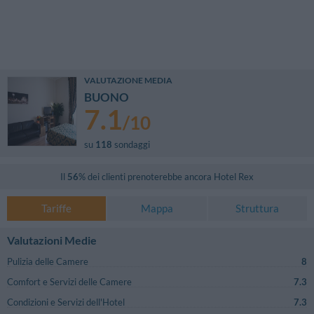
VALUTAZIONE MEDIA
BUONO
7.1
/
10
su
118
sondaggi
Il
56
% dei clienti prenoterebbe ancora
Hotel Rex
Tariffe
Mappa
Struttura
Valutazioni Medie
Pulizia delle Camere
8
Comfort e Servizi delle Camere
7.3
Condizioni e Servizi dell'Hotel
7.3