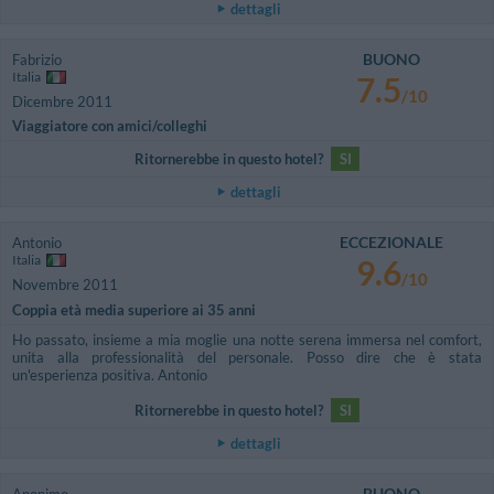
dettagli
BUONO
Fabrizio
Italia
7.5
/10
Dicembre 2011
Viaggiatore con amici/colleghi
Ritornerebbe in questo hotel?
SI
dettagli
ECCEZIONALE
Antonio
Italia
9.6
/10
Novembre 2011
Coppia età media superiore ai 35 anni
Ho passato, insieme a mia moglie una notte serena immersa nel comfort,
unita alla professionalità del personale. Posso dire che è stata
un'esperienza positiva. Antonio
Ritornerebbe in questo hotel?
SI
dettagli
BUONO
Anonimo