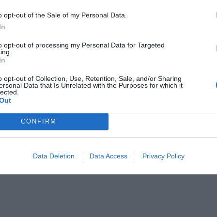
ttà
Transfer da/per Aeroporto
o opt-out of the Sale of my Personal Data.
In
stiche dell'hotel
to opt-out of processing my Personal Data for Targeted
ing.
atori
Camere Non Fumatori
In
Gay Friendly
o recentemente
o opt-out of Collection, Use, Retention, Sale, and/or Sharing
ersonal Data that Is Unrelated with the Purposes for which it
lected.
Out
CONFIRM
Data Deletion
Data Access
Privacy Policy