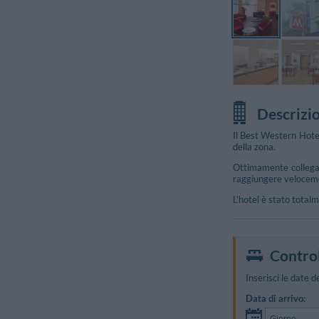
Descrizi
Il Best Western Hotel
della zona.
Ottimamente collegato
raggiungere velocemen
L'hotel è stato totalm
Control
Inserisci le date d
Data di arrivo: