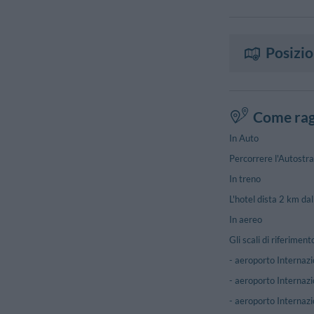
Posizi
Come rag
In Auto
Percorrere l'Autostrad
In treno
L'hotel dista 2 km da
In aereo
Gli scali di riferiment
- aeroporto Internazi
- aeroporto Internaz
- aeroporto Internazi