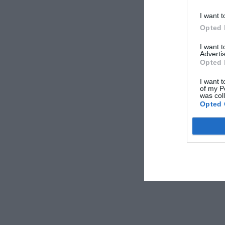
Tour della ci
I want t
Opted 
Caratteri
I want 
Advertis
Camere Fum
Opted 
Design hotel
Ristrutturat
I want t
of my P
was col
Opted 