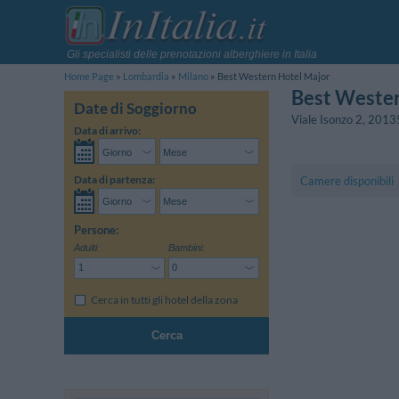
Gli specialisti delle prenotazioni alberghiere in Italia
Home Page
Lombardia
Milano
Best Western Hotel Major
Best Wester
Date di Soggiorno
Viale Isonzo 2
,
2013
Data di arrivo:
Data di partenza:
Camere disponibili
Persone:
Adulti:
Bambini:
Cerca in tutti gli hotel della zona
Cerca