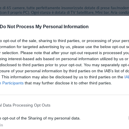
e di 65 camere, tutte perfettamente insonorizzate dotate di prese fax/modem
(con il proprio PC). Ogni stanza è dotata di TV Satellitare, Mini bar, Aria condi
con e senza parquet.
 si intendono 2 camere matrimoniali/doppie comunicanti tra loro.
Do Not Process My Personal Information
Singola, Matrimoniale, Tripla, Quadrupla, Doppia uso Singola, Matrimoniale Sup
ort, Doppia uso Singola Comfort.
to opt-out of the sale, sharing to third parties, or processing of your per
formation for targeted advertising by us, please use the below opt-out s
r selection. Please note that after your opt-out request is processed y
nclusi nel prezzo
eing interest-based ads based on personal information utilized by us or
disclosed to third parties prior to your opt-out. You may separately opt-
mali Piccola Taglia
Aria condizionata nelle aree comuni
losure of your personal information by third parties on the IAB’s list of
Cassaforte
. This information may also be disclosed by us to third parties on the
IA
agli
Informazioni Turistiche
Personale Multilingua
Participants
that may further disclose it to other third parties.
Reception - 24 ore su 24
l Data Processing Opt Outs
a Pagamento
ta
Lavaggio a secco
o opt-out of the Sharing of my personal data.
nterno Coperto
Parcheggio Interno in box Privato
In
copiatrice
Servizio medico