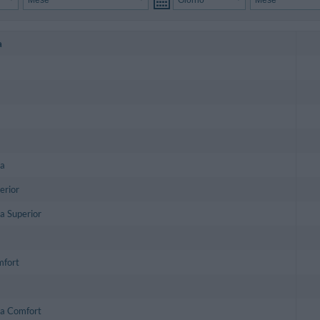
a
la
erior
a Superior
mfort
la Comfort