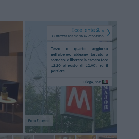
Eccellente
9
/
10
Punteggio basato su
47
recensioni
ta l'occasione ci rivado
Terzo o quarto soggiorno
Faceva più cal
ri.
nell'albergo, abbiamo tardato a
camera di no
scendere e liberare la camera (ore
non funzion
12.20 al posto di 12.00), ed il
dovuto. Il prez
portiere ...
Antonio,
Diego,
Italia
Italia
Foto Esterno