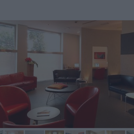
amera un po' troppo piccola
Potreste fornirvi di una crema
Se capi
tesa come mq
idratante per i clienti sopratutto
volentie
per il periodo invernale.
Fabio,
Sebastiano,
Italia
Italia