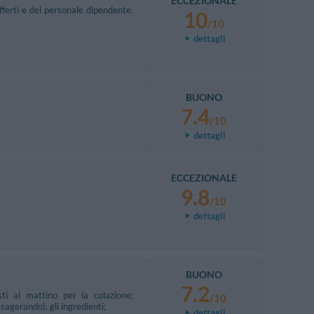
ECCEZIONALE
fferti e del personale dipendente.
10
/10
dettagli
BUONO
7.4
/10
dettagli
ECCEZIONALE
9.8
/10
dettagli
BUONO
7.2
ti al mattino per la colazione;
/10
sagerando), gli ingredienti;
dettagli