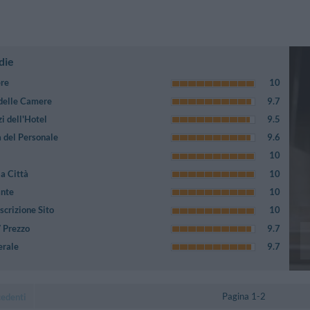
die
ere
10
 delle Camere
9.7
i dell'Hotel
9.5
 del Personale
9.6
10
a Città
10
ante
10
crizione Sito
10
/ Prezzo
9.7
erale
9.7
Pagina 1-2
cedenti