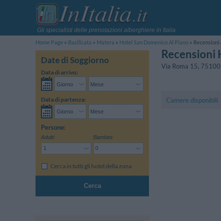
Gli specialisti delle prenotazioni alberghiere in Italia
Home Page
Basilicata
Matera
Hotel San Domenico Al Piano
Recensioni 
Recensioni 
Date di Soggiorno
Via Roma 15
,
75100
Data di arrivo:
Data di partenza:
Camere disponibili
Persone:
Adulti:
Bambini:
Cerca in tutti gli hotel della zona
Cerca