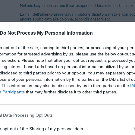
Nel mio bagno non c'erano il portasapone e il bicchiere portaspazzol
La hall dell'albergo presentava il plafone dipinto a metà e con addi
ancora appiccicato alle colonne, ai condizionatori, ecc.
Nella prenotazione c'era scritto "stanza con Jacuzzi" invece solo doc
Do Not Process My Personal Information
Pertanto, nulla di grave, ma sintomo di superficialità, poca accurate
Infine, il parcheggio a pagamento: ben 15 EUR al giorno, mi ha dat
to opt-out of the sale, sharing to third parties, or processing of your per
per due notti 250 EUR!
formation for targeted advertising by us, please use the below opt-out s
Grazie per l'attenzione.
r selection. Please note that after your opt-out request is processed y
eing interest-based ads based on personal information utilized by us or
Ritornerebbe in questo hotel?
NON SO
disclosed to third parties prior to your opt-out. You may separately opt-
losure of your personal information by third parties on the IAB’s list of
. This information may also be disclosed by us to third parties on the
IA
Participants
that may further disclose it to other third parties.
Ritornerebbe in questo hotel?
SI
nni
l Data Processing Opt Outs
o opt-out of the Sharing of my personal data.