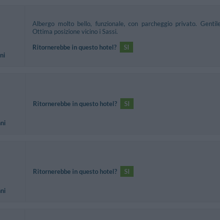
Albergo molto bello, funzionale, con parcheggio privato. Gentile
Ottima posizione vicino i Sassi.
Ritornerebbe in questo hotel?
SI
ni
Ritornerebbe in questo hotel?
SI
nni
Ritornerebbe in questo hotel?
SI
nni