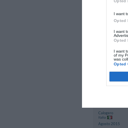
Opted 
Ottobre 2017
Coppia età media
I want t
superiore ai 35 a
Opted 
I want 
Claude
Advertis
Francia
Opted 
Luglio 2016
I want t
Coppia età media
of my P
superiore ai 35 a
was col
Opted 
Silvia
Italia
Giugno 2016
Viaggiatore con
amici/colleghi
Calogero
Italia
Agosto 2015