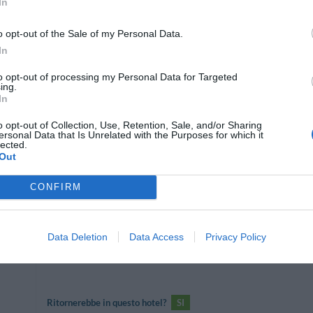
In
Ritornerebbe in questo hotel?
SI
o opt-out of the Sale of my Personal Data.
nni
In
to opt-out of processing my Personal Data for Targeted
ing.
In
Ritornerebbe in questo hotel?
SI
o opt-out of Collection, Use, Retention, Sale, and/or Sharing
ersonal Data that Is Unrelated with the Purposes for which it
nni
lected.
Out
CONFIRM
Ritornerebbe in questo hotel?
SI
Data Deletion
Data Access
Privacy Policy
Ritornerebbe in questo hotel?
SI