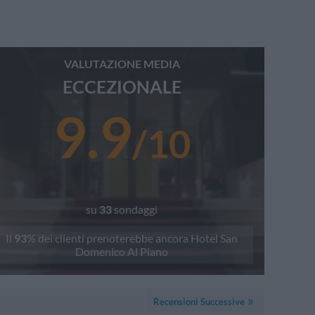
VALUTAZIONE MEDIA
ECCEZIONALE
9.9
/
10
su
33
sondaggi
Il
93
% dei clienti prenoterebbe ancora
Hotel San
Domenico Al Piano
Recensioni Successive