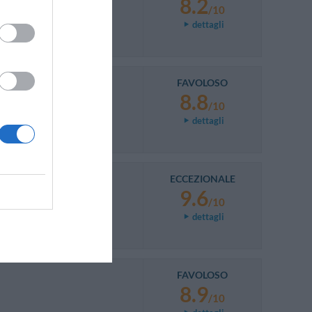
8.2
/10
dettagli
FAVOLOSO
8.8
/10
dettagli
ECCEZIONALE
9.6
/10
dettagli
FAVOLOSO
8.9
/10