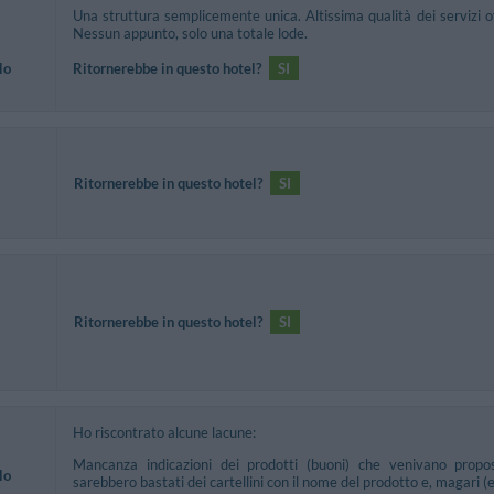
Una struttura semplicemente unica. Altissima qualità dei servizi o
Nessun appunto, solo una totale lode.
lo
Ritornerebbe in questo hotel?
SI
Ritornerebbe in questo hotel?
SI
Ritornerebbe in questo hotel?
SI
Ho riscontrato alcune lacune:
Mancanza indicazioni dei prodotti (buoni) che venivano propos
lo
sarebbero bastati dei cartellini con il nome del prodotto e, magari (e