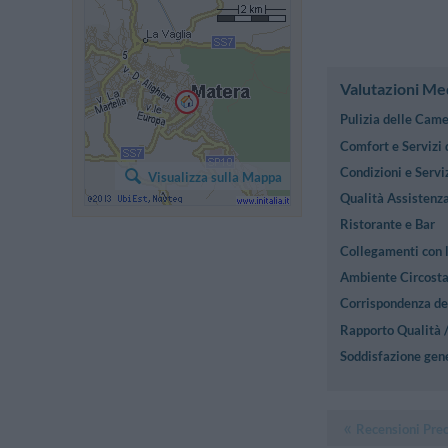
Valutazioni Me
Pulizia delle Cam
Comfort e Servizi
Condizioni e Serviz
Visualizza sulla Mappa
Qualità Assistenza
Ristorante e Bar
Collegamenti con l
Ambiente Circost
Corrispondenza des
Rapporto Qualità 
Soddisfazione gen
Recensioni Pre