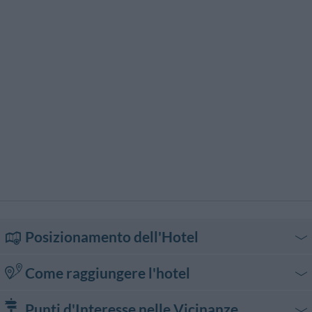
Servizio Fax
Servizio Fotocopiatrice
Servizio Interpreti
Servizio Limousine
Servizio di Baby Sitter
Servizio di ritiro e riconsegna
auto
Servizio medico
Snack bar
Stireria
Tour della città
Transfer da/per Aeroporto
Transfer da/per Fiera
Transfer da/per Porto
Posizionamento dell'Hotel
Come raggiungere l'hotel
In auto
Punti d'Interesse nelle Vicinanze