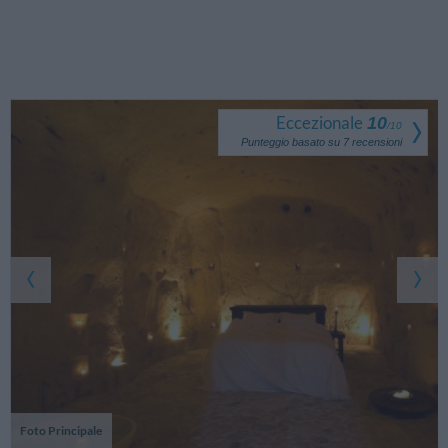
Eccezionale
10
/
10
Punteggio basato su
7
recensioni
Foto Principale