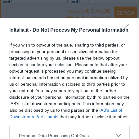
€ 175,00
Prezzi da
CERCA
Miglior Prezzo Garantito
InItalia.it -
Do Not Process My Personal Information
Tipologia Camera
Capienza
Matrimoniale
2
MOSTRA TARIFFE
If you wish to opt-out of the sale, sharing to third parties, or
processing of your personal or sensitive information for
Matrimoniale Superior
2
MOSTRA TARIFFE
targeted advertising by us, please use the below opt-out
Matrimoniale Suite
2
MOSTRA TARIFFE
section to confirm your selection. Please note that after your
opt-out request is processed you may continue seeing
Le camere sono tutte restaurate nel totale rispetto del carattere e del
interest-based ads based on personal information utilized by
fascino originale della struttura.
us or personal information disclosed to third parties prior to
L´arredo è essenziale e realizzato con materiale di recupero secolare
your opt-out. You may separately opt-out of the further
donando alla struttura un’atmosfera unica.
disclosure of your personal information by third parties on the
IAB’s list of downstream participants. This information may
Letti decorati da coperte tessute a mano e crolli nuziali di vecchio lino.
also be disclosed by us to third parties on the
IAB’s List of
All’arrivo in camera per gli ospiti frutta di stagione e acqua fresca.
Downstream Participants
that may further disclose it to other
Alla sera centinaia di candele vengono accese ad illuminare la camera.
third parties.
La vista dalle camere offre impressionanti spettacoli naturali.
Personal Data Processing Opt Outs