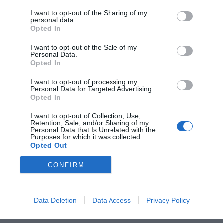
Camere disponibili: Matrimoniale, Matrimoniale Superior, Matrimoniale
Suite.
I want to opt-out of the Sharing of my
personal data.
Opted In
Servizi Inclusi nel prezzo
I want to opt-out of the Sale of my
Personal Data.
Opted In
Accettati Animali
Accettati Animali Piccola Taglia
Ristorante e Bar
Aria condizionata nelle aree
Banco Escursioni
I want to opt-out of processing my
comuni
Cameriere personale
Personal Data for Targeted Advertising.
Agli ospiti viene proposto su richiesta degustazioni dei prodotti locali a
Cassaforte
Check In e Check Out Rapidi
Opted In
Servizi a Pagamento
lume di centinaia di candele.
Connessione ad Internet
Deposito Bagagli
Informazioni Turistiche
Internet Point
I want to opt-out of Collection, Use,
Bar
Caffetteria
Retention, Sale, and/or Sharing of my
Caratteristiche dell'hotel
Noleggio Biciclette
Personale Multilingua
Centro Fitness / Palestra
Ciclismo
Personal Data that Is Unrelated with the
Portiere
Quotidiani
Purposes for which it was collected.
Cucina Tipica Locale
Equitazione
Camere Non Fumatori
Camere VIP
Reception - 24 ore su 24
Sala Lettura
Opted Out
Escursioni
Kinderheim / Soggiorni per
Design hotel
Dimora storica
bambini
Edificio storico
Gay Friendly
CONFIRM
Lavaggio a secco
Lavanderia
Giardino
Hotel di Lusso
Massaggi
Noleggio Apparecchiature per
Meeting / Congressi
Luogo di Culto
Ristrutturato recentemente
Noleggio Auto
Noleggio Moto / Scooter
Suite Nuziale
Terrazza
Data Deletion
Data Access
Privacy Policy
Percorsi in bicicletta
Pranzo al sacco
Vista Panoramica
Ricevimenti / Banchetti /
Ristorante
Cerimonie
Sala Banchetti / Ricevimenti