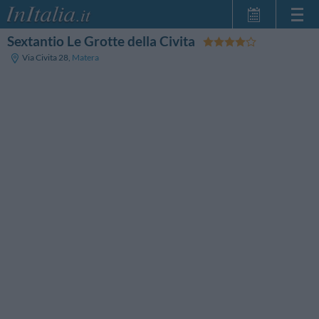
Sextantio Le Grotte della Civita
Home Page
Via Civita 28
,
Matera
Le mie Prenotazioni
InItalia Club
Lingua