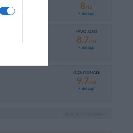
8
/10
dettagli
FAVOLOSO
8.7
/10
dettagli
ECCEZIONALE
9.7
/10
dettagli
Recensioni Successive