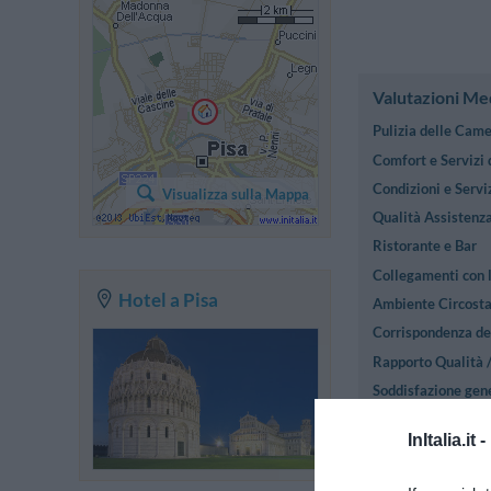
Valutazioni Me
Pulizia delle Cam
Comfort e Servizi
Condizioni e Serviz
Visualizza sulla Mappa
Qualità Assistenza
Ristorante e Bar
Collegamenti con l
Hotel a Pisa
Ambiente Circost
Corrispondenza des
Rapporto Qualità 
Soddisfazione gen
InItalia.it -
Recensioni Pre