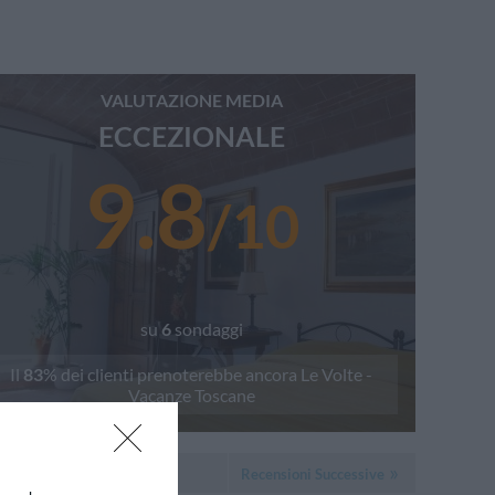
VALUTAZIONE MEDIA
ECCEZIONALE
9.8
/
10
su
6
sondaggi
Il
83
% dei clienti prenoterebbe ancora
Le Volte -
Vacanze Toscane
Recensioni Successive