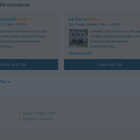
lle vicinanze:
ia Hotel
La Torre
 12
,
Pisa
- 0.5 Km
Via Cesare Battisti
,
Pisa
- 1.3 Km
oyal Victoria Hotel si trova nel
L'Hotel La Torre si trova a Pisa 
e del centro storico di Pisa a
mt dalla Stazione Centrale, a b
e distanza dalla Stazione
distanza dall'aeroporto
viaria e...
Internazionale...
Ottimo 8.3/10
Prezzi da € 100
Prezzi da € 50
Pisa
»
Giudizi degli Ospiti
Mappe e Itinerari