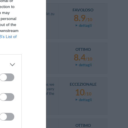
sonal or
ection to
FAVOLOSO
ou may
ng . Ohne Service und Kontakt zu
8.9
 personal
/10
out of the
dettagli
 downstream
B’s List of
OTTIMO
8.4
/10
dettagli
ECCEZIONALE
h we had had mosquito nets, as we
oliday, and were made to feel very
10
ot hesitate to book at one of the
/10
dettagli
OTTIMO