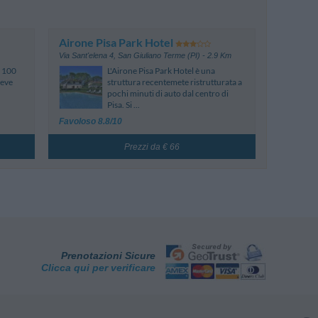
Airone Pisa Park Hotel
Via Sant'elena 4
,
San Giuliano Terme (PI)
- 2.9 Km
a 100
L'Airone Pisa Park Hotel è una
reve
struttura recentemete ristrutturata a
pochi minuti di auto dal centro di
Pisa. Si ...
Favoloso 8.8/10
Prezzi da € 66
Prenotazioni Sicure
Clicca qui per verificare