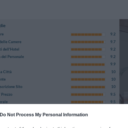
die
ere
9.2
 delle Camere
9.7
i dell'Hotel
9.2
 del Personale
9.2
9.9
a Città
10
ante
10
crizione Sito
10
/ Prezzo
9.5
erale
9.5
Do Not Process My Personal Information
Pagina 1-1
cedenti