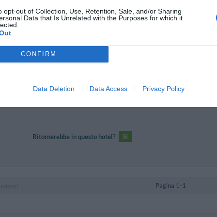
Ritornerebbe in questo hotel?
NON SO
o opt-out of Collection, Use, Retention, Sale, and/or Sharing
ersonal Data that Is Unrelated with the Purposes for which it
lected.
Out
CONFIRM
Ritornerebbe in questo hotel?
SI
Data Deletion
Data Access
Privacy Policy
Ritornerebbe in questo hotel?
SI
Pagina 1-1
cedenti