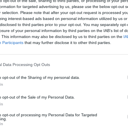
to opt-out of the sale, sharing to third parties, or processing of your per
formation for targeted advertising by us, please use the below opt-out s
r selection. Please note that after your opt-out request is processed y
Es handelte sich nicht um ein Hotel, sondern um eine Ferienwohnu
personal
eing interest-based ads based on personal information utilized by us or
disclosed to third parties prior to your opt-out. You may separately opt-
Ritornerebbe in questo hotel?
SI
losure of your personal information by third parties on the IAB’s list of
ni
. This information may also be disclosed by us to third parties on the
IA
Participants
that may further disclose it to other third parties.
Ritornerebbe in questo hotel?
SI
l Data Processing Opt Outs
o opt-out of the Sharing of my personal data.
In
Very good communication before we arrived, and on arrival. I wis
suffered with bites at night. Apart from this, we had a wonderful h
welcome. I would definitely recommend this apartment, and would n
o opt-out of the Sale of my Personal Data.
other Vacanze Toscane apartments. Many thanks.
 grandi
In
Ritornerebbe in questo hotel?
SI
to opt-out of processing my Personal Data for Targeted
ing.
In