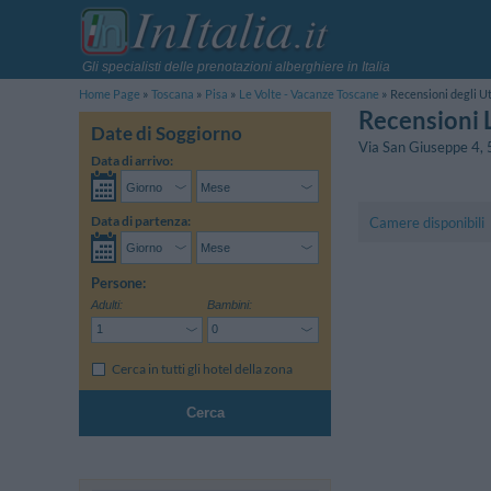
Gli specialisti delle prenotazioni alberghiere in Italia
Home Page
Toscana
Pisa
Le Volte - Vacanze Toscane
Recensioni degli U
Recensioni 
Date di Soggiorno
Via San Giuseppe 4
,
Data di arrivo:
Data di partenza:
Camere disponibili
Persone:
Adulti:
Bambini:
Cerca in tutti gli hotel della zona
Cerca