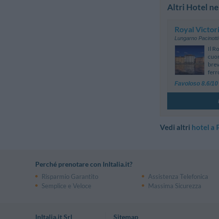
Altri Hotel ne
Royal Victor
Lungarno Pacinotti
Il R
cuor
brev
ferro
Favoloso 8.6/10
Vedi altri
hotel a 
Perché prenotare con InItalia.it?
Risparmio Garantito
Assistenza Telefonica
Semplice e Veloce
Massima Sicurezza
InItalia.it Srl
Sitemap