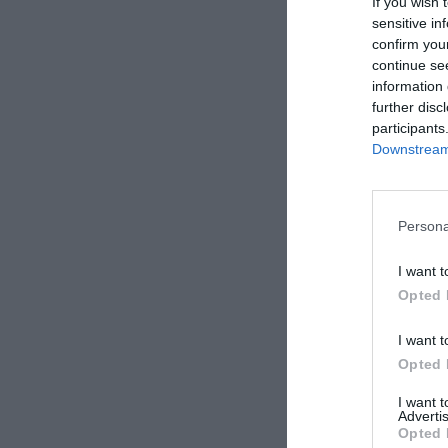
If you wish 
sensitive in
Elke
confirm you
Germania
continue se
Agosto 2015
information 
Coppia età media
further disc
superiore ai 35 an
participants
Downstream 
Giovanna
Paesi Bassi
Giugno 2014
Persona
Gruppo
I want t
Opted 
Debbie
Regno Unito
Agosto 2013
I want t
Famiglia con figli
Opted 
I want 
Advertis
Opted 
Micelli