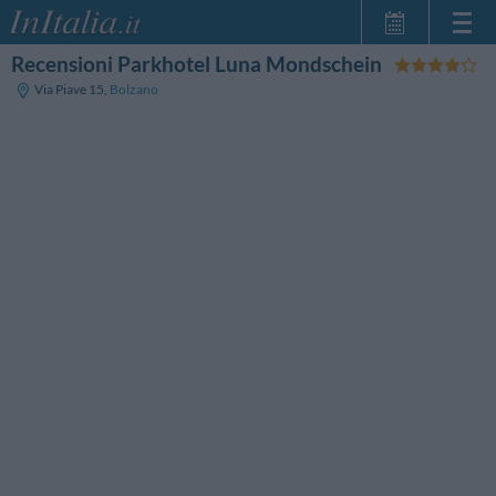
Recensioni Parkhotel Luna Mondschein
Home Page
Via Piave 15
,
Bolzano
Le mie Prenotazioni
InItalia Club
Lingua