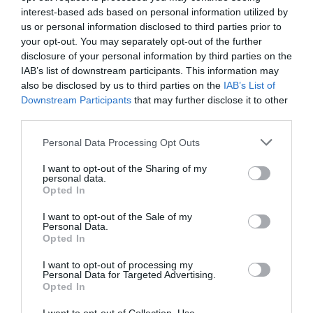
interest-based ads based on personal information utilized by
Non molto preparati dal punto di vista fiscale.
us or personal information disclosed to third parties prior to
Avevo bisogno della fattura, ma hanno emesso ricevuta prima ancora che
your opt-out. You may separately opt-out of the further
mettessi piede in albergo.
disclosure of your personal information by third parties on the
Ritornerebbe in questo hotel?
NON SO
IAB’s list of downstream participants. This information may
also be disclosed by us to third parties on the
IAB’s List of
dettagli
Downstream Participants
that may further disclose it to other
third parties.
CARINO
Ernst
Austria
6.4
Personal Data Processing Opt Outs
/10
Settembre 2018
Coppia età media superiore ai 35 anni
I want to opt-out of the Sharing of my
personal data.
Hatten ein höherwertigeres Zimmer gebucht und wurden nicht darauf
Opted In
aufmerksam gemacht, dass dies nicht verfügbar war. Kamen nach dem
Bezug darauf, dass dies nicht stimmen konnte und reklamierten. Ergebnis,
dass wir das gebuchte Zimmer nicht mehr bekamen und man uns erklärte,
I want to opt-out of the Sale of my
Personal Data.
dass bei der Buchung etwas schiefging und der Zimmerpreis korrigiert
Opted In
wurde. Hat aber gedauert, finde ich extrem schwach. War sicher, dass
letzte mal in diesem Hotel.
I want to opt-out of processing my
Ritornerebbe in questo hotel?
NO
Personal Data for Targeted Advertising.
Opted In
dettagli