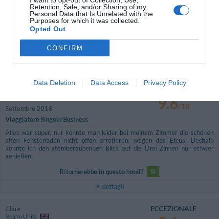
I want to opt-out of Collection, Use,
Retention, Sale, and/or Sharing of my
ECCEZIONALE
Miguel
Personal Data that Is Unrelated with the
Brasile
9.6
Purposes for which it was collected.
/10
Settembre 2018
Opted Out
Coppia età media superiore ai 35 anni
CONFIRM
Ritornerebbe in questo hotel?
SI
dettagli
Data Deletion
Data Access
Privacy Policy
ECCEZIONALE
Daniela
Germania
9.6
/10
Settembre 2018
Viaggiatore Singolo Business
Alles war super, nur konnte man leider bei meinem Zimmer die schönen
alten Fensterläden nicht offen arretieren, wegen des Efeus. Deshalb
konnte ich den atemberaubenden Blick auf die Drei Zinnen nur schwer
genießen.
Ritornerebbe in questo hotel?
SI
dettagli
ECCEZIONALE
Clare
Regno Unito