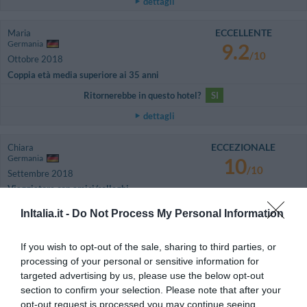
dettagli
ECCELLENTE
Maria
Germania
9.2
/10
Ottobre 2018
Coppia età media superiore ai 35 anni
Ritornerebbe in questo hotel?
SI
dettagli
ECCEZIONALE
Chiara
Germania
10
/10
Settembre 2018
Viaggiatore con amici/colleghi
Ritornerebbe in questo hotel?
SI
InItalia.it -
Do Not Process My Personal Information
dettagli
If you wish to opt-out of the sale, sharing to third parties, or
OTTIMO
processing of your personal or sensitive information for
Carla
Italia
8.2
targeted advertising by us, please use the below opt-out
/10
Settembre 2018
section to confirm your selection. Please note that after your
Coppia età media superiore ai 35 anni
opt-out request is processed you may continue seeing