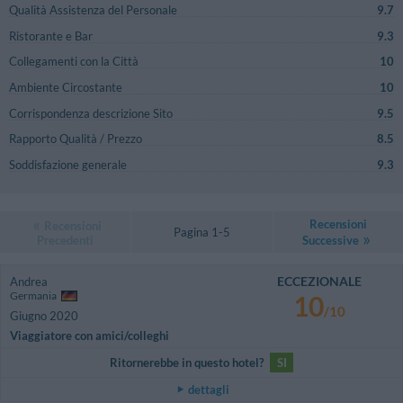
Qualità Assistenza del Personale
9.7
Ristorante e Bar
9.3
Collegamenti con la Città
10
Ambiente Circostante
10
Corrispondenza descrizione Sito
9.5
Rapporto Qualità / Prezzo
8.5
Soddisfazione generale
9.3
Recensioni
Recensioni
Pagina 1-5
Precedenti
Successive
ECCEZIONALE
Andrea
Germania
10
/10
Giugno 2020
Viaggiatore con amici/colleghi
Ritornerebbe in questo hotel?
SI
dettagli