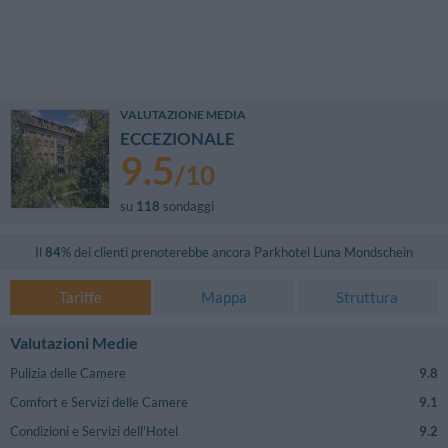
VALUTAZIONE MEDIA
ECCEZIONALE
9.5
/
10
su
118
sondaggi
Il
84
% dei clienti prenoterebbe ancora
Parkhotel Luna Mondschein
Tariffe
Mappa
Struttura
Valutazioni Medie
Pulizia delle Camere
9.8
Comfort e Servizi delle Camere
9.1
Condizioni e Servizi dell'Hotel
9.2