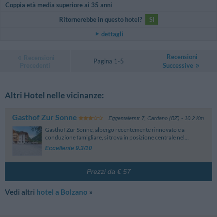
Coppia età media superiore ai 35 anni
Ritornerebbe in questo hotel?
SI
dettagli
Recensioni
Recensioni
Pagina 1-5
Precedenti
Successive
Altri Hotel nelle vicinanze:
Gasthof Zur Sonne
Eggentalerstr 7
,
Cardano (BZ)
- 10.2 Km
Gasthof Zur Sonne, albergo recentemente rinnovato e a
conduzione famigliare, si trova in posizione centrale nel...
Eccellente 9.3/10
Prezzi da € 57
Vedi altri
hotel a Bolzano
»