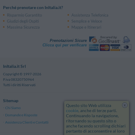
Perché prenotare con InItalia.it?
Risparmio Garantito
Assistenza Telefonica
Giudizi degli Ospiti
Semplice e Veloce
Massima Sicurezza
Mappe e Itinerari
Prenotazioni Sicure
Clicca qui per verificare
InItalia.it Srl
Copyright © 1997-2026
P.iva 08320750964
Tutti i diritti Riservati
Sitemap
x
Questo sito Web utilizza
Chi Siamo
Note Legali
cookie
, anche di terze parti.
Domande e Risposte
Privacy
Continuando la navigazione,
ritornando su questo sito o
Assistenza Clienti e Contatti
Termini e Condizioni generali
anche facendo scrolling dichiari
pertanto di acconsentire al loro