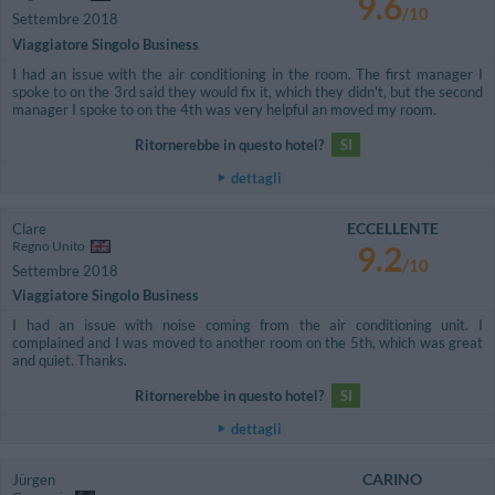
9.6
/10
Settembre 2018
Viaggiatore Singolo Business
I had an issue with the air conditioning in the room. The first manager I
spoke to on the 3rd said they would fix it, which they didn't, but the second
manager I spoke to on the 4th was very helpful an moved my room.
Ritornerebbe in questo hotel?
SI
dettagli
ECCELLENTE
Clare
Regno Unito
9.2
/10
Settembre 2018
Viaggiatore Singolo Business
I had an issue with noise coming from the air conditioning unit. I
complained and I was moved to another room on the 5th, which was great
and quiet. Thanks.
Ritornerebbe in questo hotel?
SI
dettagli
CARINO
Jürgen