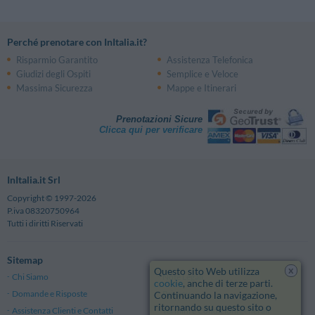
Perché prenotare con InItalia.it?
Risparmio Garantito
Assistenza Telefonica
Giudizi degli Ospiti
Semplice e Veloce
Massima Sicurezza
Mappe e Itinerari
Prenotazioni Sicure
Clicca qui per verificare
InItalia.it Srl
Copyright © 1997-2026
P.iva 08320750964
Tutti i diritti Riservati
Sitemap
x
Questo sito Web utilizza
Chi Siamo
Note Legali
cookie
, anche di terze parti.
Domande e Risposte
Privacy
Continuando la navigazione,
ritornando su questo sito o
Assistenza Clienti e Contatti
Termini e Condizioni generali