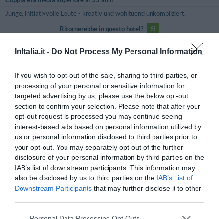
Junge, initiativvolle Leute - kreativ und wohltuend unkompliziert.
Ritornerebbe in questo hotel?
SI
dettagli
InItalia.it -
Do Not Process My Personal Information
BUONO
Monica
Italia
7.4
If you wish to opt-out of the sale, sharing to third parties, or
/10
Luglio 2012
processing of your personal or sensitive information for
Famiglia con figli piccoli
targeted advertising by us, please use the below opt-out
section to confirm your selection. Please note that after your
Promettono esattamente quello che offrono: ambiente semplice e curato,
opt-out request is processed you may continue seeing
buona cucina, cortesia e simpatia. Bravi!
interest-based ads based on personal information utilized by
Ritornerebbe in questo hotel?
SI
us or personal information disclosed to third parties prior to
dettagli
your opt-out. You may separately opt-out of the further
disclosure of your personal information by third parties on the
IAB’s list of downstream participants. This information may
Michele
n/a
Italia
also be disclosed by us to third parties on the
IAB’s List of
Giugno 2012
Downstream Participants
that may further disclose it to other
third parties.
Coppia età media superiore ai 35 anni
Ritornerebbe in questo hotel?
NO
Personal Data Processing Opt Outs