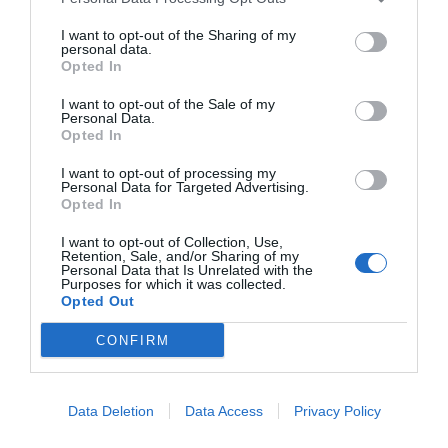
dettagli
I want to opt-out of the Sharing of my
personal data.
OK
Heidi
Opted In
Germania
5.8
/10
Maggio 2012
I want to opt-out of the Sale of my
Personal Data.
Famiglia con figli grandi
Opted In
Es wurde seitens des Hotels nur herum gemeckert.
I want to opt-out of processing my
Es gab keine Möglichkeiten die Strandhandtücher aufzuhängen.
Personal Data for Targeted Advertising.
Opted In
Ab 11 Uhr musste man das Zimmer verlassen ( ja wo gibt es denn so
etwas ).
I want to opt-out of Collection, Use,
Das Frühstück war mehr als einfach.
Retention, Sale, and/or Sharing of my
Personal Data that Is Unrelated with the
Purposes for which it was collected.
Ritornerebbe in questo hotel?
NO
Opted Out
dettagli
CONFIRM
OK
Philippe
Francia
5.6
/10
Agosto 2011
Data Deletion
Data Access
Privacy Policy
Coppia età media superiore ai 35 anni