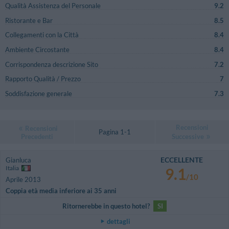
Qualità Assistenza del Personale
9.2
Ristorante e Bar
8.5
Collegamenti con la Città
8.4
Ambiente Circostante
8.4
Corrispondenza descrizione Sito
7.2
Rapporto Qualità / Prezzo
7
Soddisfazione generale
7.3
Recensioni
Recensioni
Pagina 1-1
Precedenti
Successive
ECCELLENTE
Gianluca
Italia
9.1
/10
Aprile 2013
Coppia età media inferiore ai 35 anni
Ritornerebbe in questo hotel?
SI
dettagli