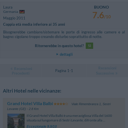
BUONO
Laura
Germania
7.6
/10
Maggio 2011
Coppia età media inferiore ai 35 anni
Bisognerebbe cambiare/sistemare le porte di ingresso alle camere e al
bagno: cigolano troppo creando disturbo soprattutto di notte.
Ritornerebbe in questo hotel?
SI
dettagli
Recensioni
Recensioni
Pagina 1-1
Precedenti
Successive
Altri Hotel nelle vicinanze:
Grand Hotel Villa Balbi
Viale Rimembranza 1
,
Sestri
Levante (GE)
- 2.8 Km
Il Grand Hotel Villa Balbi è una meravigliosa Villa del 1600
situata sul lungomare di Sestri Levante, difronte alla ...
Eccezionale 9.9/10