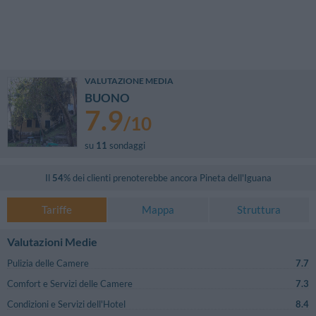
VALUTAZIONE MEDIA
BUONO
7.9
/
10
su
11
sondaggi
Il
54
% dei clienti prenoterebbe ancora
Pineta dell'Iguana
Tariffe
Mappa
Struttura
Valutazioni Medie
Pulizia delle Camere
7.7
Comfort e Servizi delle Camere
7.3
Condizioni e Servizi dell'Hotel
8.4