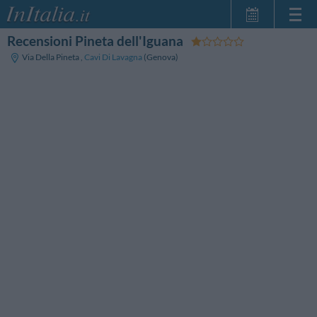
Recensioni Pineta dell'Iguana
Home Page
Via Della Pineta
,
Cavi Di Lavagna
(Genova)
Le mie Prenotazioni
InItalia Club
Lingua