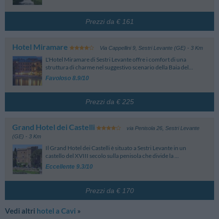
Prezzi da € 161
Hotel Miramare
Via Cappellini 9
,
Sestri Levante (GE)
- 3 Km
L'Hotel Miramare di Sestri Levante offre i comfort di una
struttura di charme nel suggestivo scenario della Baia del...
Favoloso 8.9/10
Prezzi da € 225
Grand Hotel dei Castelli
via Penisola 26
,
Sestri Levante
(GE)
- 3 Km
Il Grand Hotel dei Castelli è situato a Sestri Levante in un
castello del XVIII secolo sulla penisola che divide la ...
Eccellente 9.3/10
Prezzi da € 170
Vedi altri
hotel a Cavi
»