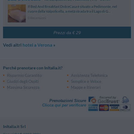
Il Bed And Breakfast DolceCasa è situato a Pedimonte, nel
cuore della Valpolicella, a metà strada tra il Lago di G...
0 Recensioni
Prezzi da € 29
Vedi altri
hotel a Verona
»
Perché prenotare con InItalia.it?
Risparmio Garantito
Assistenza Telefonica
Giudizi degli Ospiti
Semplice e Veloce
Massima Sicurezza
Mappe e Itinerari
Prenotazioni Sicure
Clicca qui per verificare
InItalia.it Srl