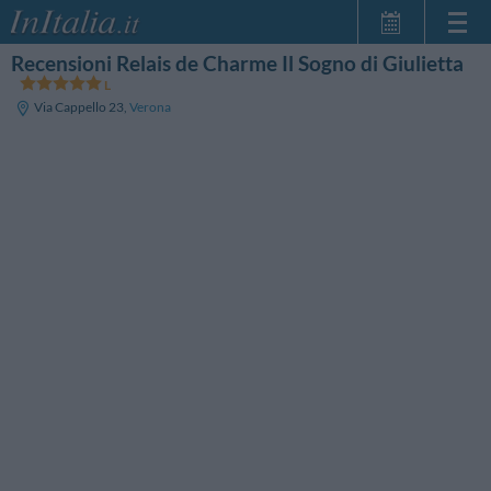
Recensioni Relais de Charme Il Sogno di Giulietta
Home Page
Le mie Prenotazioni
Via Cappello 23
,
Verona
InItalia Club
Lingua