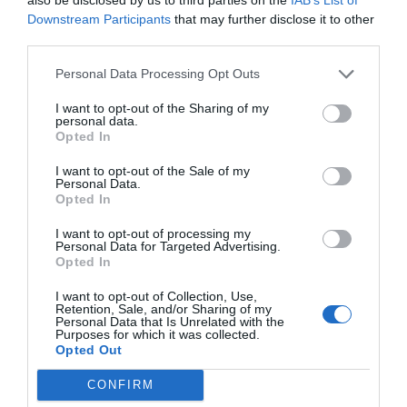
Coppia età media inferiore ai 35 anni
Downstream Participants
that may further disclose it to other
Отель хороший, из окна был виден балкон Джульеты, завтрак
third parties.
доставляли в номер, правда не всегда то что заказывали. В целом
отличный отель, но днем шумно так как под окнами одно из
Personal Data Processing Opt Outs
достопримечательностей Вероны, зато после 8 тишина... и можно
свободно сходить пофотографироваться во дворе и оставить запись
на стене))
I want to opt-out of the Sharing of my
personal data.
Ritornerebbe in questo hotel?
NON SO
Opted In
dettagli
I want to opt-out of the Sale of my
Personal Data.
Opted In
ECCEZIONALE
Mirco
Italia
9.8
I want to opt-out of processing my
/10
Agosto 2012
Personal Data for Targeted Advertising.
Coppia età media inferiore ai 35 anni
Opted In
Ritornerebbe in questo hotel?
SI
I want to opt-out of Collection, Use,
Retention, Sale, and/or Sharing of my
dettagli
Personal Data that Is Unrelated with the
Purposes for which it was collected.
Opted Out
CARINO
Sonia
Svizzera
6
/10
CONFIRM
Gennaio 2012