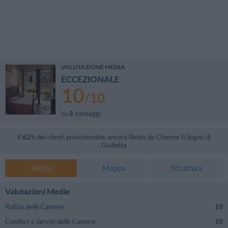
VALUTAZIONE MEDIA
ECCEZIONALE
10
/
10
su
8
sondaggi
Il
62
% dei clienti prenoterebbe ancora
Relais de Charme Il Sogno di
Giulietta
Tariffe
Mappa
Struttura
Valutazioni Medie
Pulizia delle Camere
10
Comfort e Servizi delle Camere
10