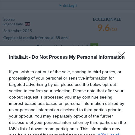
dettagli
ECCEZIONALE
Sophie
Regno Unito
9.6
/10
Settembre 2015
Coppia età media inferiore ai 35 anni
Ritornerebbe in questo hotel?
SI
dettagli
InItalia.it -
Do Not Process My Personal Information
ECCEZIONALE
Alexander
If you wish to opt-out of the sale, sharing to third parties, or
Austria
10
processing of your personal or sensitive information for
/10
Ottobre 2014
targeted advertising by us, please use the below opt-out
Coppia età media superiore ai 35 anni
section to confirm your selection. Please note that after your
Ritornerebbe in questo hotel?
SI
opt-out request is processed you may continue seeing
interest-based ads based on personal information utilized by
dettagli
us or personal information disclosed to third parties prior to
your opt-out. You may separately opt-out of the further
FAVOLOSO
Oleg
disclosure of your personal information by third parties on the
Russia
8.9
IAB’s list of downstream participants. This information may
/10
Marzo 2013
also be disclosed by us to third parties on the
IAB’s List of