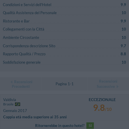
Condizioni e Servizi dell'Hotel
9.9
Qualità Assistenza del Personale
10
Ristorante e Bar
9.9
Collegamenti con la Città
10
Ambiente Circostante
10
Corrispondenza descrizione Sito
9.7
Rapporto Qualità / Prezzo
8.8
Soddisfazione generale
10
Recensioni
Recensioni
Pagina 1-1
Precedenti
Successive
ECCEZIONALE
Valdivia
Brasile
9.8
/10
Gennaio 2017
Coppia età media superiore ai 35 anni
Ritornerebbe in questo hotel?
SI