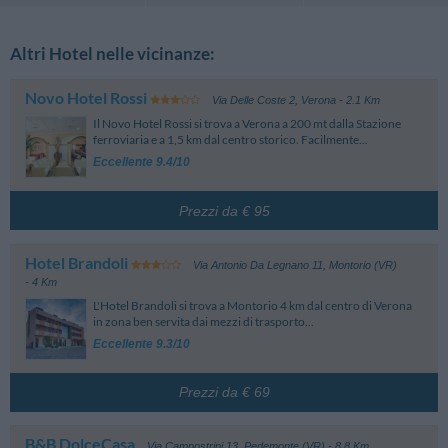
Altri Hotel nelle vicinanze:
Novo Hotel Rossi
Via Delle Coste 2
,
Verona
- 2.1 Km
Il Novo Hotel Rossi si trova a Verona a 200 mt dalla Stazione
ferroviaria e a 1,5 km dal centro storico. Facilmente...
Eccellente 9.4/10
Prezzi da € 95
Hotel Brandoli
Via Antonio Da Legnano 11
,
Montorio (VR)
- 4 Km
L'Hotel Brandoli si trova a Montorio 4 km dal centro di Verona
in zona ben servita dai mezzi di trasporto...
Eccellente 9.3/10
Prezzi da € 69
B&B DolceCasa
Via Campostrini 13
,
Pedemonte (VR)
- 8.8 Km