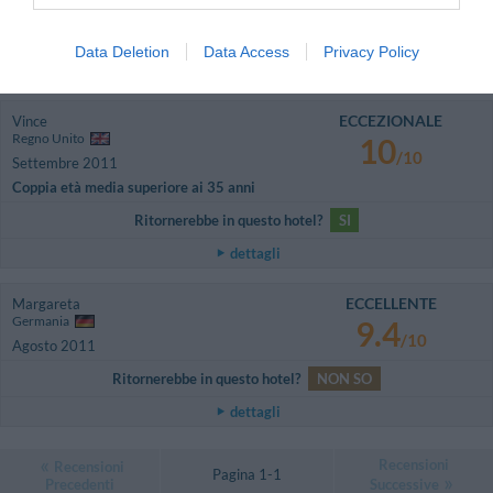
Coppia età media superiore ai 35 anni
Ritornerebbe in questo hotel?
NO
Data Deletion
Data Access
Privacy Policy
dettagli
ECCEZIONALE
Vince
Regno Unito
10
/10
Settembre 2011
Coppia età media superiore ai 35 anni
Ritornerebbe in questo hotel?
SI
dettagli
ECCELLENTE
Margareta
Germania
9.4
/10
Agosto 2011
Ritornerebbe in questo hotel?
NON SO
dettagli
Recensioni
Recensioni
Pagina 1-1
Precedenti
Successive