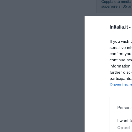
Coppia età media
superiore ai 35 a
Arizza
InItalia.it -
Regno Unito
Giugno 2015
If you wish 
Coppia età media
inferiore ai 35 an
sensitive in
confirm you
continue se
Etienne
information 
Singapore
further disc
Luglio 2014
participants
Coppia età media
Downstream 
superiore ai 35 an
Nigel
Persona
Regno Unito
Maggio 2012
I want t
Coppia età media
Opted 
superiore ai 35 an