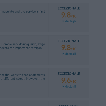
ECCEZIONALE
immaculate and the service is first
9.8
/10
dettagli
ECCEZIONALE
 Como é servido no quarto, exige
9.8
 desta tão importante refeição.
/10
dettagli
ECCEZIONALE
rom the website that apartments
9.6
a different street. However, the
/10
dettagli