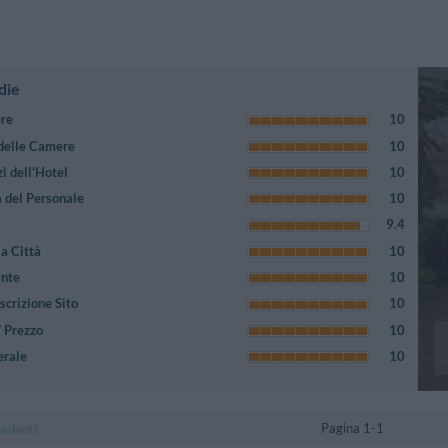
die
ere
10
 delle Camere
10
i dell'Hotel
10
 del Personale
10
9.4
a Città
10
ante
10
crizione Sito
10
/ Prezzo
10
erale
10
Pagina 1-1
cedenti