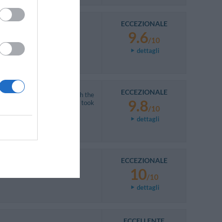
ECCEZIONALE
9.6
/10
dettagli
ECCEZIONALE
days stay. Short walk to both the
9.8
n't take a taxi as the one we took
/10
dettagli
ECCEZIONALE
10
/10
dettagli
ECCELLENTE