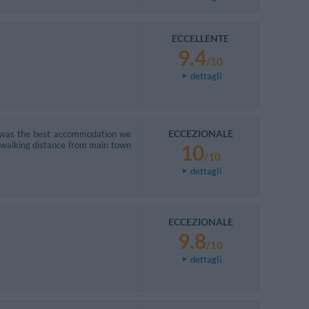
ECCELLENTE
9.4
/10
dettagli
ECCEZIONALE
t was the best accommodation we
h walking distance from main town
10
/10
dettagli
ECCEZIONALE
9.8
/10
dettagli