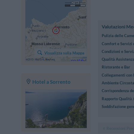
Valutazioni Me
Pulizia delle Cam
Comfort e Servizi
Condizioni e Serviz
Visualizza sulla Mappa
Qualità Assistenza
Ristorante e Bar
Collegamenti con l
Hotel a Sorrento
Ambiente Circost
Corrispondenza des
Rapporto Qualità 
Soddisfazione gen
Recensioni Pre