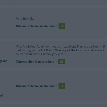
Very friendly.
Ritornerebbe in questo hotel?
SI
Villa Angiolina Apartment was an excellent & new apartment. I
had through out all of Italy. We enjoyed the location and was wit
center. It suited our family group of 7.
 grandi
Ritornerebbe in questo hotel?
SI
Ritornerebbe in questo hotel?
SI
nni