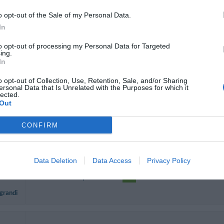
o opt-out of the Sale of my Personal Data.
ck
In
Lovely place to stay in Sorrento...would definitely stay there again!
to opt-out of processing my Personal Data for Targeted
Ritornerebbe in questo hotel?
SI
ing.
In
ni
o opt-out of Collection, Use, Retention, Sale, and/or Sharing
ersonal Data that Is Unrelated with the Purposes for which it
lected.
We stayed in the apartments and found the kitchen useful for a 12 
Out
centre of town and the train station. Easy walk to the train, so do
drastically overcharged us.
CONFIRM
Ritornerebbe in questo hotel?
SI
ni
Data Deletion
Data Access
Privacy Policy
Ritornerebbe in questo hotel?
SI
 grandi