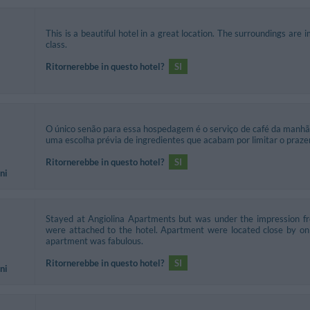
This is a beautiful hotel in a great location. The surroundings are 
class.
Ritornerebbe in questo hotel?
SI
O único senão para essa hospedagem é o serviço de café da manhã.
uma escolha prévia de ingredientes que acabam por limitar o prazer
Ritornerebbe in questo hotel?
SI
ni
Stayed at Angiolina Apartments but was under the impression f
were attached to the hotel. Apartment were located close by on 
apartment was fabulous.
Ritornerebbe in questo hotel?
SI
ni