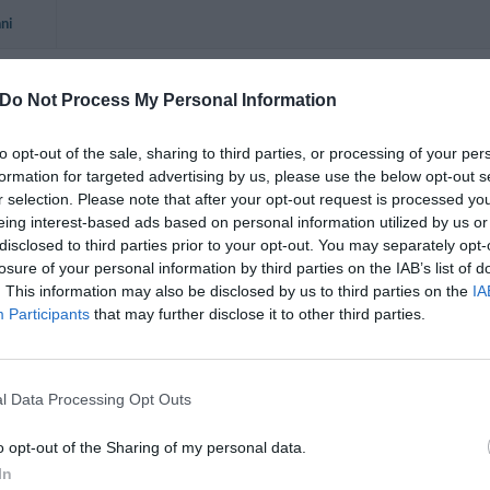
nni
Do Not Process My Personal Information
Ritornerebbe in questo hotel?
SI
to opt-out of the sale, sharing to third parties, or processing of your per
ni
formation for targeted advertising by us, please use the below opt-out s
r selection. Please note that after your opt-out request is processed y
eing interest-based ads based on personal information utilized by us or
disclosed to third parties prior to your opt-out. You may separately opt-
Excellent place and we will go again if we are returning to Positano.
losure of your personal information by third parties on the IAB’s list of
. This information may also be disclosed by us to third parties on the
IA
Ritornerebbe in questo hotel?
SI
Participants
that may further disclose it to other third parties.
ni
l Data Processing Opt Outs
High quality family run hotel. Walking distance to town. Pleasant s
making facilities either in the room, or available from the resturant.
o opt-out of the Sharing of my personal data.
Ritornerebbe in questo hotel?
SI
In
ni