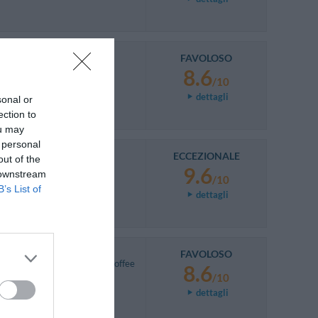
FAVOLOSO
8.6
/10
dettagli
sonal or
ection to
ou may
 personal
ECCEZIONALE
out of the
9.6
 downstream
/10
B’s List of
dettagli
FAVOLOSO
taff. Could do with tea and coffee
8.6
/10
dettagli