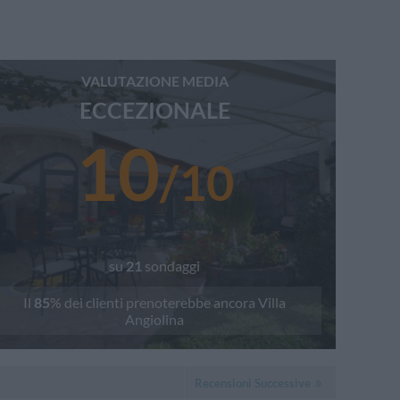
VALUTAZIONE MEDIA
ECCEZIONALE
10
/
10
su
21
sondaggi
Il
85
% dei clienti prenoterebbe ancora
Villa
Angiolina
Recensioni Successive