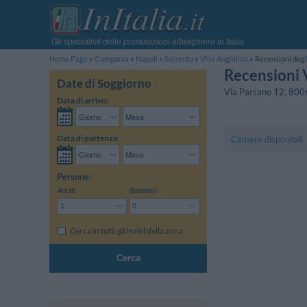
Gli specialisti delle prenotazioni alberghiere in Italia
Home Page
Campania
Napoli
Sorrento
Villa Angiolina
Recensioni degl
Recensioni V
Date di Soggiorno
Via Parsano 12
,
800
Data di arrivo:
Data di partenza:
Camere disponibili
Persone:
Adulti:
Bambini:
Cerca in tutti gli hotel della zona
Cerca