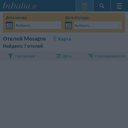
Главная
Дата заезда:
Дата отъезда:
Мои
Выберите...
Выберите...
бронирования
Взрослые:
Точные даты поездки мне пока не известны
Дети:
Поиск
Отелей Mesagne
Карта
InItalia Club
Найдено 7 отелей
Язык
Сгруппировать по
Сортировка
Даты