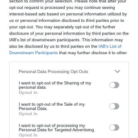
section to confirm your selection. Please note that after your
Великолепно
10
/10
opt-out request is processed you may continue seeing
interest-based ads based on personal information utilized by
us or personal information disclosed to third parties prior to
ТАРИФЫ
your opt-out. You may separately opt-out of the further
disclosure of your personal information by third parties on the
Masseria Baroni Nuovi
IAB’s list of downstream participants. This information may
8.72 km
от центра
also be disclosed by us to third parties on the
IAB’s List of
Великолепно
9.6
/10
Downstream Participants
that may further disclose it to other
third parties.
ТАРИФЫ
Personal Data Processing Opt Outs
Hotel Barsotti
I want to opt-out of the Sharing of my
personal data.
Opted In
14.25 km
от центра
Превосходно
9.2
/10
I want to opt-out of the Sale of my
Personal Data.
ТАРИФЫ
Opted In
Albatres Palace Hotel
I want to opt-out of processing my
Personal Data for Targeted Advertising.
Opted In