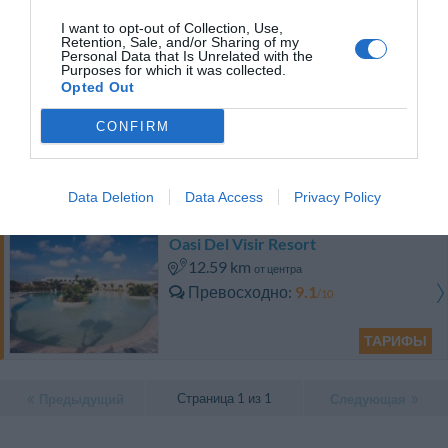
13.09 km
от центра
Потрясающе
8.7
I want to opt-out of Collection, Use,
/10
Retention, Sale, and/or Sharing of my
ТАРИФЫ
Personal Data that Is Unrelated with the
Purposes for which it was collected.
Opted Out
Hotel Colonna
CONFIRM
14.28 km
от центра
Превосходно
9
/10
ТАРИФЫ
Data Deletion
Data Access
Privacy Policy
Oasi Del Visir Resort
12.59 km
от центра
Превосходно
9.1
/10
ТАРИФЫ
Страница 1 из 1
Предыдущий
Следующая