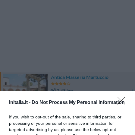
Antica Masseria Martuccio
3.48 km
от центра
0 Отзывы
InItalia.it -
Do Not Process My Personal Information
ТАРИФЫ
If you wish to opt-out of the sale, sharing to third parties, or
Этот отель предлагает СПЕЦИАЛЬНЫЕ ТАРИФЫ InItalia Club!
processing of your personal or sensitive information for
Castello Conti Filo Resort
targeted advertising by us, please use the below opt-out
12.05 km
от центра