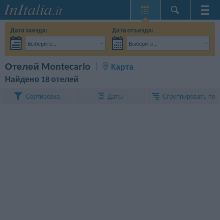
Главная
Дата заезда:
Дата отъезда:
Мои
Выберите...
Выберите...
бронирования
Взрослые:
Точные даты поездки мне пока не известны
Дети:
Поиск
Отелей Montecarlo
Карта
InItalia Club
Найдено 18 отелей
Язык
Сгруппировать по
Сортировка
Даты