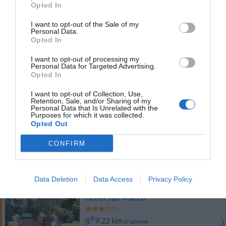
Потрясающе
8.5
Opted In
/10
I want to opt-out of the Sale of my
ТАРИФЫ
Personal Data.
Opted In
Hotel Settentrionale Esplanade
I want to opt-out of processing my
Personal Data for Targeted Advertising.
9.51 km
Opted In
от центра
0 Отзывы
I want to opt-out of Collection, Use,
Retention, Sale, and/or Sharing of my
ТАРИФЫ
Personal Data that Is Unrelated with the
Purposes for which it was collected.
Opted Out
Park Hotel Moderno
CONFIRM
9.33 km
от центра
Потрясающе
8.6
/10
ТАРИФЫ
Data Deletion
Data Access
Privacy Policy
Hotel San Marco
9.22 km
от центра