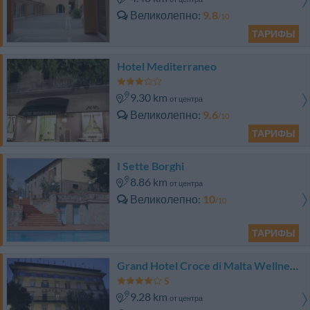
Великолепно
9.8
/10
ТАРИФЫ
Hotel Mediterraneo
9.30 km
от центра
Великолепно
9.6
/10
ТАРИФЫ
I Sette Borghi
8.86 km
от центра
Великолепно
10
/10
ТАРИФЫ
Grand Hotel Croce di Malta Wellness & Golf
9.28 km
от центра