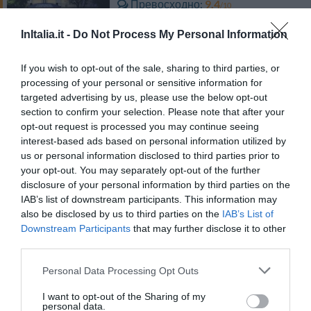
Превосходно
9.4
/10
ТАРИФЫ
InItalia.it -
Do Not Process My Personal Information
Этот отель предлагает СПЕЦИАЛЬНЫЕ ТАРИФЫ InItalia Club!
If you wish to opt-out of the sale, sharing to third parties, or
Affittacamere Corte Capitani
processing of your personal or sensitive information for
7.37 km
от центра
targeted advertising by us, please use the below opt-out
Потрясающе
8.9
/10
section to confirm your selection. Please note that after your
opt-out request is processed you may continue seeing
ТАРИФЫ
interest-based ads based on personal information utilized by
us or personal information disclosed to third parties prior to
Grand Hotel & La Pace SPA
your opt-out. You may separately opt-out of the further
disclosure of your personal information by third parties on the
IAB’s list of downstream participants. This information may
9.04 km
от центра
also be disclosed by us to third parties on the
IAB’s List of
0 Отзывы
Downstream Participants
that may further disclose it to other
ТАРИФЫ
third parties.
Этот отель предлагает СПЕЦИАЛЬНЫЕ ТАРИФЫ InItalia Club!
Personal Data Processing Opt Outs
B&B La Corte
I want to opt-out of the Sharing of my
7.99 km
от центра
personal data.