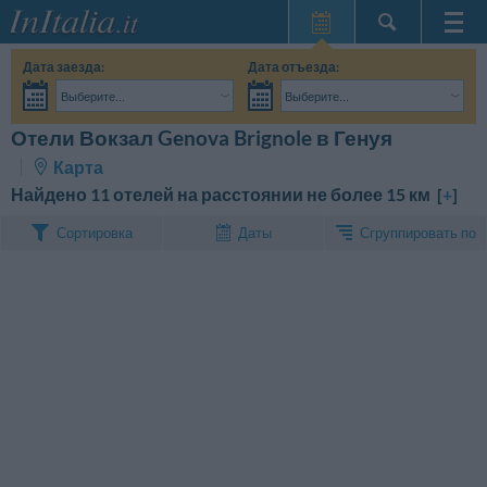
Главная
Дата заезда:
Дата отъезда:
Мои
Выберите...
Выберите...
бронирования
Взрослые:
Точные даты поездки мне пока не известны
Дети:
Отели Вокзал Genova Brignole в Генуя
Поиск
InItalia Club
Карта
Язык
Найдено 11 отелей на расстоянии не более 15 км [
+
]
Сгруппировать по
Сортировка
Даты