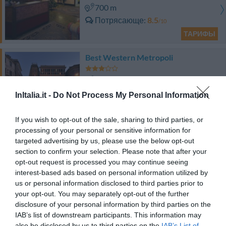
700 m
Потрясающе
8.5
/10
ТАРИФЫ
Best Western Metropoli
990 m
Превосходно
9.4
/10
InItalia.it -
Do Not Process My Personal Information
ТАРИФЫ
If you wish to opt-out of the sale, sharing to third parties, or
Best Western Hotel Porto Antico
processing of your personal or sensitive information for
targeted advertising by us, please use the below opt-out
section to confirm your selection. Please note that after your
1.56 km
opt-out request is processed you may continue seeing
Великолепно
9.6
/10
interest-based ads based on personal information utilized by
ТАРИФЫ
us or personal information disclosed to third parties prior to
your opt-out. You may separately opt-out of the further
Hotel Helvetia
disclosure of your personal information by third parties on the
IAB’s list of downstream participants. This information may
1.62 km
also be disclosed by us to third parties on the
IAB’s List of