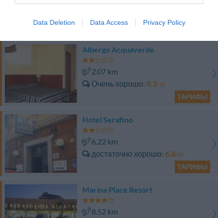
1.82 km
Хорошо
7.5
/10
Data Deletion
Data Access
Privacy Policy
ТАРИФЫ
Albergo Acquaverde
2.07 km
Очень хорошо
8.2
/10
ТАРИФЫ
Hotel Serafino
6.22 km
достаточно хорошо
6.8
/10
ТАРИФЫ
Marina Place Resort
8.52 km