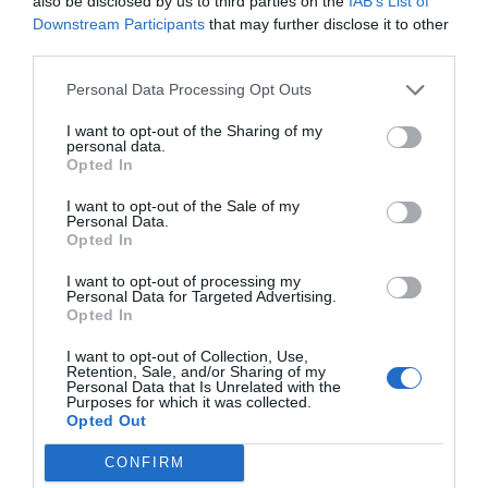
also be disclosed by us to third parties on the
IAB’s List of
Семья с детьми-подростками
Downstream Participants
that may further disclose it to other
third parties.
Вы бы вернулись в этот отель?
ДА
детали
Personal Data Processing Opt Outs
I want to opt-out of the Sharing of my
ПРЕВОСХОДНО
Paola
personal data.
Италия
9
Opted In
/10
Февраль 2013
I want to opt-out of the Sale of my
Вы бы вернулись в этот отель?
ДА
Personal Data.
Opted In
детали
I want to opt-out of processing my
ОЧЕНЬ ХОРОШО
Piergiorgio
Personal Data for Targeted Advertising.
Италия
8
Opted In
/10
Январь 2012
I want to opt-out of Collection, Use,
Супружеская пара, средний возраст
Retention, Sale, and/or Sharing of my
более 35 лет
Personal Data that Is Unrelated with the
Purposes for which it was collected.
Вы бы вернулись в этот отель?
ДА
Opted Out
детали
CONFIRM