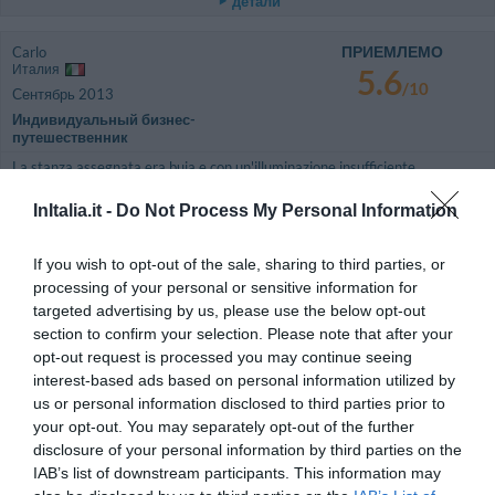
детали
ПРИЕМЛЕМО
Carlo
Италия
5.6
/10
Сентябрь 2013
Индивидуальный бизнес-
путешественник
La stanza assegnata era buia e con un'illuminazione insufficiente.
Non esisteva un appoggio adeguato per la valigia e nel corredo bagno
InItalia.it -
Do Not Process My Personal Information
mancava il sapone ed un qualsiasi bicchiere (anche in plastica) per
spazzolino e dentifricio.
If you wish to opt-out of the sale, sharing to third parties, or
Inesistenti anche ripiani d'appoggio in bagno per il necessaire.
processing of your personal or sensitive information for
La colazione era piuttosto mal assortita nella scelta.
targeted advertising by us, please use the below opt-out
Molto cordiale il personale.
section to confirm your selection. Please note that after your
opt-out request is processed you may continue seeing
Вы бы вернулись в этот отель?
НЕТ
interest-based ads based on personal information utilized by
детали
us or personal information disclosed to third parties prior to
your opt-out. You may separately opt-out of the further
ОЧЕНЬ ХОРОШО
disclosure of your personal information by third parties on the
Angelo
Италия
8.4
IAB’s list of downstream participants. This information may
/10
Апрель 2013