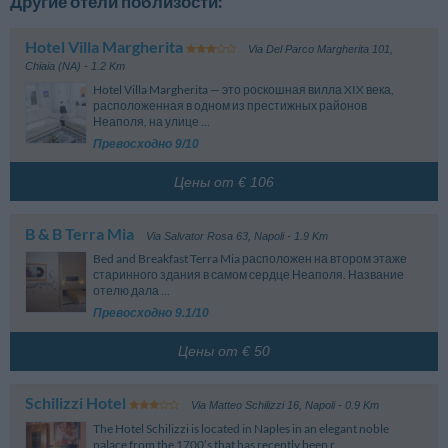
Другие отели поблизости:
Hotel Villa Margherita
Via Del Parco Margherita 101
,
Chiaia (NA)
- 1.2 Km
Hotel Villa Margherita — это роскошная вилла XIX века,
расположенная в одном из престижных районов
Неаполя, на улице ...
Превосходно 9/10
Цены от € 106
B & B Terra Mia
Via Salvator Rosa 63
,
Napoli
- 1.9 Km
Bed and Breakfast Terra Mia расположен на втором этаже
старинного здания в самом сердце Неаполя. Название
отелю дала ...
Превосходно 9.1/10
Цены от € 50
Schilizzi Hotel
Via Matteo Schilizzi 16
,
Napoli
- 0.9 Km
The Hotel Schilizzi is located in Naples in an elegant noble
palace from the 1700’s that has recently been r...