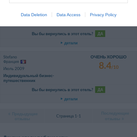
ВЕЛИКОЛЕПНО
Annamaria
Италия
9.6
/10
Август 2011
Data Deletion
Data Access
Privacy Policy
Супружеская пара, средний возраст
более 35 лет
Вы бы вернулись в этот отель?
ДА
детали
ОЧЕНЬ ХОРОШО
Stefano
Франция
8.4
/10
Июль 2009
Индивидуальный бизнес-
путешественник
Вы бы вернулись в этот отель?
ДА
детали
Последующие
Предыдущие
Страница 1-1
отзывы
отзывы