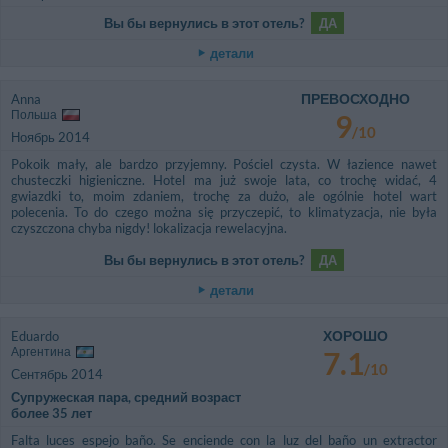
Вы бы вернулись в этот отель?
ДА
детали
ПРЕВОСХОДНО
Anna
Польша
9
/10
Ноябрь 2014
Pokoik mały, ale bardzo przyjemny. Pościel czysta. W łazience nawet
chusteczki higieniczne. Hotel ma już swoje lata, co trochę widać, 4
gwiazdki to, moim zdaniem, trochę za dużo, ale ogólnie hotel wart
polecenia. To do czego można się przyczepić, to klimatyzacja, nie była
czyszczona chyba nigdy! lokalizacja rewelacyjna.
Вы бы вернулись в этот отель?
ДА
детали
ХОРОШО
Eduardo
Аргентина
7.1
/10
Сентябрь 2014
Супружеская пара, средний возраст
более 35 лет
Falta luces espejo baño. Se enciende con la luz del baño un extractor