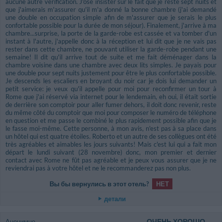
aucune autre vérification. J'ose insister sur le fait que je reste sept nuits et
que j'aimerais m'assurer qu'il m'a donné la bonne chambre (j'ai demandé
une double en occupation simple afin de m'assurer que je serais le plus
confortable possible pour la durée de mon séjour). Finalement, j'arrive à ma
chambre...surprise, la porte de la garde-robe est cassée et va tomber d'un
instant à l'autre, j'appelle donc à la réception et lui dit que je ne vais pas
rester dans cette chambre, ne pouvant utiliser la garde-robe pendant une
semaine! Il dit qu'il arrive tout de suite et me fait déménager dans la
chambre voisine dans une chambre avec deux lits simples. Je payais pour
une double pour sept nuits justement pour être le plus confortable possible.
Je descends les escaliers en broyant du noir car je dois lui demander un
petit service: je veux qu'il appelle pour moi pour reconfirmer un tour à
Rome que j'ai réservé via internet pour le lendemain, eh oui, il était sortie
de derrière son comptoir pour aller fumer dehors, il doit donc revenir, reste
du même côté du comptoir que moi pour composer le numéro de téléphone
en question et me passe le combiné le plus rapidement possible afin que je
le fasse moi-même. Cette personne, à mon avis, n'est pas à sa place dans
un hôtel qui est quatre étoiles. Roberto et un autre de ses collègues ont été
très agréables et aimables les jours suivants! Mais c'est lui qui a fait mon
départ le lundi suivant (28 novembre) donc, mon premier et dernier
contact avec Rome ne fût pas agréable et je peux vous assurer que je ne
reviendrai pas à votre hôtel et ne le recommanderez pas non plus.
Вы бы вернулись в этот отель?
НЕТ
детали
ОЧЕНЬ ХОРОШО
Анонимно