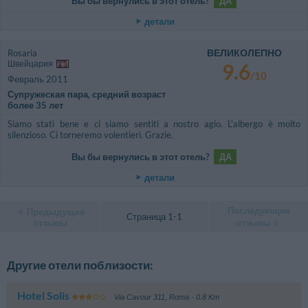
Вы бы вернулись в этот отель?
ДА
детали
ВЕЛИКОЛЕПНО
Rosaria
Швейцария
9.6
/10
Февраль 2011
Супружеская пара, средний возраст
более 35 лет
Siamo stati bene e ci siamo sentiti a nostro agio. L'albergo è molto
silenzioso. Ci torneremo volentieri. Grazie.
Вы бы вернулись в этот отель?
ДА
детали
Последующие
Предыдущие
Страница 1-1
отзывы
отзывы
Другие отели поблизости:
Hotel Solis
Via Cavour 311
,
Roma
- 0.8 Km