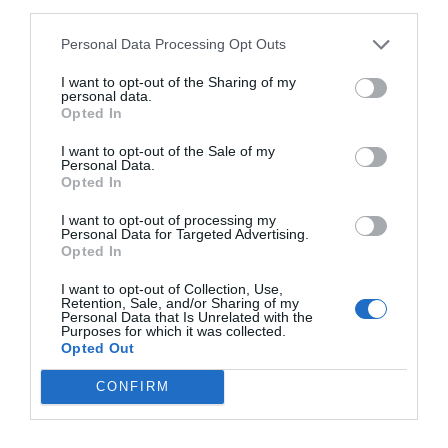
third parties.
Buen hotel. Calidad precio, muy céntrico, bien conectado.
Personal Data Processing Opt Outs
Вы бы вернулись в этот отель?
ДА
детали
I want to opt-out of the Sharing of my
personal data.
Opted In
ХОРОШО
Hilary
Великобритания
7.2
I want to opt-out of the Sale of my
/10
Февраль 2012
Personal Data.
Путешественник с друзьями/
Opted In
коллегами
I want to opt-out of processing my
The main problem with this hotel is the lack of tea and coffee making
Personal Data for Targeted Advertising.
facilities either in your room or in the hotel lounge. This facility would make
Opted In
this hotel a much more desirable place to stay. We could not persuade our
friends to stay there with us or even call in to see us because of the lack of
this amenity.
I want to opt-out of Collection, Use,
Retention, Sale, and/or Sharing of my
Personal Data that Is Unrelated with the
Вы бы вернулись в этот отель?
ДА
Purposes for which it was collected.
Opted Out
детали
CONFIRM
ПРЕВОСХОДНО
Leonardo
Италия
9
/10
Декабрь 2011