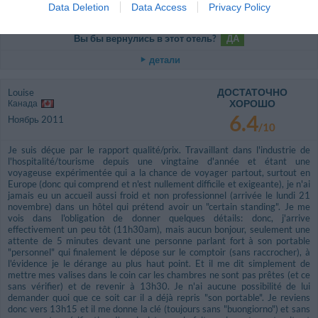
Путешественник с друзьями/
Data Deletion
Data Access
Privacy Policy
коллегами
Вы бы вернулись в этот отель?
ДА
детали
ДОСТАТОЧНО
Louise
ХОРОШО
Канада
6.4
Ноябрь 2011
/10
Je suis déçue par le rapport qualité/prix. Travaillant dans l'industrie de
l'hospitalité/tourisme depuis une vingtaine d'année et étant une
voyageuse expérimentée qui a la chance de voyager partout, surtout en
Europe (donc qui comprend et n'est nullement difficile et exigeante), je n'ai
jamais eu un accueil aussi froid et non professionnel (arrivée le lundi 21
novembre) dans un hôtel qui prétend avoir un "certain standing". Je me
vois dans l'obligation de donner quelques détails: donc, j'arrive
effectivement un peu tôt (11h30am), mais aucun bonjour, seulement une
attente de 5 minutes devant une personne parlant fort à son portable
"personnel" qui finalement le dépose sur le comptoir (sans raccrocher), à
l'évidence je le dérange au plus haut point. Et il me dit simplement de
mettre mes valises dans le coin car les chambres ne sont pas prêtes (et ce
sans vérifier) et de revenir à 13h30. Je n'ai aucune possibilité de lui
demander quoi que ce soit car il a déjà repris "son portable". Je reviens
donc vers 13h15 et il me donne la clé (toujours sans "buongiorno") et sans