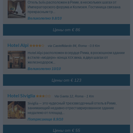
Отель Solis расположен в Риме, в нескольких шагах от
Императорского форума и Колизея. Гостиница связана
прекрасным тр...
Великолепно 9.8/10
Цены от € 86
Hotel Alpi
via Castelfidardo 84
,
Roma
- 0.9 Km
Hotel Alpi расположен в сердце Рима, в роскошном здании
в стиле «модерн» конца XIX века, в двух шагах от
железнодорож...
Великолепно 10/10
Цены от € 123
Hotel Siviglia
Via Gaeta 12
,
Roma
- 1 Km
Siviglia — это чудесный трехзвездочный отель в Риме,
занимающий недавно отреставрированное здание
недалеко от площад...
Потрясающе 8.9/10
Цены от € 55