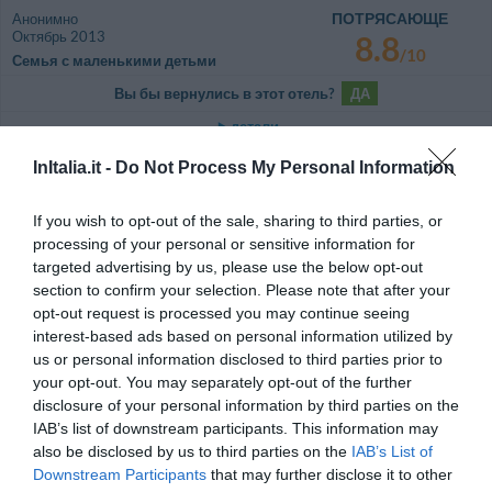
ПОТРЯСАЮЩЕ
Анонимно
Октябрь 2013
8.8
/10
Семья с маленькими детьми
Вы бы вернулись в этот отель?
ДА
детали
InItalia.it -
Do Not Process My Personal Information
ВЕЛИКОЛЕПНО
Сергей
Российская Федерация
9.6
/10
Сентябрь 2013
If you wish to opt-out of the sale, sharing to third parties, or
processing of your personal or sensitive information for
Семья с маленькими детьми
targeted advertising by us, please use the below opt-out
По номеру только один недостаток. Не работал телевизор!
section to confirm your selection. Please note that after your
Вы бы вернулись в этот отель?
ДА
opt-out request is processed you may continue seeing
interest-based ads based on personal information utilized by
детали
us or personal information disclosed to third parties prior to
your opt-out. You may separately opt-out of the further
ПОТРЯСАЮЩЕ
Juan Manuel
disclosure of your personal information by third parties on the
Испания
8.9
/10
IAB’s list of downstream participants. This information may
Декабрь 2012
also be disclosed by us to third parties on the
IAB’s List of
Супружеская пара, средний возраст
Downstream Participants
that may further disclose it to other
более 35 лет