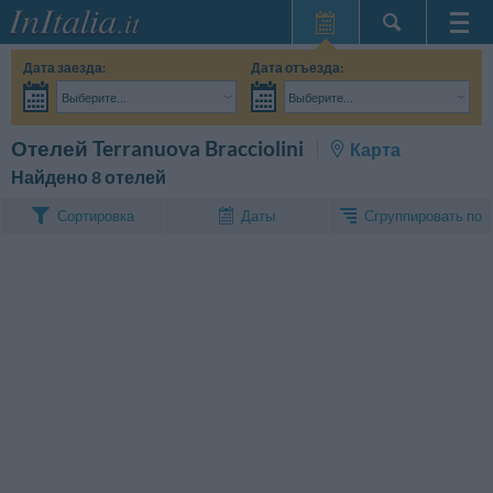
Главная
Дата заезда:
Дата отъезда:
Мои
Выберите...
Выберите...
бронирования
Взрослые:
Точные даты поездки мне пока не известны
Дети:
Поиск
Отелей Terranuova Bracciolini
Карта
InItalia Club
Найдено 8 отелей
Язык
Сгруппировать по
Сортировка
Даты