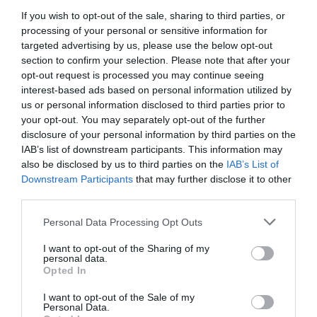
Превосходно
9.1
If you wish to opt-out of the sale, sharing to third parties, or
/10
processing of your personal or sensitive information for
ТАРИФЫ
targeted advertising by us, please use the below opt-out
section to confirm your selection. Please note that after your
Residenza San Giovanni
opt-out request is processed you may continue seeing
5.20 km
от центра
interest-based ads based on personal information utilized by
Превосходно
9
/10
us or personal information disclosed to third parties prior to
your opt-out. You may separately opt-out of the further
disclosure of your personal information by third parties on the
ТАРИФЫ
IAB’s list of downstream participants. This information may
also be disclosed by us to third parties on the
IAB’s List of
Villa La Borghetta
Downstream Participants
that may further disclose it to other
third parties.
11.11 km
от центра
0 Отзывы
Personal Data Processing Opt Outs
ТАРИФЫ
I want to opt-out of the Sharing of my
personal data.
Этот отель предлагает СПЕЦИАЛЬНЫЕ ТАРИФЫ InItalia Club!
Opted In
Villa Barberino
I want to opt-out of the Sale of my
10.13 km
от центра
Personal Data.