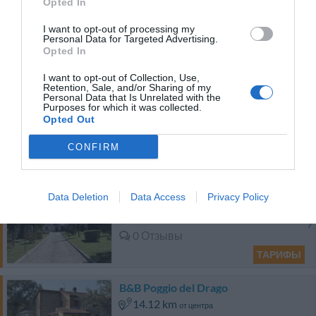
Очень хорошо
8.3
Opted In
/10
I want to opt-out of processing my
ТАРИФЫ
Personal Data for Targeted Advertising.
Opted In
Этот отель предлагает СПЕЦИАЛЬНЫЕ ТАРИФЫ InItalia Club!
I want to opt-out of Collection, Use,
Agriturismo Il Bellini
Retention, Sale, and/or Sharing of my
Personal Data that Is Unrelated with the
8.90 km
от центра
Purposes for which it was collected.
0 Отзывы
Opted Out
CONFIRM
ТАРИФЫ
Villa La Fornacina
Data Deletion
Data Access
Privacy Policy
14.96 km
от центра
0 Отзывы
ТАРИФЫ
B&B Poggio del Drago
14.12 km
от центра