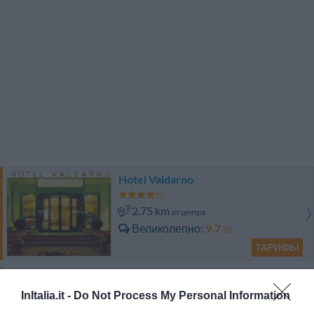
Hotel Valdarno
2.75 km
от центра
Великолепно
9.7
/10
ТАРИФЫ
Delta Hotel
InItalia.it -
Do Not Process My Personal Information
2.99 km
от центра