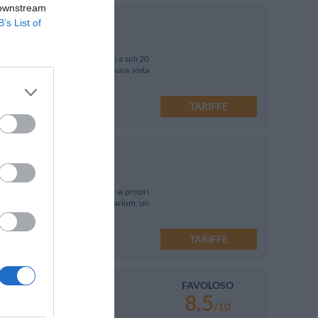
 downstream
ne
10.57 km
B’s List of
 Marina di Castagneto Carducci a soli 20
sori, gli appartamenti offrono una vista
TARIFFE
a di Bibbona, l'Hotel Nina offre ai propri
tel dispone di ampia terrazza solarium, un
TARIFFE
FAVOLOSO
8.5
/10