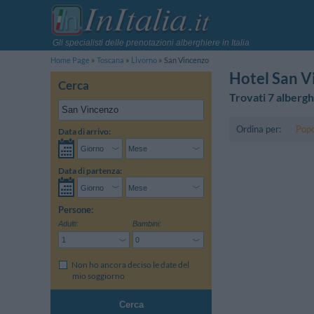
Gli specialisti delle prenotazioni alberghiere in Italia
Home Page
Toscana
Livorno
San Vincenzo
Hotel San V
Cerca
Trovati 7 albergh
Ordina per:
Popo
Data di arrivo:
Data di partenza:
Persone:
Adulti:
Bambini:
Non ho ancora deciso le date del
mio soggiorno
Cerca