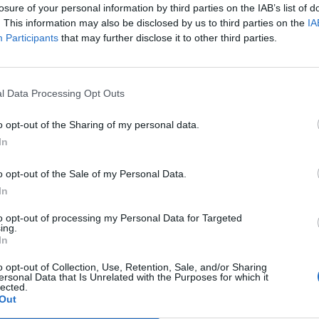
losure of your personal information by third parties on the IAB’s list of
Appartamenti Con Vista Sul Mare - Vacanze Tosca
. This information may also be disclosed by us to third parties on the
IA
Participants
that may further disclose it to other third parties.
Viale Italia 17
,
Marina Di Castagneto Carducci
Mappa
Gli Appartamenti Con Vista Sul Mare - Vacanze Toscane sono situati a
mt dalla spiaggia. Al terzo e ultimo piano di un palazzo con ascen
mozzafiato sul Mar Ligure, sull'Isola...
l Data Processing Opt Outs
o opt-out of the Sharing of my personal data.
In
Hotel Nina
17.28 km
Via Del Forte 7
,
Bibbona
Mappa
o opt-out of the Sale of my Personal Data.
In
Situato a soli 100 metri dall'ampia spiaggia con Bandiera Blu di Marin
ospiti tutti i comfort per una vacanza all'insegna di mare e relax. L'Ho
giardino, un parcheggio g...
to opt-out of processing my Personal Data for Targeted
ing.
Ultima struttura prenotata
In
o opt-out of Collection, Use, Retention, Sale, and/or Sharing
ersonal Data that Is Unrelated with the Purposes for which it
Hotel Residence Bambolo
10.87 km
lected.
Out
via del Bambolo 31
,
Donoratico
Mappa