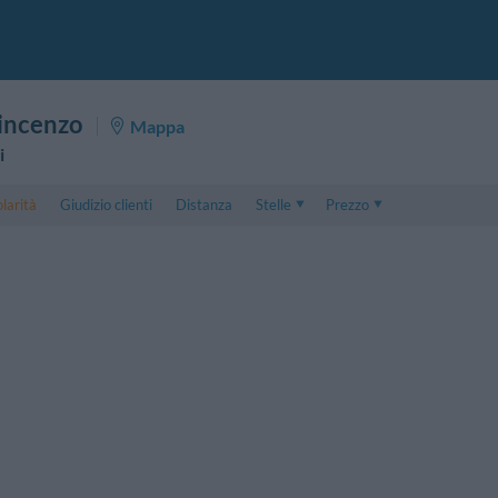
incenzo
Mappa
i
larità
Giudizio clienti
Distanza
Stelle
Prezzo
Prezzo
5 . . 1
Prezzo Camera Doppia
1 . . 5
Prezzo Camera Tripla