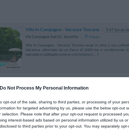
Villa In Campagna - Vacanze Toscane
9.47 km da S
Via Campagna Sud 62
,
Sassetta
Mappa
Villa In Campagna - Vacanze Toscane sorge in cima a una collinetta
Valcanina, attorniato da un Parco di 2000 mq e caratterizzato da
segnalate e catalogate come un orto botanico....
Il Castagno - Vacanze Toscane
9.47 km
Do Not Process My Personal Information
Via Campagna Sud 60
,
Sassetta
Mappa
Il Castagno - Vacanze Toscane è una villa situata in località Valcani
to opt-out of the sale, sharing to third parties, or processing of your per
paesino di Sassetta e a 12 km dal mare di Marina di Castagneto Carducci
formation for targeted advertising by us, please use the below opt-out s
presenta in ottimo stato sia...
r selection. Please note that after your opt-out request is processed y
La soluzione più vicina per il tuo soggiorno a San Vince
eing interest-based ads based on personal information utilized by us or
disclosed to third parties prior to your opt-out. You may separately opt-