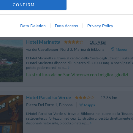
L'Hotel Bambolo è situato a Castagneto Carducci in Località Donorat
CONFIRM
della Toscana, rinomata per la singolarità dei luoghi, per la pr
Completamente ristrutturato nel 2001 l'albe...
La struttura vicino San Vincenzo con più giudizi, ben 18
Data Deletion
Data Access
Privacy Policy
Hotel Marinetta
18.54 km
via dei Cavalleggeri Nord 3
,
Marina di Bibbona
Mappa
L'Hotel Marinetta si trova al centro della Costa degli Etruschi, sulla s
L'Hotel Marinetta dispone di un parco di 30.000 mtq. a pochi passi d
potete godere ore di sole...
La struttura vicino San Vincenzo con i migliori giudizi
Hotel Paradiso Verde
17.36 km
Piazza Del Forte 1
,
Bibbona
Mappa
L'Hotel Paradiso Verde si trova a Bibbona nel cuore della Toscana
settecentesca fortezza medicea. La struttura, gestita direttamente d
dispone di ristorante, piccola pineta e p...