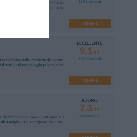
18 Recensioni
ico, in una zona particolarmente florida
oduzione enogastronomica e per l'olio.
!
TARIFFE
ECCELLENTE
9.1
/10
13 Recensioni
trada del vino della Provincia di Livorno.
al mare, e di una spiaggia privata in cui
TARIFFE
BUONO
7.3
/10
4 Recensioni
 direttamente sul mare e difronte alla
alla famiglia Dani albergatori dal 1958,