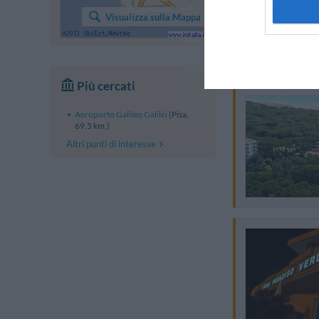
Visualizza sulla Mappa
Più cercati
Aeroporto Galileo Galilei
(Pisa,
69.5 km.)
Altri punti di interesse