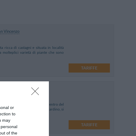
an Vincenzo
 ricca di castagni e situata in località
 molteplici varietà di piante che sono
TARIFFE
na Sassetta a circa 800 mt dal centro del
sonal or
. Inserita in circa 500 mq di giardino, si
ection to
ou may
nzo
TARIFFE
 personal
out of the