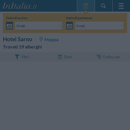
Home Page
Data di arrivo:
Data di partenza:
Le mie Prenotazioni
Scegli...
Scegli...
InItalia Club
Adulti:
Non ho ancora deciso le date del mio soggiorno
Bambini:
CERCA
Hotel Sarno
Mappa
Lingua
Trovati 19 alberghi
Ordina per
Filtri
Date