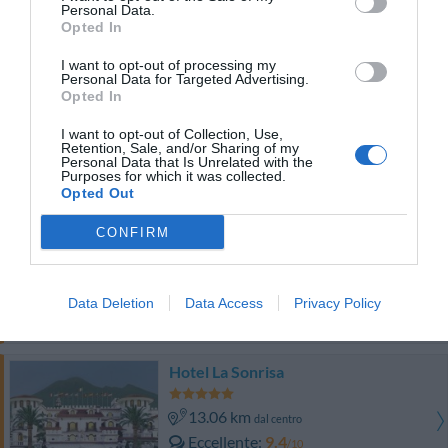
Eccezionale
9.6
Personal Data.
/10
Opted In
TARIFFE
I want to opt-out of processing my
Personal Data for Targeted Advertising.
Grand Hotel Le Galassie
Opted In
13.59 km
dal centro
I want to opt-out of Collection, Use,
Retention, Sale, and/or Sharing of my
Eccezionale
9.9
/10
Personal Data that Is Unrelated with the
Purposes for which it was collected.
TARIFFE
Opted Out
Hotel Palma
CONFIRM
12.17 km
dal centro
Favoloso
8.7
/10
Data Deletion
Data Access
Privacy Policy
TARIFFE
Hotel La Sonrisa
13.06 km
dal centro
Eccellente
9.4
/10