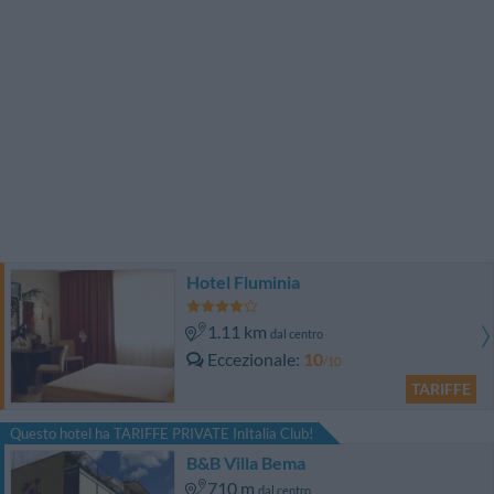
Hotel Fluminia
1.11 km
dal centro
Eccezionale
10
/10
TARIFFE
Questo hotel ha TARIFFE PRIVATE InItalia Club!
B&B Villa Bema
710 m
dal centro