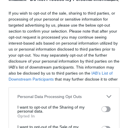
11.47 km
dal centro
Eccezionale
9.8
/10
If you wish to opt-out of the sale, sharing to third parties, or
TARIFFE
processing of your personal or sensitive information for
targeted advertising by us, please use the below opt-out
Il Vecchio Binario
section to confirm your selection. Please note that after your
6.60 km
dal centro
opt-out request is processed you may continue seeing
Carino
6.4
interest-based ads based on personal information utilized by
/10
us or personal information disclosed to third parties prior to
your opt-out. You may separately opt-out of the further
TARIFFE
disclosure of your personal information by third parties on the
IAB’s list of downstream participants. This information may
Hotel Pompei Resort
also be disclosed by us to third parties on the
IAB’s List of
Downstream Participants
that may further disclose it to other
12.01 km
dal centro
third parties.
Eccezionale
9.5
/10
Personal Data Processing Opt Outs
TARIFFE
I want to opt-out of the Sharing of my
Villa Palmentiello
personal data.
Opted In
13.42 km
dal centro
I want to opt-out of the Sale of my