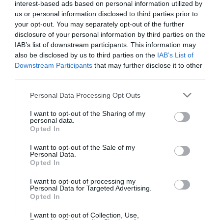
Eccellente
9.3
interest-based ads based on personal information utilized by
/10
us or personal information disclosed to third parties prior to
TARIFFE
your opt-out. You may separately opt-out of the further
disclosure of your personal information by third parties on the
Axolute Comfort Hotel
IAB’s list of downstream participants. This information may
also be disclosed by us to third parties on the
IAB’s List of
8.62 km
dal centro
Downstream Participants
that may further disclose it to other
Eccezionale
9.7
/10
third parties.
TARIFFE
Personal Data Processing Opt Outs
Hotel Vista Lago
I want to opt-out of the Sharing of my
personal data.
Opted In
7.45 km
dal centro
Ottimo
8.4
/10
I want to opt-out of the Sale of my
Personal Data.
TARIFFE
Opted In
Hotel Regina Olga
I want to opt-out of processing my
Personal Data for Targeted Advertising.
Opted In
9.66 km
dal centro
Ottimo
8
I want to opt-out of Collection, Use,
/10