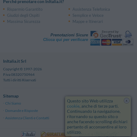
Perché prenotare con InItalia.it?
Risparmio Garantito
Assistenza Telefonica
Giudizi degli Ospiti
Semplice e Veloce
Massima Sicurezza
Mappe e Itinerari
Prenotazioni Sicure
Clicca qui per verificare
InItalia.it Srl
Copyright © 1997-2026
P.iva 08320750964
Tutti i diritti Riservati
Sitemap
x
Questo sito Web utilizza
Chi Siamo
Note Legali
cookie
, anche di terze parti.
Domande e Risposte
Privacy
Continuando la navigazione,
ritornando su questo sito o
Assistenza Clienti e Contatti
Termini e Condizioni generali
anche facendo scrolling dichiari
pertanto di acconsentire al loro
utilizzo.