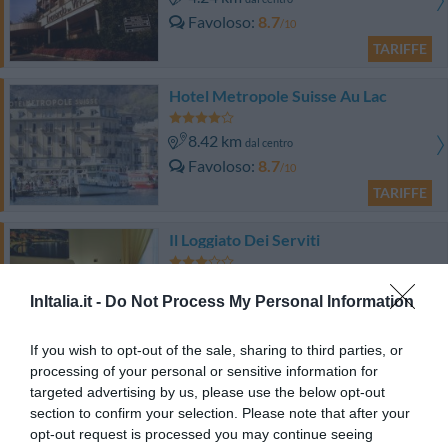
Favoloso
8.7
/10
TARIFFE
Hotel Metropole Suisse Au Lac
8.42 km
dal centro
Favoloso
8.7
/10
TARIFFE
Il Loggiato Dei Serviti
8.76 km
dal centro
InItalia.it -
Do Not Process My Personal Information
Ottimo
8.4
/10
TARIFFE
If you wish to opt-out of the sale, sharing to third parties, or
processing of your personal or sensitive information for
Albergo Le Due Corti
targeted advertising by us, please use the below opt-out
section to confirm your selection. Please note that after your
8.00 km
dal centro
opt-out request is processed you may continue seeing