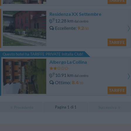
TARIFFE
Residenza XX Settembre
12.28 km
dal centro
Eccellente
9.2
/10
TARIFFE
Questo hotel ha TARIFFE PRIVATE InItalia Club!
Albergo La Collina
10.91 km
dal centro
Ottimo
8.4
/10
TARIFFE
Pagina 1 di 1
Precedente
Successiva