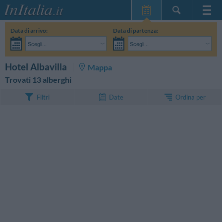
Home Page
Data di arrivo:
Data di partenza:
Le mie Prenotazioni
Scegli...
Scegli...
InItalia Club
Adulti:
Non ho ancora deciso le date del mio soggiorno
Bambini:
CERCA
Hotel Albavilla
Mappa
Lingua
Trovati 13 alberghi
Ordina per
Filtri
Date