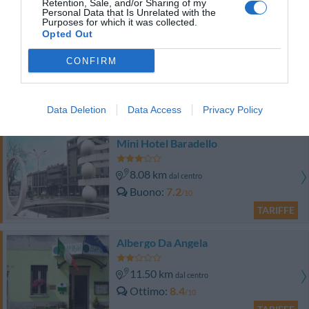
Retention, Sale, and/or Sharing of my
TARIFFE
Personal Data that Is Unrelated with the
Purposes for which it was collected.
Opted Out
Hotel Engadina
CONFIRM
9.11 km
dal centro
Buono
7.7
/10
Data Deletion
Data Access
Privacy Policy
TARIFFE
Mini Hotel Baradello
8.08 km
dal centro
Buono
7.2
/10
TARIFFE
Albergo Da Angela
11.50 km
dal centro
Ottimo
8.4
/10